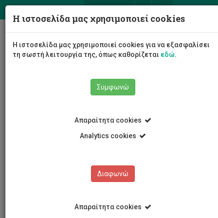
ΕΛ
EN
Η ιστοσελίδα μας χρησιμοποιεί cookies
Togg
Η ιστοσελίδα μας χρησιμοποιεί cookies για να εξασφαλίσει
navig
τη σωστή λειτουργία της, όπως καθορίζεται
εδώ
.
Συμφωνώ
Νέα και Ανακοινώσεις
Ευκαιρίες Εργοδότησης
Απαραίτητα cookies
Analytics cookies
Διαφωνώ
ΚΑΤΗΓΟΡΙΕΣ
Νέα και Ανακοινώσεις
Απαραίτητα cookies
Συνέδρια