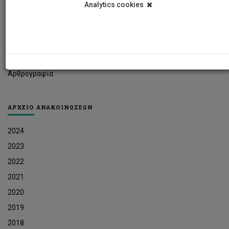
Analytics cookies
Φοιτητικά Νέα
Ερευνητικά Νέα
Ευκαιρίες Εργοδότησης
Δελτία Τύπου
Αρθρογραφία
ΑΡΧΕΙΟ ΑΝΑΚΟΙΝΩΣΕΩΝ
2024
2023
2022
2021
2020
2019
2018