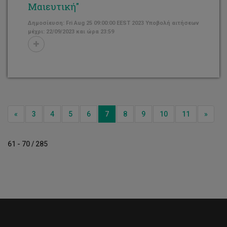
Μαιευτική"
Δημοσίευση: Fri Aug 25 09:00:00 EEST 2023 Υποβολή αιτήσεων
μέχρι: 22/09/2023 και ώρα 23:59
Previous
Next
«
3
4
5
6
7
8
9
10
11
»
61 - 70 / 285