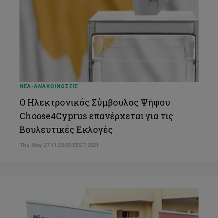
Στέλιος Στυλιανού
Χριστιάνα Παναγιώτου
Μαρία Ζένιου
Ζήνωνας Θεοδοσίου
Πασχαλία (Λία) Σπυρίδου
ΝΕΑ-ΑΝΑΚΟΙΝΩΣΕΙΣ
Γιάννα Δανίδου
Ο Ηλεκτρονικός Σύμβουλος Ψήφου
Choose4Cyprus επανέρχεται για τις
Χριστίνα Φασουλή
Βουλευτικές Εκλογές
Αγγελική Γαζή
Thu May 27 11:32:00 EEST 2021