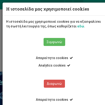
ΕΛ
EN
Η ιστοσελίδα μας χρησιμοποιεί cookies
Togg
Η ιστοσελίδα μας χρησιμοποιεί cookies για να εξασφαλίσει
navig
τη σωστή λειτουργία της, όπως καθορίζεται
εδώ
.
Σχολές
Συμφωνώ
Σχολή Επικοινωνίας και Μέσων Ενημέρωσης
Τμήμα Επικοινωνίας και Σπουδών Διαδικτύου
Νέα-Ανακοινώσεις
Απαραίτητα cookies
Analytics cookies
Διαφωνώ
Απαραίτητα cookies