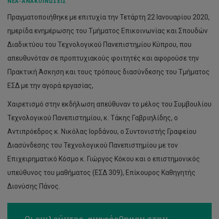
Στέλιος Στυλιανού
ΝΈΑ-ΑΝΑΚΟΙΝΏΣΕΙΣ
Πραγματοποιήθηκε με επιτυχία την Τετάρτη 22 Ιανουαρίου 2020,
Χριστιάνα Παναγιώτου
ημερίδα ενημέρωσης του Τμήματος Επικοινωνίας και Σπουδών
Μαρία Ζένιου
Διαδικτύου του Τεχνολογικού Πανεπιστημίου Κύπρου, που
απευθυνόταν σε προπτυχιακούς φοιτητές και αφορούσε την
Ζήνωνας Θεοδοσίου
Πρακτική Άσκηση και τους τρόπους διασύνδεσης του Τμήματος
Πασχαλία (Λία) Σπυρίδου
ΕΣΔ με την αγορά εργασίας,
Γιάννα Δανίδου
Χαιρετισμό στην εκδήλωση απεύθυναν το μέλος του Συμβουλίου
Χριστίνα Φασουλή
Τεχνολογικού Πανεπιστημίου, κ. Τάκης Γαβριηλίδης, ο
Αντιπρόεδρος κ. Νικόλας Ιορδάνου, ο Συντονιστής Γραφείου
Αγγελική Γαζή
Διασύνδεσης του Τεχνολογικού Πανεπιστημίου με τον
Επιχειρηματικό Κόσμο κ. Γιώργος Κόκου και ο επιστημονικός
υπεύθυνος του μαθήματος (ΕΣΔ 309), Επίκουρος Καθηγητής
Διονύσης Πάνος.