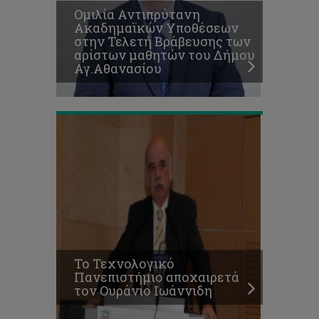
Το
Ομιλία Αντιπρύτανη
Τεχνολογικό
Ακαδημαϊκών Υποθέσεων
Πανεπιστήμιο
στην Τελετή Βράβευσης των
αποχαιρετά
αρίστων μαθητών του Δήμου
τον
Αγ.Αθανασίου
Ουράνιο
Ιωάννιδη
Απολογισμός
έργου
του
Εργαστηρίου
Ψηφιακής
Πολιτιστικής
Το Τεχνολογικό
Κληρονομιάς
Πανεπιστήμιο αποχαιρετά
για
τον Ουράνιο Ιωάννιδη
το
2019