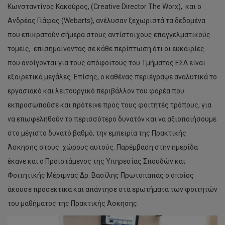
Κωνσταντίνος Κακούρος, (Creative Director The Worx), και ο
Ανδρέας Γιάφας (Webarts), ανέλυσαν ξεχωριστά τα δεδομένα
που επικρατούν σήμερα στους αντίστοιχους επαγγελματικούς
τομείς, επισημαίνοντας σε κάθε περίπτωση ότι οι ευκαιρίες
που ανοίγονται για τους απόφοιτους του Τμήματος ΕΣΔ είναι
εξαιρετικά μεγάλες. Επίσης, ο καθένας περιέγραψε αναλυτικά το
εργασιακό και λειτουργικό περιβάλλον του φορέα που
εκπροσωπούσε και πρότεινε προς τους φοιτητές τρόπους, για
να επωφεληθούν το περισσότερο δυνατόν και να αξιοποιήσουμε
στο μέγιστο δυνατό βαθμό, την εμπειρία της Πρακτικής
Άσκησης στους χώρους αυτούς. Παρέμβαση στην ημερίδα
έκανε και ο Προϊστάμενος της Υπηρεσίας Σπουδών και
Φοιτητικής Μέριμνας Δρ. Βασίλης Πρωτοπαπάς ο οποίος
άκουσε προσεκτικά και απάντησε στα ερωτήματα των φοιτητών
του μαθήματος της Πρακτικής Άσκησης.