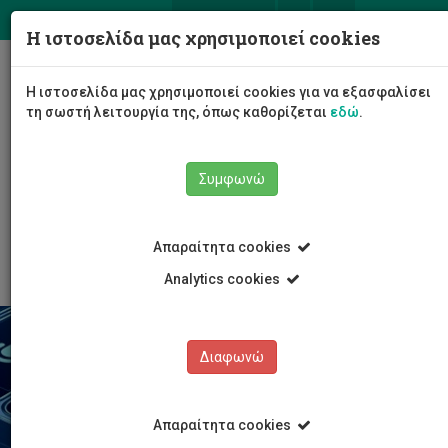
ΕΛ
EN
Η ιστοσελίδα μας χρησιμοποιεί cookies
Togg
Η ιστοσελίδα μας χρησιμοποιεί cookies για να εξασφαλίσει
navig
τη σωστή λειτουργία της, όπως καθορίζεται
εδώ
.
Σχολές
Συμφωνώ
Σχολή Επικοινωνίας και Μέσων Ενημέρωσης
Τμήμα Επικοινωνίας και Σπουδών Διαδικτύου
Νέα-Ανακοινώσεις
Άρθρο
Απαραίτητα cookies
Analytics cookies
Διαφωνώ
Απαραίτητα cookies