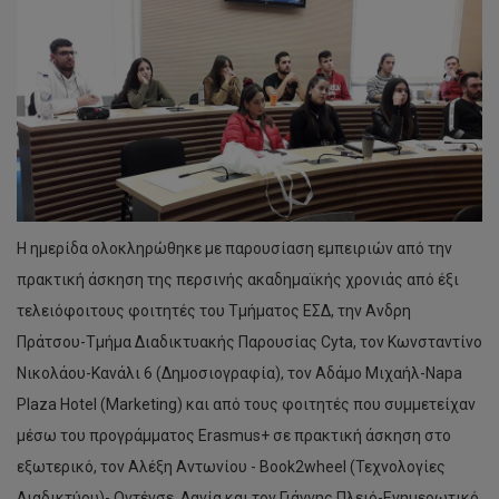
Η ημερίδα ολοκληρώθηκε με παρουσίαση εμπειριών από την
πρακτική άσκηση της περσινής ακαδημαϊκής χρονιάς από έξι
τελειόφοιτους φοιτητές του Τμήματος ΕΣΔ, την Ανδρη
Πράτσου-Tμήμα Διαδικτυακής Παρουσίας Cyta, τον Κωνσταντίνο
Νικολάου-Κανάλι 6 (Δημοσιογραφία), τον Αδάμο Μιχαήλ-Napa
Plaza Hotel (Marketing) και από τους φοιτητές που συμμετείχαν
μέσω του προγράμματος Erasmus+ σε πρακτική άσκηση στο
εξωτερικό, τον Αλέξη Αντωνίου - Book2wheel (Τεχνολογίες
Διαδικτύου)- Οντένσε, Δανία και τον Γιάννης Πλειό-Ενημερωτικό