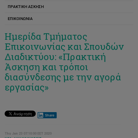
ΠΡΑΚΤΙΚΗ ΑΣΚΗΣΗ
Διονύσης Πάνος
ΕΠΙΚΟΙΝΩΝΙΑ
Ελένη Κύζα
Ευάγγελος Καραπάνος
Ημερίδα Τμήματος
Επικοινωνίας και Σπουδών
Ευριπίδης Αντωνιάδης
Διαδικτύου: «Πρακτική
Θεόδωρος Κούρος
Άσκηση και τρόποι
Ιόλη Νικολαίδου
διασύνδεσης με την αγορά
Κωνσταντίνα Σοφοκλέους
εργασίας»
Κώστας Γεμενής
Κωνσταντίνος Τζιούβας
Λάμπρος Λαμπρινός
Share
Μάρκος Σουροπέτσης
Thu Jan 23 07:10:00 EET 2020