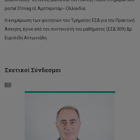
Ομιλία
portal 31mag.nl, Άμστερνταμ– Ολλανδία.
Αντιπρύτανη
Ακαδημαϊκών
Η ενημέρωση των φοιτητών του Τμήματος ΕΣΔ για την Πρακτική
Υποθέσεων
Άσκηση, έγινε από τον συντονιστή του μαθήματος (ΕΣΔ 309) Δρ.
στην
Τελετή
Ευριπίδη Αντωνιάδη.
Βράβευσης
των
αρίστων
μαθητών
του
Σχετικοί Σύνδεσμοι
Δήμου
Αγ.Αθανασίου