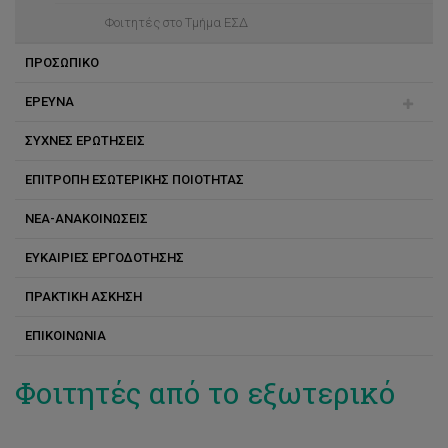
Φοιτητές στο Τμήμα ΕΣΔ
ΠΡΟΣΩΠΙΚΟ
ΕΡΕΥΝΑ
Βασιλική Τρίγκα
ΣΥΧΝΕΣ ΕΡΩΤΗΣΕΙΣ
Βενετία Παπά
Ερευνητικά Προγράμματα
ΕΠΙΤΡΟΠΗ ΕΣΩΤΕΡΙΚΗΣ ΠΟΙΟΤΗΤΑΣ
Γιάννης Γεωργίου
Ερευνητικά Εργαστήρια
ΝΕΑ-ΑΝΑΚΟΙΝΩΣΕΙΣ
Γιώργος Ζώτος
ΕΥΚΑΙΡΙΕΣ ΕΡΓΟΔΟΤΗΣΗΣ
Δήμητρα Λ. Μηλιώνη
ΠΡΑΚΤΙΚΗ ΑΣΚΗΣΗ
Διονύσης Πάνος
ΕΠΙΚΟΙΝΩΝΙΑ
Ελένη Κύζα
Ευάγγελος Καραπάνος
Φοιτητές από το εξωτερικό
Ευριπίδης Αντωνιάδης