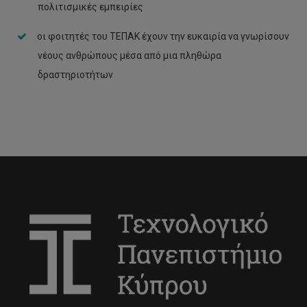
πολιτισμικές εμπειρίες
Γιάννα Δανίδου
οι φοιτητές του ΤΕΠΑΚ έχουν την ευκαιρία να γνωρίσουν
Χριστίνα Φασουλή
νέους ανθρώπους μέσα από μια πληθώρα
Αγγελική Γαζή
δραστηριοτήτων