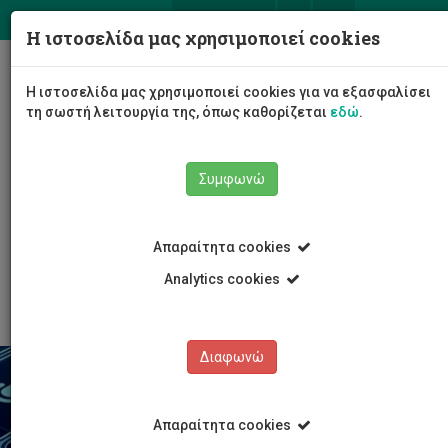
ΕΛ
EN
Η ιστοσελίδα μας χρησιμοποιεί cookies
Togg
Η ιστοσελίδα μας χρησιμοποιεί cookies για να εξασφαλίσει
navig
τη σωστή λειτουργία της, όπως καθορίζεται
εδώ
.
Σχολές
Συμφωνώ
Σχολή Επικοινωνίας και Μέσων Ενημέρωσης
Τμήμα Επικοινωνίας και Σπουδών Διαδικτύου
Προγράμματα Σπουδών
Απαραίτητα cookies
Προγράμματα ανταλλαγής φοιτητών
Φοιτητές από το εξωτερικό
Analytics cookies
Διαφωνώ
Απαραίτητα cookies