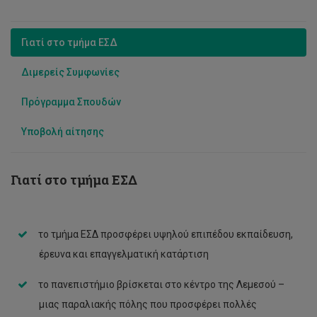
Θεόδωρος Κούρος
Ιόλη Νικολαίδου
Γιατί στο τμήμα ΕΣΔ
Κωνσταντίνα Σοφοκλέους
Διμερείς Συμφωνίες
Κώστας Γεμενής
Πρόγραμμα Σπουδών
Κωνσταντίνος Τζιούβας
Υποβολή αίτησης
Λάμπρος Λαμπρινός
Μάρκος Σουροπέτσης
Γιατί στο τμήμα ΕΣΔ
Στέλιος Στυλιανού
Χριστιάνα Παναγιώτου
το τμήμα ΕΣΔ προσφέρει υψηλού επιπέδου εκπαίδευση,
Μαρία Ζένιου
έρευνα και επαγγελματική κατάρτιση
Ζήνωνας Θεοδοσίου
το πανεπιστήμιο βρίσκεται στο κέντρο της Λεμεσού –
μιας παραλιακής πόλης που προσφέρει πολλές
Πασχαλία (Λία) Σπυρίδου