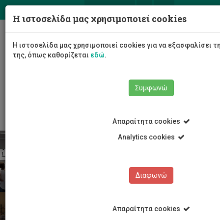
ΕΛ
EN
Η ιστοσελίδα μας χρησιμοποιεί cookies
Togg
Η ιστοσελίδα μας χρησιμοποιεί cookies για να εξασφαλίσει τ
navig
της, όπως καθορίζεται
εδώ
.
Σχολές
Σχολή Καλών και Εφαρμοσμένων Τεχνών
Συμφωνώ
Τμήμα Πολυμέσων και Γραφικών Τεχνών
Απαραίτητα cookies
Analytics cookies
Διαφωνώ
Απαραίτητα cookies