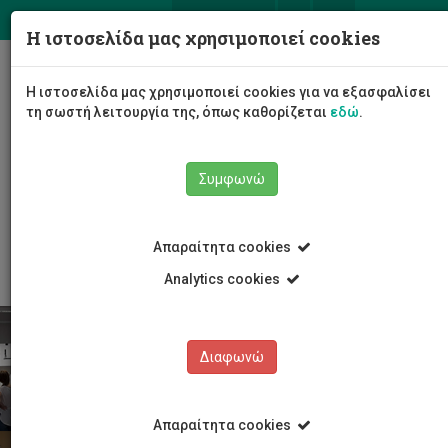
ΕΛ
EN
Η ιστοσελίδα μας χρησιμοποιεί cookies
Togg
Η ιστοσελίδα μας χρησιμοποιεί cookies για να εξασφαλίσει
navig
τη σωστή λειτουργία της, όπως καθορίζεται
εδώ
.
Σχολές
Σχολή Καλών και Εφαρμοσμένων Τεχνών
Συμφωνώ
Τμήμα Πολυμέσων και Γραφικών Τεχνών
Εγγραφή στο Ηλεκτρονικό Ενημερωτικό Δελτίο της
Σχολής Καλών και Εφαρμοσμένων Τεχνών
Απαραίτητα cookies
Analytics cookies
Διαφωνώ
Απαραίτητα cookies