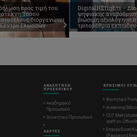
δήλωση προς τιμή του
DigitalHEIights – Δι
γοτέχνη Τάσου
ψηφιακής αναβάθμιση
ιστοτέλους διοργανώνει
βιώσιμη αξιολόγηση σ
 Κέντρο Γλωσσών
τριτοβάθμια εκπαίδε
ΑΝΑΖΗΤΗΣΗ
ΧΡΗΣΙΜΟΙ ΣΥΝ
ΠΡΟΣΩΠΙΚΟΥ
Φοιτητικό Porta
Ακαδημαϊκό
eLearning (Moo
Προσωπικό
CUT Mail (stude
Διοικητικό Προσωπικό
staff on Office3
Επανέκδοση Κ
ΧΑΡΤΕΣ
(Password Rese