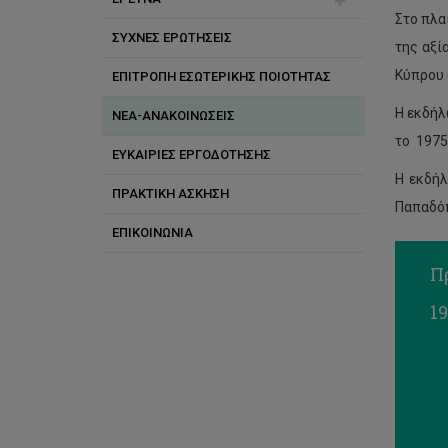
Στο πλα
ΣΥΧΝΕΣ ΕΡΩΤΗΣΕΙΣ
Μεταπτυχιακές σπουδές
Βενετία Παπά
Ερευνητικά Προγράμματα
της αξί
Κύπρου 
ΕΠΙΤΡΟΠΗ ΕΣΩΤΕΡΙΚΗΣ ΠΟΙΟΤΗΤΑΣ
Προγράμματα ανταλλαγής
Γιάννης Γεωργίου
Ερευνητικά Εργαστήρια
φοιτητών
Η εκδήλ
ΝΕΑ-ΑΝΑΚΟΙΝΩΣΕΙΣ
Γιώργος Ζώτος
το 1975
ΕΥΚΑΙΡΙΕΣ ΕΡΓΟΔΟΤΗΣΗΣ
Δήμητρα Λ. Μηλιώνη
Η εκδήλ
ΠΡΑΚΤΙΚΗ ΑΣΚΗΣΗ
Διονύσης Πάνος
Παπαδόπ
ΕΠΙΚΟΙΝΩΝΙΑ
Ελένη Κύζα
Π
Ευάγγελος Καραπάνος
19
Ευριπίδης Αντωνιάδης
Ε
Θεόδωρος Κούρος
Ιόλη Νικολαίδου
Φ
Κωνσταντίνα Σοφοκλέους