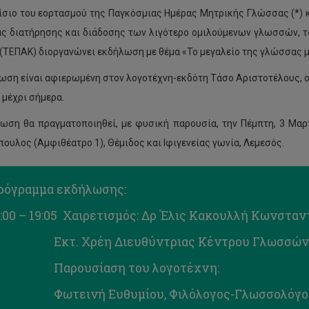
ίσιο του εορτασμού της Παγκόσμιας Ημέρας Μητρικής Γλώσσας (*)
ας διατήρησης και διάδοσης των λιγότερο ομιλούμενων γλωσσών, 
(ΤΕΠΑΚ) διοργανώνει εκδήλωση με θέμα «Το μεγαλείο της γλώσσας μ
ωση είναι αφιερωμένη στον λογοτέχνη-εκδότη Τάσο Αριστοτέλους, ο 
 μέχρι σήμερα.
ωση θα πραγματοποιηθεί, με φυσική παρουσία, την Πέμπτη, 3 Μαρτ
ουλος (Αμφιθέατρο 1), Θέμιδος και Ιφιγενείας γωνία, Λεμεσός.
ρόγραμμα εκδήλωσης:
:00 – 19:05 Χαιρετισμός: Δρ Έλις Κακουλλή Κωνσταν
κτ. Χρέη Διευθύντριας Κέντρου Γλωσσών
Παρουσίαση του λογοτέχνη:
ωτεινή Ευθυμίου, Φιλόλογος-Γλωσσολόγο