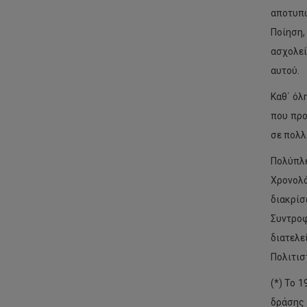
αποτυπώ
Ποίηση,
ασχολεί
αυτού.
Καθ΄ όλ
που προ
σε πολλ
Πολύπλ
Χρονολό
διακρίσ
Συντροφ
διατελε
Πολιτισ
(*) Το 
δράσης 