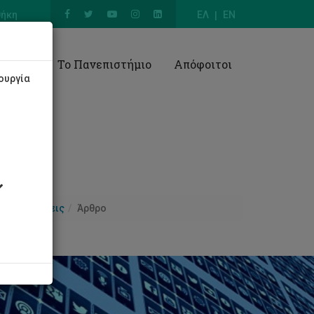
θήκη
ΕΛ
EN
Έρευνα
Το Πανεπιστήμιο
Απόφοιτοι
ουργία
Ανακοινώσεις
Άρθρο