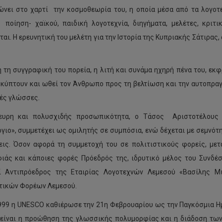
νει στο χαρτί την κοσμοθεωρία του, η οποία μέσα από τα λογοτε
 ποίηση- χαϊκού, παιδική λογοτεχνία, διηγήματα, μελέτες, κριτ
ται. Η ερευνητική του μελέτη για την Ιστορία της Κυπριακής Σάτιρας
η τη συγγραφική του πορεία, η λιτή και συνάμα ηχηρή πένα του, εκφ
κύπτουν και ωθεί τον Άνθρωπο προς τη βελτίωση και την αυτοπραγ
ές γλώσσες.
ευρη και πολυσχιδής προσωπικότητα, ο Τάσος Αριστοτέλους ε
γιο», συμμετέχει ως ομιλητής σε συμπόσια, ενώ δέχεται με σεμνότ
εις. Όσον αφορά τη συμμετοχή του σε πολιτιστικούς φορείς, με
ιάς και κάποιες φορές Πρόεδρός της, ιδρυτικό μέλος του Συνδέ
ί Αντιπρόεδρος της Εταιρίας Λογοτεχνών Λεμεσού «Βασίλης Μι
τικών Φορέων Λεμεσού.
1999 η UNESCO καθιέρωσε την 21η Φεβρουαρίου ως την Παγκόσμια 
είναι η προώθηση της γλωσσικής πολυμορφίας και η διάδοση τω