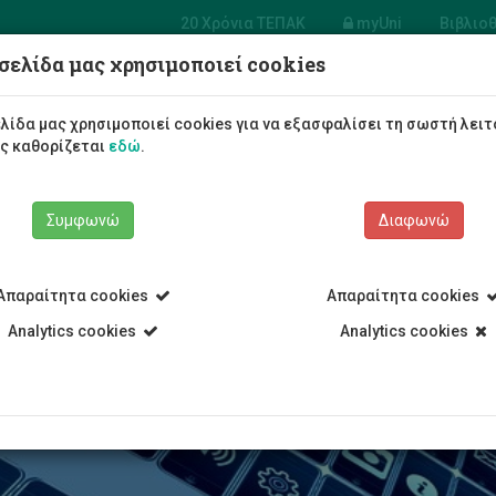
20 Χρόνια ΤΕΠΑΚ
myUni
Βιβλιο
σελίδα μας χρησιμοποιεί cookies
 Επικοινωνίας
πουδών
Φοιτητές/τριες
Σπουδές
λίδα μας χρησιμοποιεί cookies για να εξασφαλίσει τη σωστή λειτ
κτύου
ως καθορίζεται
εδώ
.
Συμφωνώ
Διαφωνώ
Απαραίτητα cookies
Απαραίτητα cookies
νημέρωσης
Τμήμα Επικοινωνίας και Σπουδών Διαδικτύου
Νέα-
Analytics cookies
Analytics cookies