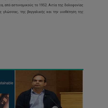
α, από αστυνομικούς το 1952. Αιτία της δολοφονίας
ς γλώσσας, της βεγγαλικής και την υιοθέτηση της
Νέος
Πρόεδρος
της
Συνόδου
των
Πρυτάνεων
Κύπρου
ο
Πρύτανης
του
ΤΕΠΑΚ