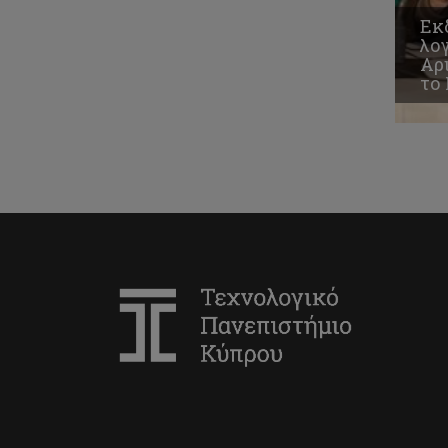
Εκ
λο
Αρ
το