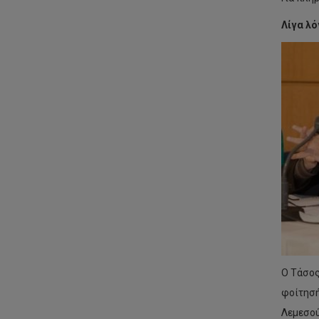
Λίγα λό
Ο Τάσος
φοίτησή
Λεμεσού