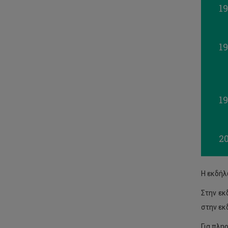
19
Κώστας Γεμενής
Κωνσταντίνος Τζιούβας
19
Λάμπρος Λαμπρινός
Μάρκος Σουροπέτσης
Στέλιος Στυλιανού
19
Χριστιάνα Παναγιώτου
Μαρία Ζένιου
20
Ζήνωνας Θεοδοσίου
Πασχαλία (Λία) Σπυρίδου
Η εκδήλ
Γιάννα Δανίδου
Στην εκ
στην εκ
Χριστίνα Φασουλή
Για πλη
Αγγελική Γαζή