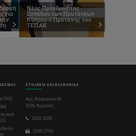
αδρομή
Νέος Πρόεδρος της
ς για
Συνόδου των Πρυτάνεων
την
Κύπρου ο Πρύτανης του
υση
ΤΕΠΑΚ
ΔΕΣΜΟΙ
ΣΤΟΙΧΕΙΑ ΕΠΙΚΟΙΝΩΝΙΑΣ
l (SIS)
Αρχ. Κυπριανού 30
3036 Λεμεσός
dle)
nts and
2500 2500
65)
ωδικού
2500 2750
t)