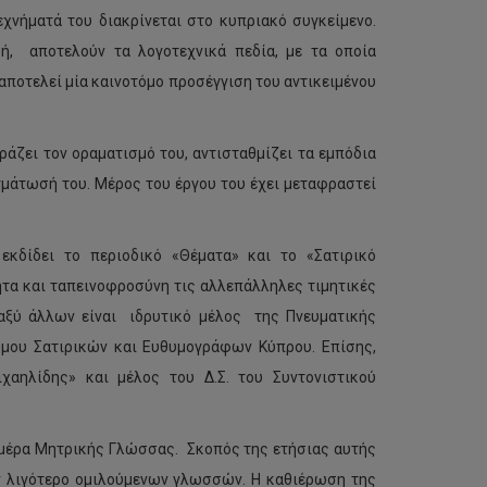
χνήματά του διακρίνεται στο κυπριακό συγκείμενο.
ική, αποτελούν τα λογοτεχνικά πεδία, με τα οποία
, αποτελεί μία καινοτόμο προσέγγιση του αντικειμένου
ράζει τον οραματισμό του, αντισταθμίζει τα εμπόδια
μάτωσή του. Μέρος του έργου του έχει μεταφραστεί
κδίδει το περιοδικό «Θέματα» και το «Σατιρικό
ητα και ταπεινοφροσύνη τις αλλεπάλληλες τιμητικές
ταξύ άλλων είναι ιδρυτικό μέλος της Πνευματικής
σμου Σατιρικών και Ευθυμογράφων Κύπρου. Επίσης,
χαηλίδης» και μέλος του Δ.Σ. του Συντονιστικού
Ημέρα Μητρικής Γλώσσας. Σκοπός της ετήσιας αυτής
ν λιγότερο ομιλούμενων γλωσσών. Η καθιέρωση της