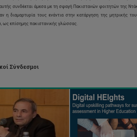
αυτής συνδέεται άμεσα με τη σφαγή Πακιστανών φοιτητών της Ντάκ
αν η διαμαρτυρία τους ενάντια στην κατάργηση της μητρικής του
δήλωση
DigitalHEIights
ς
–
, ως επίσημης πακιστανικής γλώσσας.
ή
Διαδρομή
υ
ψηφιακής
γοτέχνη
αναβάθμισης
σου
για
στοτέλους
βιώσιμη
ργανώνει
αξιολόγηση
στην
κοί Σύνδεσμοι
ντρο
τριτοβάθμια
ωσσών
εκπαίδευση