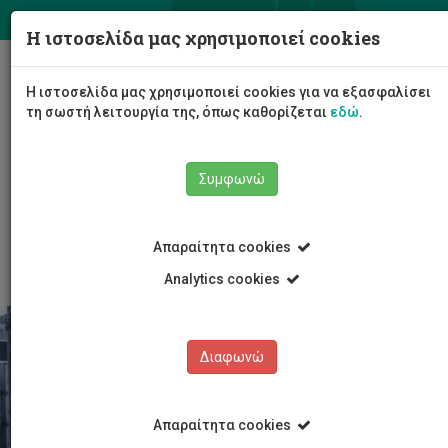
ΕΛ
EN
Η ιστοσελίδα μας χρησιμοποιεί cookies
Togg
Η ιστοσελίδα μας χρησιμοποιεί cookies για να εξασφαλίσει
navig
τη σωστή λειτουργία της, όπως καθορίζεται
εδώ
.
Σχολές
Σχολή Διοίκησης και Οικονομίας
Συμφωνώ
Τμήμα Χρηματοοικονομικής, Λογιστικής και
Διοικητικής Επιστήμης
Ακαδημαϊκά Σεμινάρια
2021
Απαραίτητα cookies
Analytics cookies
Διαφωνώ
Απαραίτητα cookies