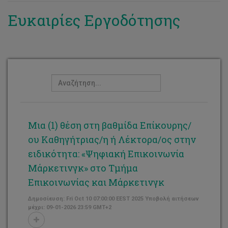
Γιώργος Βενιζέλος
Ευκαιρίες Εργοδότησης
Ερασμία Λεωνίδου
Κωνσταντίνος Σολάκης
Μαρία Βουτσά
Νίκανδρος Ιωαννίδης
Χρίστος Θεμιστοκλέους
Μια (1) θέση στη βαθμίδα Επίκουρης/
Χριστιάνα Τσαούση
ου Καθηγήτριας/η ή Λέκτορα/ος στην
Γιάννης Γιατράκος
ειδικότητα: «Ψηφιακή Επικοινωνία
Μάρκετινγκ» στο Τμήμα
Γεώργιος Πανηγυράκης
Επικοινωνίας και Μάρκετινγκ
Δημοσίευση: Fri Oct 10 07:00:00 EEST 2025 Υποβολή αιτήσεων
μέχρι: 09-01-2026 23:59 GMT+2