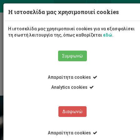
ΕΛ
EN
Η ιστοσελίδα μας χρησιμοποιεί cookies
Togg
Η ιστοσελίδα μας χρησιμοποιεί cookies για να εξασφαλίσει
navig
τη σωστή λειτουργία της, όπως καθορίζεται
εδώ
.
Σχολές
Συμφωνώ
Σχολή Επικοινωνίας και Μέσων Ενημέρωσης
Τμήμα Επικοινωνίας και Μάρκετινγκ
Ευκαιρίες Εργοδότησης
Απαραίτητα cookies
Analytics cookies
Διαφωνώ
Απαραίτητα cookies