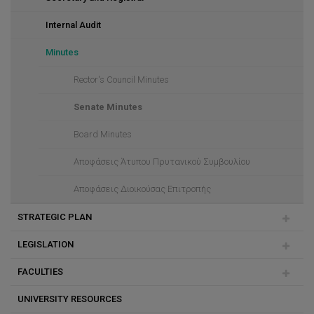
Internal Audit
Minutes
Rector's Council Minutes
Senate Minutes
Board Minutes
Αποφάσεις Άτυπου Πρυτανικού Συμβουλίου
Αποφάσεις Διοικούσας Επιτροπής
STRATEGIC PLAN
LEGISLATION
Education
FACULTIES
Ακαδημαϊκή αριστεία στην έρευνα, στο καλλιτεχνικό και
Terms of Reference
σχεδιαστικό έργο και στην καινοτομία
UNIVERSITY RESOURCES
Κανόνες Δεοντολογίας και Καλής Πρακτικής
Language Centre
Ενίσχυση ακαδημαϊκής και πανεπιστημιακής εμπειρίας