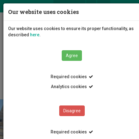
ΕΛ
EN
Our website uses cookies
Togg
Our website uses cookies to ensure its proper functionality, as
navig
described
here
.
Agree
The University
Administration
Minutes
Required cookies
Senate Minutes
Analytics cookies
Disagree
Required cookies