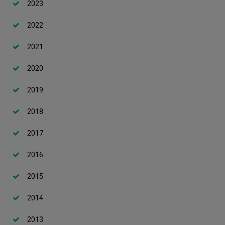
2023
Staff Categories
2022
Αποτελέσματα Γραπτών Εξετάσεων/Μοριοδοτήσεων για
θέσεις Διοικητικού Προσωπικού
2021
Προκηρύξεις Θέσεων Συντονιστικού Κέντρου EUt+
2020
2019
2018
2017
2016
2015
2014
2013