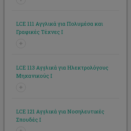
Γαβριέλλα Δαυίδ
Στέλλα Αλεξίου
LCE 111 Αγγλικά για Πολυμέσα και
Κυριακή Θεμιστοκλέους
Γραφικές Τέχνες Ι
Νίκη Μαρία Χριστοφή
Ευτυχία Ψαρά
Έλενα Κοντολαίμη
LCE 113 Αγγλικά για Ηλεκτρολόγους
Μηχανικούς I
Μαρία Νεοφύτου
Εβίτα Λοΐζου
Κωνσταντία Λοΐζου
Νικόλας Νεοκλέους
LCE 121 Αγγλικά για Νοσηλευτικές
Σπουδές I