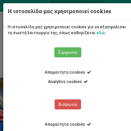
ΕΛ
EN
Η ιστοσελίδα μας χρησιμοποιεί cookies
Togg
Η ιστοσελίδα μας χρησιμοποιεί cookies για να εξασφαλίσει
navig
τη σωστή λειτουργία της, όπως καθορίζεται
εδώ
.
Σχολές
Κέντρο Γλωσσών
Συμφωνώ
Περιγραφές Μαθημάτων
Αγγλικά
Απαραίτητα cookies
Analytics cookies
Διαφωνώ
Απαραίτητα cookies