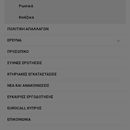
Ρωσικά
Κινέζικα
ΠΟΛΙΤΙΚΗ ΑΠΑΛΛΑΓΩΝ
ΕΡΕΥΝΑ
ΠΡΟΣΩΠΙΚΟ
Ερευνητικά προγράμματα
ΣΥΧΝΕΣ ΕΡΩΤΗΣΕΙΣ
Δημοσιεύσεις
Τζακ Burston
KΤΗΡΙΑΚΕΣ ΕΓΚΑΤΑΣΤΑΣΕΙΣ
Μonique Burston
ΝΕΑ ΚΑΙ ΑΝΑΚΟΙΝΩΣΕΙΣ
Άννα Νικολάου
ΕΥΚΑΙΡΙΕΣ ΕΡΓΟΔΟΤΗΣΗΣ
Έλενα Παπά
EUROCALL ΚΥΠΡΟΣ
Έλενα Χαριλάου
ΕΠΙΚΟΙΝΩΝΙΑ
Έλις Κακουλλή Κωνσταντίνου