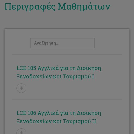
Περιγραφές Μαθημάτων
Ανδρούλλα Αθανασίου
Αντιγόνη Παρμαξή
Γεωργία Παύλου
Δημήτριος Μπόγλου
Ευτυχία Ξερού
Κώστας Στυλιανού
LCE 105 Αγγλικά για τη Διοίκηση
Ξενοδοχείων και Τουρισμού Ι
Μαρία Γεωργίου
Μαρία Κάρουλα
Μαρία Κούσιουνου
LCE 106 Αγγλικά για τη Διοίκηση
Μαρία Χριστοφόρου
Ξενοδοχείων και Τουρισμού ΙΙ
Παναγιώτα Χατζηκωνσταντίνου