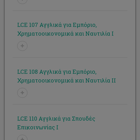
Ραφαέλα Θεοκλήτου
Σαλώμη Παπαδήμα-Σοφοκλέους
LCE 107 Αγγλικά για Εμπόριο,
Σκεύη Βασιλείου
Χρηματοοικονομικά και Ναυτιλία Ι
Σταυρούλα Χατζηκωνσταντίνου
Σωτηρούλα Στυλιανού
Φωτεινή Ευθυμίου
LCE 108 Αγγλικά για Εμπόριο,
Χριστίνα Γέρου
Χρηματοοικονομικά και Ναυτιλία ΙΙ
Χριστίνα Νικόλ Γιαννίκα
Χριστίνα Στυλιανίδου
Χρύσω Χριστοδουλίδου Μιχαήλ
LCE 110 Αγγλικά για Σπουδές
Σεμέλη Τηλεμάχου
Επικοινωνίας I
Μαρία Κορομοία