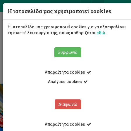
ΕΛ
EN
Η ιστοσελίδα μας χρησιμοποιεί cookies
Togg
Η ιστοσελίδα μας χρησιμοποιεί cookies για να εξασφαλίσει
navig
τη σωστή λειτουργία της, όπως καθορίζεται
εδώ
.
Σχολές
Κέντρο Γλωσσών
Συμφωνώ
Προσφερόμενα Μαθήματα
Προπτυχιακά
Υποχρεωτικά
Ελληνικά
Απαραίτητα cookies
Analytics cookies
Διαφωνώ
Απαραίτητα cookies