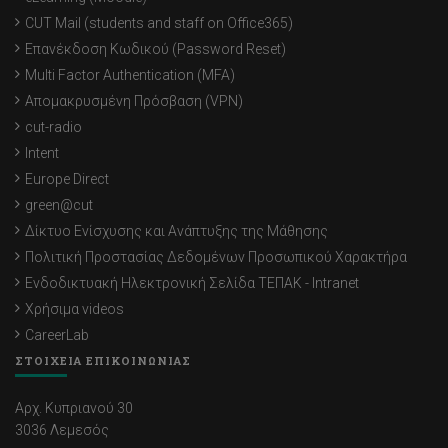
Γαβριέλλα Δαυίδ
CUT Mail (students and staff on Office365)
Στέλλα Αλεξίου
Επανέκδοση Κωδικού (Password Reset)
Multi Factor Authentication (MFA)
Κυριακή Θεμιστοκλέους
Απομακρυσμένη Πρόσβαση (VPN)
Νίκη Μαρία Χριστοφή
cut-radio
Intent
Ευτυχία Ψαρά
Europe Direct
Έλενα Κοντολαίμη
green@cut
Δίκτυο Ενίσχυσης και Ανάπτυξης της Μάθησης
Μαρία Νεοφύτου
Πολιτική Προστασίας Δεδομένων Προσωπικού Χαρακτήρα
Εβίτα Λοΐζου
Ενδοδικτυακή Ηλεκτρονική Σελίδα ΤΕΠΑΚ - Intranet
Χρήσιμα videos
Κωνσταντία Λοΐζου
CareerLab
Νικόλας Νεοκλέους
ΣΤΟΙΧΕΙΑ ΕΠΙΚΟΙΝΩΝΙΑΣ
Αρχ. Κυπριανού 30
3036 Λεμεσός