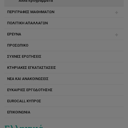
Άλλα προγράμματα
ΠΕΡΙΓΡΑΦΕΣ ΜΑΘΗΜΑΤΩΝ
ΠΟΛΙΤΙΚΗ ΑΠΑΛΛΑΓΩΝ
Αγγλικά
ΕΡΕΥΝΑ
Ελληνικά
ΠΡΟΣΩΠΙΚΟ
Γαλλικά
Ερευνητικά προγράμματα
ΣΥΧΝΕΣ ΕΡΩΤΗΣΕΙΣ
Γερμανικά
Δημοσιεύσεις
Τζακ Burston
KΤΗΡΙΑΚΕΣ ΕΓΚΑΤΑΣΤΑΣΕΙΣ
Ισπανικά
Μonique Burston
ΝΕΑ ΚΑΙ ΑΝΑΚΟΙΝΩΣΕΙΣ
Ιταλικά
Άννα Νικολάου
ΕΥΚΑΙΡΙΕΣ ΕΡΓΟΔΟΤΗΣΗΣ
Ρωσικά
Έλενα Παπά
EUROCALL ΚΥΠΡΟΣ
Κινέζικα
Έλενα Χαριλάου
ΕΠΙΚΟΙΝΩΝΙΑ
Έλις Κακουλλή Κωνσταντίνου