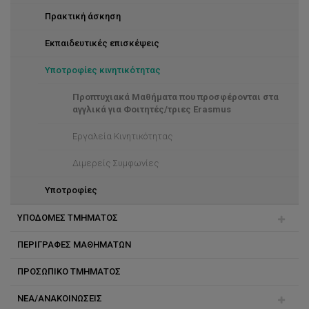
Πρακτική άσκηση
Εκπαιδευτικές επισκέψεις
Υποτροφίες κινητικότητας
Προπτυχιακά Μαθήματα που προσφέρονται στα
αγγλικά για Φοιτητές/τριες Erasmus
Εργαλεία Κινητικότητας
Διμερείς Συμφωνίες
Υποτροφίες
ΥΠΟΔΟΜΕΣ ΤΜΗΜΑΤΟΣ
ΠΕΡΙΓΡΑΦΕΣ ΜΑΘΗΜΑΤΩΝ
Θερμοκήπιο
ΠΡΟΣΩΠΙΚΟ ΤΜΗΜΑΤΟΣ
Αγροκτήματα
ΝΕΑ/ΑΝΑΚΟΙΝΩΣΕΙΣ
Εργαστήρια Τμήματος
Δημήτρης Τσάλτας