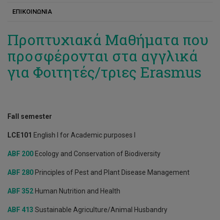
ΕΠΙΚΟΙΝΩΝΙΑ
Ανδρέας Κατσιώτης
Συνέδρια/Ημερίδες
Βασίλης Φωτόπουλος
Ευκαιρίες Εργοδότησης
Προπτυχιακά Μαθήματα που
προσφέρονται στα αγγλικά
Βλάσης Γούλας
για Φοιτητές/τριες Erasmus
Γεώργιος Α. Κούντιος
Γιώργος Γαδανάκης
Γιώργος Μπότσαρης
Fall semester
Δέσποινα Μιλτιάδου
LCE101
English I for Academic purposes I
Ιάκωβος Παντελίδης
ABF 200
Ecology and Conservation of Biodiversity
Λουκάς Κανέτης
ABF 280
Principles of Pest and Plant Disease Management
Μαρία Ασπρή
ABF 352
Human Nutrition and Health
Μενέλαος Σταυρινίδης
ABF 413
Sustainable Agriculture/Animal Husbandry