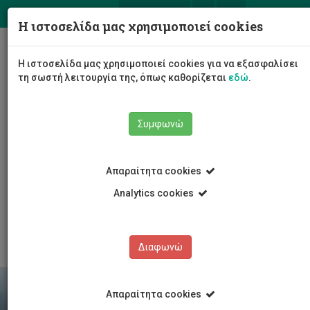
ΕΛ
EN
Η ιστοσελίδα μας χρησιμοποιεί cookies
Togg
Η ιστοσελίδα μας χρησιμοποιεί cookies για να εξασφαλίσει
navig
τη σωστή λειτουργία της, όπως καθορίζεται
εδώ
.
Σχολές
Συμφωνώ
Σχολή Γεωτεχνικών Επιστημών και Διαχείρισης
Περιβάλλοντος
Τμήμα Γεωπονικών Επιστημών, Βιοτεχνολογίας και
Απαραίτητα cookies
Επιστήμης Τροφίμων
Προγράμματα Σπουδών
Υποτροφίες κινητικότητας
Analytics cookies
Προπτυχιακά Μαθήματα που προσφέρονται στα
αγγλικά για Φοιτητές/τριες Erasmus
Διαφωνώ
Απαραίτητα cookies