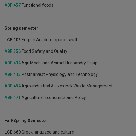
Μηνάς Μηνά
ABF 457
Functional foods
Μιχαλάκης Χριστοφόρου
Νικόλαος Νικολουδάκης
Spring semester
Νικόλαος Τζωρτζάκης
LCE 102
English Academic purposes ΙΙ
Ουράνιος Τζαμαλούκας
ABF 356
Food Safety and Quality
Φώτης Παπαδήμας
ABF 414
Agr. Mach. and Animal Husbandry Equip.
Χριστίνα Μητσιοπούλου
ABF 415
Postharvest Physiology and Technology
Χρυσούλα Δρούζα
ABF 454
Agro-industrial & Livestock Waste Management
Γιώργος Μαγγανάρης
ABF 471
Agricultural Economics and Policy
Χριστίνα Μάλου
Αντώνης Χρυσαργύρης
Fall/Spring Semester
Αταλάντη Χρίστου
LCE 660
Greek language and culture