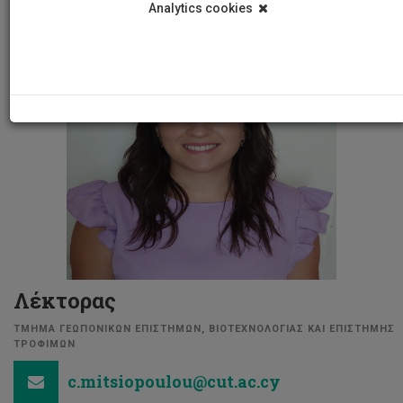
Analytics cookies
Λέκτορας
ΤΜΗΜΑ ΓΕΩΠΟΝΙΚΩΝ ΕΠΙΣΤΗΜΩΝ, ΒΙΟΤΕΧΝΟΛΟΓΙΑΣ ΚΑΙ ΕΠΙΣΤΗΜΗΣ
ΤΡΟΦΙΜΩΝ
c.mitsiopoulou@cut.ac.cy