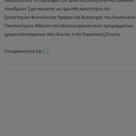
περιοδικά και 16 περιλήψεις σε πρακτικά Ελληνικών και Διεθνών
συνεδρίων. Έχει εργαστεί ως έμμισθη ερευνήτρια του
Εργαστηρίου Φυσιολογίας Θρέψης και Διατροφής του Γεωπονικού
Πανεπιστημίου Αθηνών στα πλαίσια ερευνητικών προγραμμάτων,
χρηματοδοτούμενων από ιδιώτες ή την Ευρωπαϊκή Ένωση.
Στα ερευνητικά της
[...]