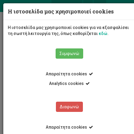
ΕΛ
EN
Η ιστοσελίδα μας χρησιμοποιεί cookies
Togg
Η ιστοσελίδα μας χρησιμοποιεί cookies για να εξασφαλίσει
navig
τη σωστή λειτουργία της, όπως καθορίζεται
εδώ
.
Σχολές
Συμφωνώ
Σχολή Γεωτεχνικών Επιστημών και Διαχείρισης
Περιβάλλοντος
Τμήμα Γεωπονικών Επιστημών, Βιοτεχνολογίας και
Απαραίτητα cookies
Επιστήμης Τροφίμων
Προσωπικό Τμήματος
Χριστίνα Μητσιοπούλου
Analytics cookies
Διαφωνώ
Χριστίνα Μητσιοπούλου
Απαραίτητα cookies