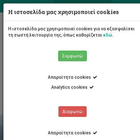
ΕΛ
EN
Η ιστοσελίδα μας χρησιμοποιεί cookies
Togg
Η ιστοσελίδα μας χρησιμοποιεί cookies για να εξασφαλίσει
navig
τη σωστή λειτουργία της, όπως καθορίζεται
εδώ
.
Σχολές
Συμφωνώ
Σχολή Γεωτεχνικών Επιστημών και Διαχείρισης
Περιβάλλοντος
Τμήμα Γεωπονικών Επιστημών, Βιοτεχνολογίας και
Απαραίτητα cookies
Επιστήμης Τροφίμων
Προγράμματα Σπουδών
Υποτροφίες κινητικότητας
Analytics cookies
Εργαλεία Κινητικότητας
Διαφωνώ
Απαραίτητα cookies