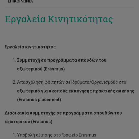
ΕΠΙΚΟΙΝΩΝΙΑ
Ανδρέας Κατσιώτης
Συνέδρια/Ημερίδες
Βασίλης Φωτόπουλος
Ευκαιρίες Εργοδότησης
Εργαλεία Κινητικότητας
Βλάσης Γούλας
Γεώργιος Α. Κούντιος
Εργαλεία κινητικότητα
ς
Γιώργος Γαδανάκης
Συμμετοχή σε προγράμματα σπουδών του
Γιώργος Μπότσαρης
εξωτερικού
(
Erasmus
)
Δέσποινα Μιλτιάδου
Απασχόληση φοιτητών σε Ιδρύματα/Οργανισμούς στο
Ιάκωβος Παντελίδης
εξωτερικό για σκοπούς εκπόνησης πρακτικής άσκησης
Λουκάς Κανέτης
(
Erasmus
placement
)
Μαρία Ασπρή
Διαδικασία συμμετοχής σε προγράμματα σπουδών του
εξωτερικού (
Erasmus
)
Μενέλαος Σταυρινίδης
Μηνάς Μηνά
Υποβολή αίτησης στο Γραφείο Erasmus