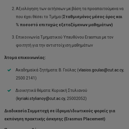
Μιχαλάκης Χριστοφόρου
Αξιολόγηση των αιτήσεων με βάση τα προαπαιτούμενα να
που έχει θέσει το Τμήμα (
Σταθμισμένος μέσος όρος και
Νικόλαος Νικολουδάκης
% ποσοστό επιτυχώς εξεταζόμενων μαθημάτων)
Νικόλαος Τζωρτζάκης
Επικοινωνία Τμηματικού Υπευθύνου Erasmus με τον
Ουράνιος Τζαμαλούκας
φοιτητή για την αντιστοίχιση μαθημάτων
Φώτης Παπαδήμας
Άτομα επικοινωνίας:
Χριστίνα Μητσιοπούλου
Ακαδημαϊκά ζητήματα: Β. Γούλας (
vlasios.goulas@cut.ac.cy
,
Χρυσούλα Δρούζα
2500 2141)
Γιώργος Μαγγανάρης
Διοικητικά θέματα: Κυριακή Στυλιανού
Χριστίνα Μάλου
(
kyriaki.stylianoy@cut.ac.cy
, 25002052)
Αντώνης Χρυσαργύρης
Διαδικασία Συμμετοχή σε ίδρυμα/ιδιωτικούς φορείς για
εκπόνηση πρακτικής άσκησης (
Erasmus
Placement
)
Αταλάντη Χρίστου