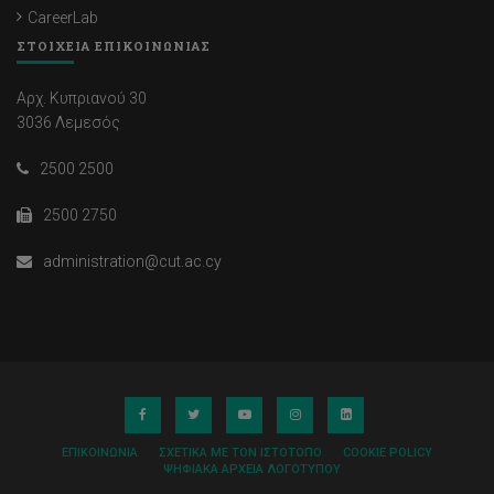
CareerLab
ΣΤΟΙΧΕΙΑ ΕΠΙΚΟΙΝΩΝΙΑΣ
Αρχ. Κυπριανού 30
3036 Λεμεσός
2500 2500
2500 2750
administration@cut.ac.cy
ΕΠΙΚΟΙΝΩΝΊΑ
ΣΧΕΤΙΚΆ ΜΕ ΤΟΝ ΙΣΤΌΤΟΠΟ
COOKIE POLICY
ΨΗΦΙΑΚΆ ΑΡΧΕΊΑ ΛΟΓΌΤΥΠΟΥ