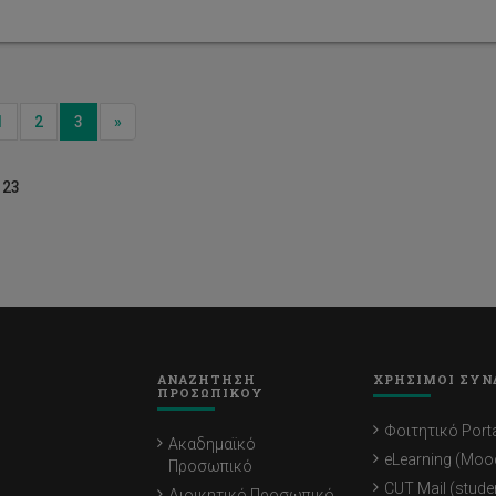
ious
Next
1
2
3
»
 23
ΑΝΑΖΗΤΗΣΗ
ΧΡΗΣΙΜΟΙ ΣΥΝ
ΠΡΟΣΩΠΙΚΟΥ
Φοιτητικό Porta
Ακαδημαϊκό
eLearning (Moo
Προσωπικό
CUT Mail (stude
Διοικητικό Προσωπικό