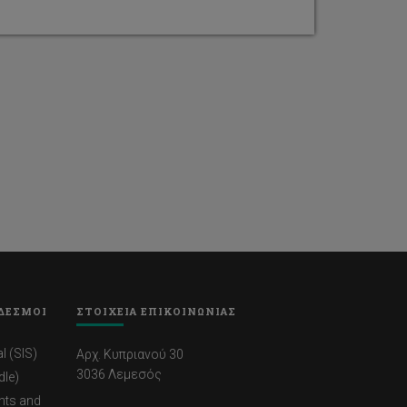
ΔΕΣΜΟΙ
ΣΤΟΙΧΕΙΑ ΕΠΙΚΟΙΝΩΝΙΑΣ
l (SIS)
Αρχ. Κυπριανού 30
3036 Λεμεσός
dle)
nts and