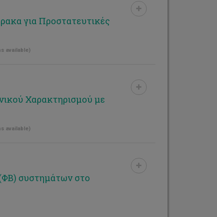
ρακα για Προστατευτικές
s available)
νικού Χαρακτηρισμού με
s available)
(ΦΒ) συστημάτων στο