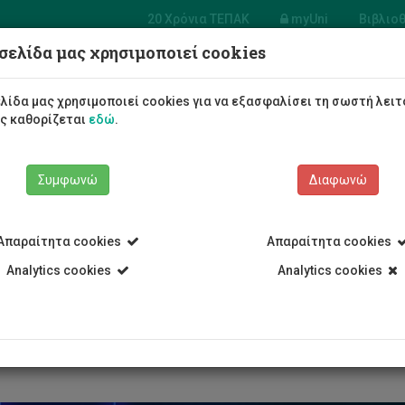
20 Χρόνια ΤΕΠΑΚ
myUni
Βιβλιο
σελίδα μας χρησιμοποιεί cookies
α Μηχανολόγων
ικών και Επιστήμης
λίδα μας χρησιμοποιεί cookies για να εξασφαλίσει τη σωστή λειτ
ηχανικής Υλικών
ως καθορίζεται
εδώ
.
Φοιτητές/τριες
Σπουδές
Συμφωνώ
Διαφωνώ
Απαραίτητα cookies
Απαραίτητα cookies
Analytics cookies
Analytics cookies
Τμήμα Μηχανολόγων Μηχανικών και Επιστήμης και Μηχανικής Υ