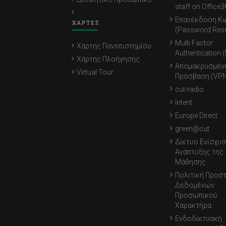
staff on Office3
Επανέκδοση Κ
ΧΑΡΤΕΣ
(Password Rese
Multi Factor
Χάρτης Πανεπιστημίου
Authentication 
Χάρτης Πλοήγησης
Απομακρυσμέν
Virtual Tour
Πρόσβαση (VPN
cut-radio
Intent
Europe Direct
green@cut
Δίκτυο Ενίσχυσ
Ανάπτυξης της
Μάθησης
Πολιτική Προσ
Δεδομένων
Προσωπικού
Χαρακτήρα
Ενδοδικτυακή