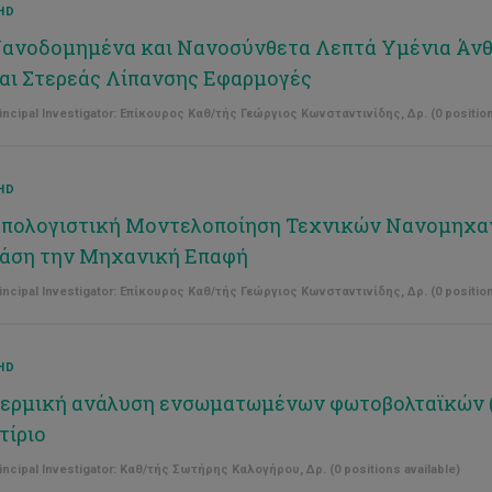
HD
ανοδομημένα και Νανοσύνθετα Λεπτά Υμένια Άνθ
αι Στερεάς Λίπανσης Εφαρμογές
incipal Investigator: Επίκουρος Καθ/τής Γεώργιος Κωνσταντινίδης, Δρ. (0 position
HD
πολογιστική Μοντελοποίηση Τεχνικών Νανομηχα
άση την Μηχανική Επαφή
incipal Investigator: Επίκουρος Καθ/τής Γεώργιος Κωνσταντινίδης, Δρ. (0 position
HD
ερμική ανάλυση ενσωματωμένων φωτοβολταϊκών 
τίριο
incipal Investigator: Καθ/τής Σωτήρης Καλογήρου, Δρ. (0 positions available)