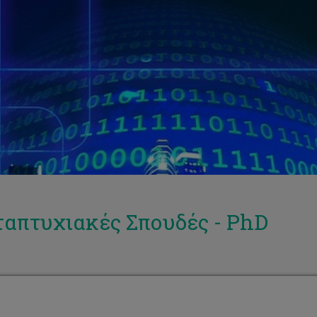
απτυχιακές Σπουδές - PhD