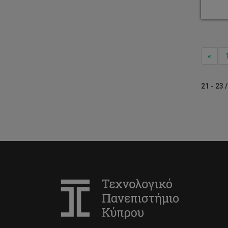
Prev
«
21 - 23 /