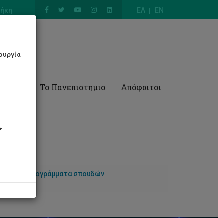
θήκη
ΕΛ
EN
ουργία
Έρευνα
Το Πανεπιστήμιο
Απόφοιτοι
λικών
Προγράμματα σπουδών