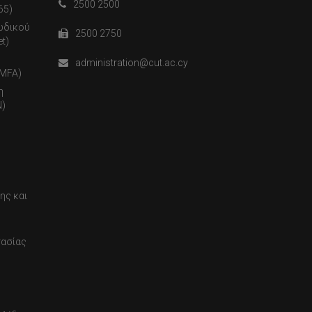
2500 2500
65)
ωδικού
2500 2750
t)
administration@cut.ac.cy
(MFA)
η
)
ης και
τασίας