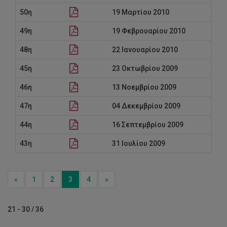
Κατηγορίες Προσωπικού
50η
19 Μαρτίου 2010
Αποτελέσματα Γραπτών Εξετάσεων/Μοριοδοτήσεων για
49η
19 Φεβρουαρίου 2010
θέσεις Διοικητικού Προσωπικού
48η
22 Ιανουαρίου 2010
Προκηρύξεις Θέσεων Συντονιστικού Κέντρου EUt+
45η
23 Οκτωβρίου 2009
46η
13 Νοεμβρίου 2009
47η
04 Δεκεμβρίου 2009
44η
16 Σεπτεμβρίου 2009
43η
31 Ιουλίου 2009
Previous
Next
«
1
2
3
4
»
21 - 30 / 36