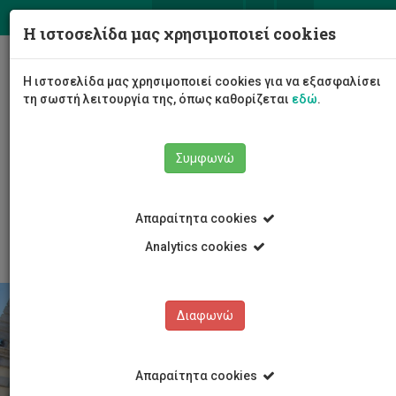
ΕΛ
EN
Η ιστοσελίδα μας χρησιμοποιεί cookies
Togg
Η ιστοσελίδα μας χρησιμοποιεί cookies για να εξασφαλίσει
navig
τη σωστή λειτουργία της, όπως καθορίζεται
εδώ
.
Συμφωνώ
Το Πανεπιστήμιο
Διοίκηση
Αποφάσεις Σωμάτων
Απαραίτητα cookies
Αποφάσεις Διοικούσας Επιτροπής
Analytics cookies
Διαφωνώ
Απαραίτητα cookies