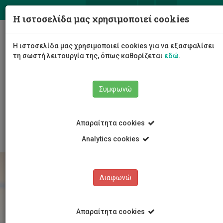
ΕΛ
EN
Η ιστοσελίδα μας χρησιμοποιεί cookies
Togg
Η ιστοσελίδα μας χρησιμοποιεί cookies για να εξασφαλίσει
navig
τη σωστή λειτουργία της, όπως καθορίζεται
εδώ
.
Το Πανεπιστήμιο
Διοίκηση
Συμφωνώ
Διοικητικές Υπηρεσίες
Υπηρεσία Ανθρώπινου Δυναμικού
Εργοδότηση
Ωφελήματα Προσωπικού
Απαραίτητα cookies
Analytics cookies
Διαφωνώ
Απαραίτητα cookies