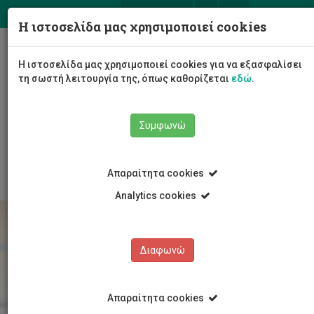
ΕΛ
EN
Η ιστοσελίδα μας χρησιμοποιεί cookies
Togg
Η ιστοσελίδα μας χρησιμοποιεί cookies για να εξασφαλίσει
navig
τη σωστή λειτουργία της, όπως καθορίζεται
εδώ
.
Το Πανεπιστήμιο
Διοίκηση
Συμφωνώ
Διοικητικές Υπηρεσίες
Υπηρεσία Ανθρώπινου Δυναμικού
Εργοδότηση
Απαραίτητα cookies
Analytics cookies
Διαφωνώ
Απαραίτητα cookies