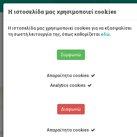
ΕΛ
EN
Η ιστοσελίδα μας χρησιμοποιεί cookies
Togg
Η ιστοσελίδα μας χρησιμοποιεί cookies για να εξασφαλίσει
navig
τη σωστή λειτουργία της, όπως καθορίζεται
εδώ
.
Το Πανεπιστήμιο
Διοίκηση
Συμφωνώ
Διοικητικές Υπηρεσίες
Υπηρεσία Ανθρώπινου Δυναμικού
Εργοδότηση
Απαραίτητα cookies
Analytics cookies
Διαφωνώ
Απαραίτητα cookies