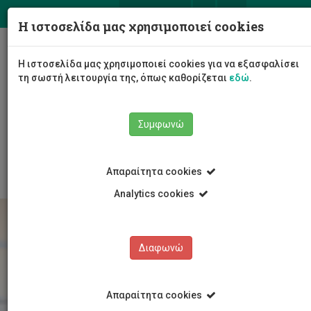
ΕΛ
EN
Η ιστοσελίδα μας χρησιμοποιεί cookies
Togg
Η ιστοσελίδα μας χρησιμοποιεί cookies για να εξασφαλίσει
navig
τη σωστή λειτουργία της, όπως καθορίζεται
εδώ
.
Το Πανεπιστήμιο
Διοίκηση
Συμφωνώ
Διοικητικές Υπηρεσίες
Υπηρεσία Ανθρώπινου Δυναμικού
Εργοδότηση
Απαραίτητα cookies
Analytics cookies
Διαφωνώ
Απαραίτητα cookies