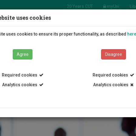
20 Years CUT
myUni
Lib
bsite uses cookies
n
rce
Students
Education
R
te uses cookies to ensure its proper functionality, as described
her
ces
Agree
Disagree
Required cookies
Required cookies
Analytics cookies
Analytics cookies
tive Services
Human Resource Services
Employment