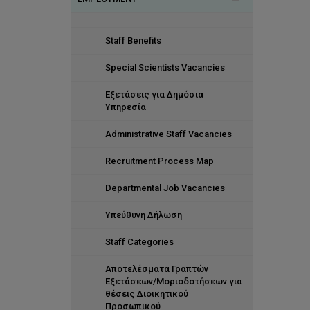
Our Values
Corporate Social Responsibility
Organisational Structure
Staff Benefits
Investors in People
Health and Wellness
Special Scientists Vacancies
HR Management Systems
Distinctions
Εξετάσεις για Δημόσια
Staff by numbers
Υπηρεσία
Administrative Staff Vacancies
Recruitment Process Map
Departmental Job Vacancies
Υπεύθυνη Δήλωση
Staff Categories
Αποτελέσματα Γραπτών
Εξετάσεων/Μοριοδοτήσεων για
θέσεις Διοικητικού
Προσωπικού