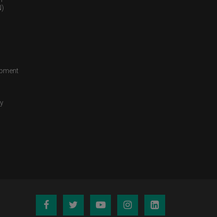
)
opment
cy