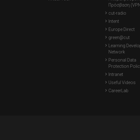
Πρόσβαση (VPN
cut-radio
Intent
Europe Direct
green@cut
Learning Devel
Network
Personal Data
Protection Poli
Intranet
Useful Videos
CareerLab