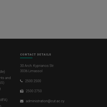
CONTACT DETAILS
30 Arch. Kyprianos Str.
3036 Limassol
dle)
nts and
2500 2500
65)
t
2500 2750
(MFA)
administration@cut.ac.cy
η