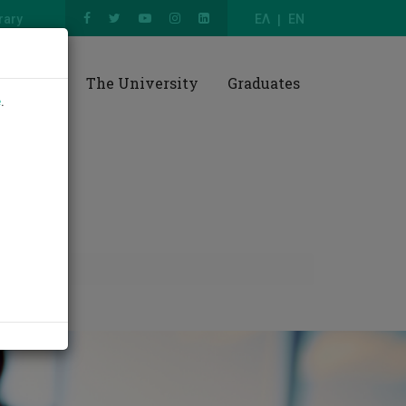
rary
ΕΛ
EN
esearch
The University
Graduates
e
.