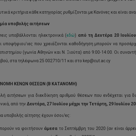
υτικά κριτήρια κάθε κατηγορίας ρυθμίζονται με Κανόνες και είναι αν
μία υποβολής αιτήσεων
σεις υποβάλλονται ηλεκτρονικά (
εδώ
)
από τη
Δευτέρα 20 Ιουλίου
οι υποψήφιοι/ιες που χρειάζονται καθοδήγηση μπορούν να προσέρ
επιστημίου (γωνία Αθηνών και Ν. Ξιούτα) από 9:00-14:00. Οι συναντ
εβού, στα τηλέφωνα 25 002710/11 και στο kep@cut.ac.cy
ΑΝΟΜΗ ΚΕΝΩΝ ΘΕΣΕΩΝ (Β ΚΑΤΑΝΟΜΗ)
λή αιτήσεων για διεκδίκηση αριθμού θέσεων που ενδέχεται για δ
νικά, από την
Δευτέρα, 27 Ιουλίου μέχρι την Τετάρτη, 29
Ιουλίου 20
α υποβολής αίτησης έχουν όσοι/ες:
πορούν να φοιτήσουν
άμεσα
το Σεπτέμβρη του 2020 (αν είναι άρρ