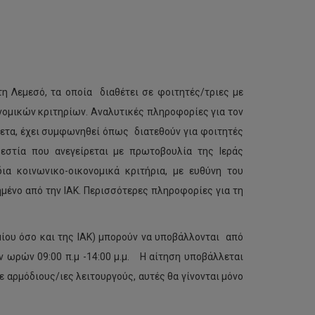
η Λεμεσό, τα οποία διαθέτει σε φοιτητές/τριες με
νομικών κριτηρίων. Αναλυτικές πληροφορίες για τον
θετα, έχει συμφωνηθεί όπως διατεθούν για φοιτητές
 εστία που ανεγείρεται με πρωτοβουλία της Ιεράς
ια κοινωνικο-οικονομικά κριτήρια, με ευθύνη του
τημένο από την ΙΑΚ. Περισσότερες πληροφορίες για τη
μίου όσο και της ΙΑΚ) μπορούν να υποβάλλονται από
 ωρών 09:00 π.μ -14:00 μ.μ. Η αίτηση υποβάλλεται
ε αρμόδιους/ιες λειτουργούς, αυτές θα γίνονται μόνο