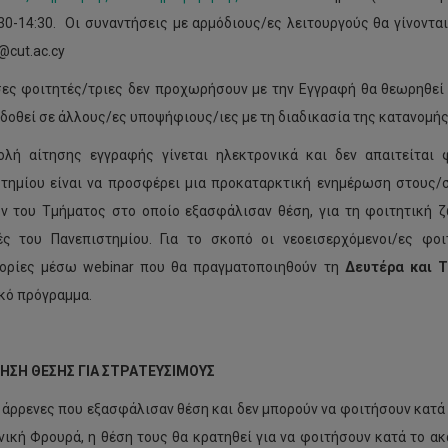
30-14:30.
Οι συναντήσεις με αρμόδιους/ες λειτουργούς θα γίνοντα
@cut.ac.cy
ες φοιτητές/τριες δεν προχωρήσουν με την Εγγραφή θα θεωρηθεί 
 δοθεί σε άλλους/ες υποψήφιους/ιες με τη διαδικασία της κατανομή
λή αίτησης εγγραφής γίνεται ηλεκτρονικά και δεν απαιτείται 
τημίου είναι να προσφέρει μια προκαταρκτική ενημέρωση στους/σ
 του Τμήματος στο οποίο εξασφάλισαν θέση, για τη φοιτητική ζω
ς του Πανεπιστημίου. Για το σκοπό οι νεοεισερχόμενοι/ες φοι
ορίες μέσω webinar που θα πραγματοποιηθούν τη
Δευτέρα και Τ
κό πρόγραμμα.
ΤΗΣΗ ΘΕΣΗΣ ΓΙΑ ΣΤΡΑΤΕΥΣΙΜΟΥΣ
ς άρρενες που εξασφάλισαν θέση και δεν μπορούν να φοιτήσουν κατά
νική Φρουρά, η θέση τους θα κρατηθεί για να φοιτήσουν κατά το ακ