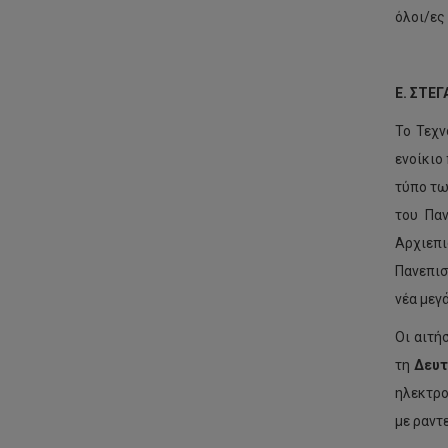
όλοι/ες
Ε. ΣΤΕ
Το Τεχν
ενοίκιο
τύπο τω
του Παν
Αρχιεπι
Πανεπισ
νέα μεγ
Οι αιτή
τη
Δευτ
ηλεκτρο
με ραντ