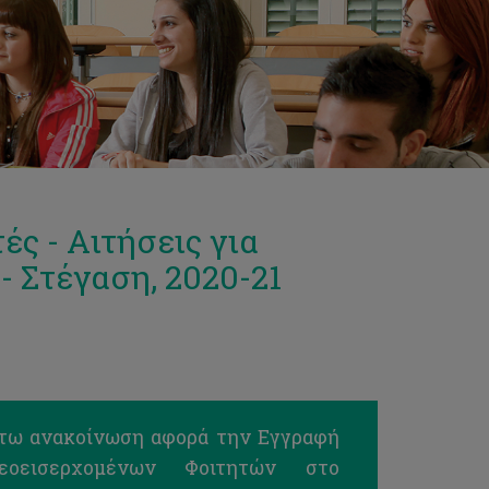
ές - Αιτήσεις για
- Στέγαση, 2020-21
άτω ανακοίνωση αφορά την Εγγραφή
οεισερχομένων Φοιτητών στο