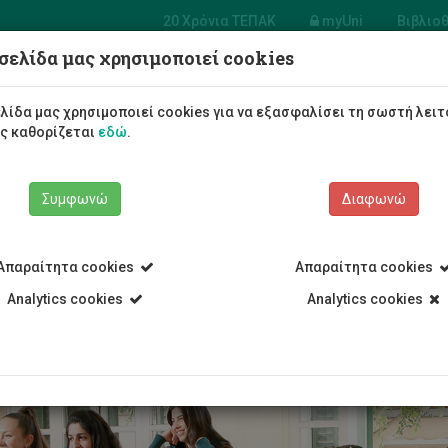
20 Χρόνια ΤΕΠΑΚ
myUni
Βιβλιο
σελίδα μας χρησιμοποιεί cookies
Φοιτητές/τριες
Σπουδές
λίδα μας χρησιμοποιεί cookies για να εξασφαλίσει τη σωστή λειτ
ως καθορίζεται
εδώ
.
Συμφωνώ
Διαφωνώ
Απαραίτητα cookies
Απαραίτητα cookies
α Πτυχίο
Οδηγίες για νέους/ες φοιτητ(ρι)ες
Οδηγίες για νέους
Analytics cookies
Analytics cookies