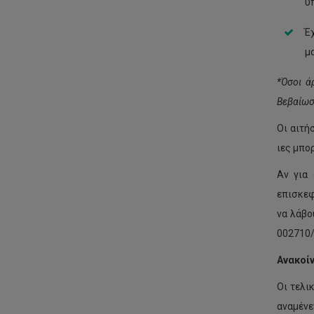
υ
Έχ
μ
*Όσοι ά
Βεβαίωσ
Οι αιτή
ιες μπο
Αν για 
επισκεφ
να λάβο
002710/
Ανακοί
Οι τελι
αναμένε