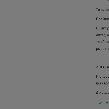
Τα αναλ
Προθεσ
Oι αιτή
αυτές, 
του Παν
με ραντ
Δ. ΚΑΤ
Η υποβο
ηλεκτρο
Δικαίωμ
Μ