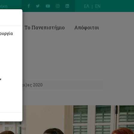
θήκη
ΕΛ
EN
Έρευνα
Το Πανεπιστήμιο
Απόφοιτοι
ουργία
/ες φοιτητ(ρι)ες 2020