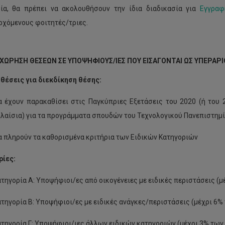
ία, θα πρέπει να ακολουθήσουν την ίδια διαδικασία για
Εγγραφ
ρχόμενους φοιτητές/τριες.
ΑΧΩΡΗΣΗ ΘΕΣΕΩΝ ΣΕ ΥΠΟΨΗΦΙΟΥΣ/ΙΕΣ ΠΟΥ ΕΙΣΑΓΟΝΤΑΙ ΩΣ ΥΠΕΡΑΡ
έσεις για διεκδίκηση θέσης:
α έχουν παρακαθίσει στις Παγκύπριες Εξετάσεις του 2020 (ή του
πλαίσια) για τα προγράμματα σπουδών του Τεχνολογικού Πανεπιστημί
α πληρούν τα καθορισμένα κριτήρια των Ειδικών Κατηγοριών
ίες:
τηγορία Α: Υποψήφιοι/ες από οικογένειες με ειδικές περιστάσεις (
τηγορία Β: Υποψήφιοι/ες με ειδικές ανάγκες/περιστάσεις (μέχρι 6
τηγορία Γ: Υποψήφιοι/ιες άλλων ειδικών κατηγοριών (μέχρι 3% των