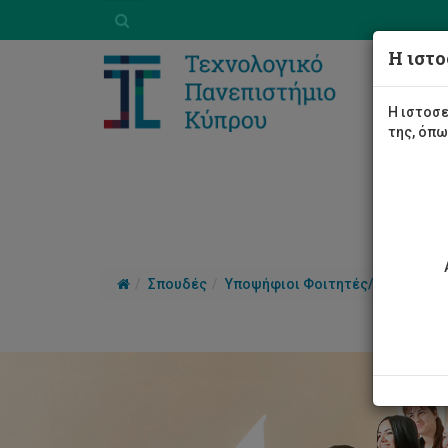
Η ιστο
Η ιστοσε
της, όπ
Σπουδές
Υποψήφιοι Φοιτητές/τριες
Γι