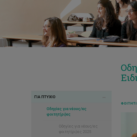
Οδη
Ειδ
ΓΙΑ ΠΤΥΧΙΟ
ΦΟΙΤΗΤΙ
Οδηγίες για νέους/ες
φοιτητ(ρι)ες
Οδηγίες για νέους/ες
φοιτητ(ρι)ες 2025