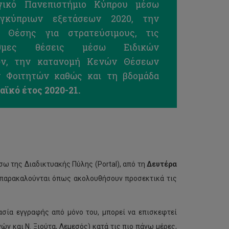
γικό Πανεπιστήμιο Κύπρου μέσω
γκύπριων εξετάσεων 2020, την
 Θέσης για στρατεύσιμους, τις
ιθμες θέσεις μέσω Ειδικών
ων, την κατανομή Κενών Θέσεων
ν Φοιτητών καθώς και τη βδομάδα
αϊκό έτος 2020-21.
ω της Διαδικτυακής Πύλης (Portal), από τη
Δευτέρα
ς παρακαλούνται όπως ακολουθήσουν προσεκτικά τις
.
ασία εγγραφής από μόνο του, μπορεί να επισκεφτεί
ν και Ν. Ξιούτα, Λεμεσός) κατά τις πιο πάνω μέρες,