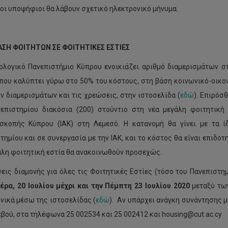
 οι υποψήφιοι θα λάβουν σχετικό ηλεκτρονικό μήνυμα.
ΓΑΣΗ ΦΟΙΤΗΤΩΝ ΣΕ ΦΟΙΤΗΤΙΚΕΣ ΕΣΤΙΕΣ
ολογικό Πανεπιστήμιο Κύπρου ενοικιάζει αριθμό διαμερισμάτων στ
 που καλύπτει γύρω στο 50% του κόστους, στη βάση κοινωνικό-οικο
ν διαμερισμάτων και τις χρεώσεις, στην ιστοσελίδα (
εδώ
). Επιρόσ
επιστημίου διακόσια (200) στούντιο στη νέα μεγάλη φοιτητική
σκοπής Κύπρου (ΙΑΚ) στη Λεμεσό. Η κατανομή θα γίνει με τα ίδ
τημίου και σε συνεργασία με την ΙΑΚ, και το κόστος θα είναι επιδο
άλη φοιτητική εστία θα ανακοινωθούν προσεχώς.
σεις διαμονής για όλες τις Φοιτητικές Εστίες (τόσο του Πανεπιστη
έρα, 20 Ιουλίου μέχρι και την Πέμπτη 23 Ιουλίου 2020
μεταξύ των
νικά μέσω της ιστοσελίδας (
εδώ
). Αν υπάρχει ανάγκη συνάντησης μ
εβού, στα τηλέφωνα 25 002534 και 25 002412 και housing@cut.ac.cy