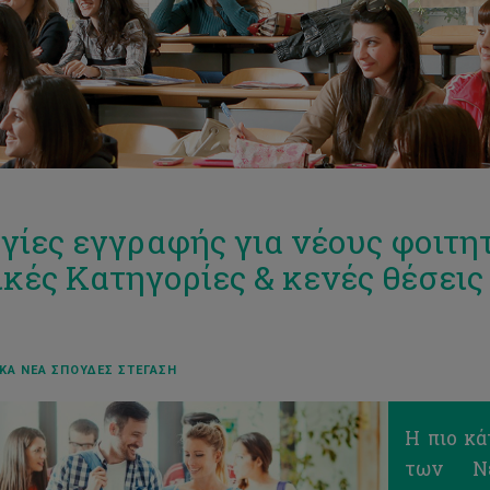
γίες εγγραφής για νέους φοιτητ
ικές Κατηγορίες & κενές θέσεις 
ΚΆ ΝΈΑ ΣΠΟΥΔΈΣ ΣΤΈΓΑΣΗ
Η πιο κ
των Νε