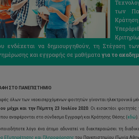
Τεχνολο
των Πα
Κράτηση
Υπεράρ
Κριτηρί
ου ενδέχεται να δημιουργηθούν, τη Στέγαση τω
νημέρωσης και εγγραφής σε μαθήματα
για το ακαδημ
ΡΑΦΗ ΣΤΟ ΠΑΝΕΠΙΣΤΗΜΙΟ
αφές όλων των νεοεισερχόμενων φοιτητών γίνονται ηλεκτρονικά μέσ
ίου μέχρι και την Πέμπτη
23 Ιουλίου 2020
. Οι εισακτέοι φοιτητέ
 που αναφέρονται στο σύνδεσμο Εγγραφή και Κράτησης Θέσης (
εδώ
)
οποιοδήποτε λόγο ένα άτομο αδυνατεί να διεκπεραιώσει τη διαδικ
ρο Εξυπηρέτησης και Πληροφόρησης
του Πανεπιστημίου (Γωνία Αθηνώ