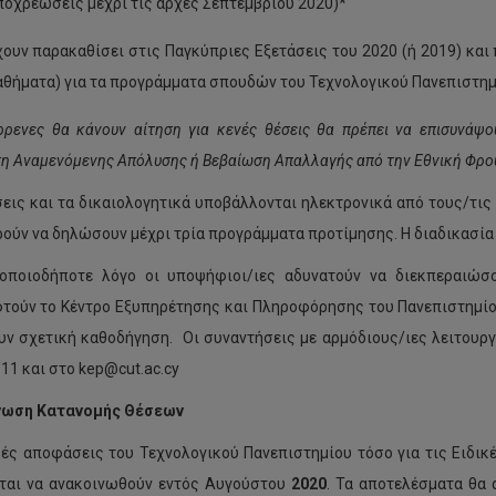
ποχρεώσεις μέχρι τις αρχές Σεπτεμβρίου 2020)*
ουν παρακαθίσει στις Παγκύπριες Εξετάσεις του 2020 (ή 2019) κα
αθήματα) για τα προγράμματα σπουδών του Τεχνολογικού Πανεπιστημί
ρρενες θα κάνουν αίτηση για κενές θέσεις θα πρέπει να επισυνάψ
η Αναμενόμενης Απόλυσης ή Βεβαίωση Απαλλαγής από την Εθνική Φρο
σεις και τα δικαιολογητικά υποβάλλονται ηλεκτρονικά από τους/τις
ρούν να δηλώσουν μέχρι τρία προγράμματα προτίμησης. Η διαδικασία
οποιοδήποτε λόγο οι υποψήφιοι/ιες αδυνατούν να διεκπεραιώσο
τούν το Κέντρο Εξυπηρέτησης και Πληροφόρησης του Πανεπιστημίου 
υν σχετική καθοδήγηση. Οι συναντήσεις με αρμόδιους/ιες λειτουργ
11 και στο kep@cut.ac.cy
νωση Κατανομής Θέσεων
κές αποφάσεις του Τεχνολογικού Πανεπιστημίου τόσο για τις Ειδικέ
ται να ανακοινωθούν εντός Αυγούστου
2020
. Τα αποτελέσματα θα 