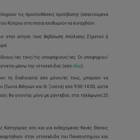
ι πληρούν τις προϋποθέσεις πρόσβασης (απαιτούμενα
ου Κύπρου στα οποία επιθυμούν να εισαχθούν.
ουν στην αίτηση τους Βεβαίωση Απόλυσης Στρατού ή
υρά.
 ίδιους/ιες τους/τις υποψήφιους/ιες. Οι υποψήφιοι/
 γίνεται μέσω της ιστοσελίδας (από
εδώ
).
υν τη διαδικασία από μόνοι/ες τους, μπορούν να
(Γωνία Αθηνών και Ν. Ξιούτα) από 9:00-14:00, ώστε
ούς θα γίνονται μόνο με ραντεβού, στα τηλέφωνα 25
ς Κατηγορίες όσο και για ενδεχόμενες Κενές Θέσεις
αναρτηθούν στην ιστοσελίδα του Πανεπιστημίου και