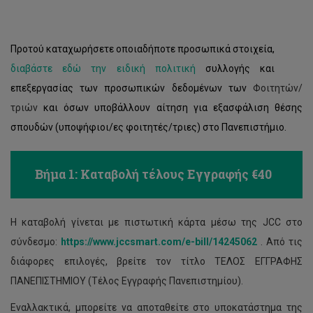
Επισκέπτες σύντομης διαμονής
Ασφάλεια Κτηρίων
Πρόγραμμα θερινής διαμονής
Γενική ασφάλιση ατυχημάτων
Προτού καταχωρήσετε οποιαδήποτε προσωπικά στοιχεία,
Επίδομα ενοικίου
Κέντρο Πρώτων Βοηθειών
διαβάστε εδώ την ειδική πολιτική
συλλογής και
επεξεργασίας των προσωπικών δεδομένων των
Φοιτητών/
τριών
και όσων υποβάλλουν αίτηση για εξασφάλιση θέσης
σπουδών (υποψήφιοι/ες φοιτητές/τριες) στο Πανεπιστήμιο.
Βήμα 1: Καταβολή τέλους Εγγραφής €40
Η καταβολή γίνεται
με πιστωτική κάρτα μέσω της JCC στο
σύνδεσμο:
https://www.jccsmart.com/e-bill/14245062
. Από τις
διάφορες επιλογές, βρείτε τον τίτλο ΤΕΛΟΣ ΕΓΓΡΑΦΗΣ
ΠΑΝΕΠΙΣΤΗΜΙΟΥ (Τέλος Εγγραφής Πανεπιστημίου).
Εναλλακτικά, μπορείτε να αποταθείτε στο υποκατάστημα της