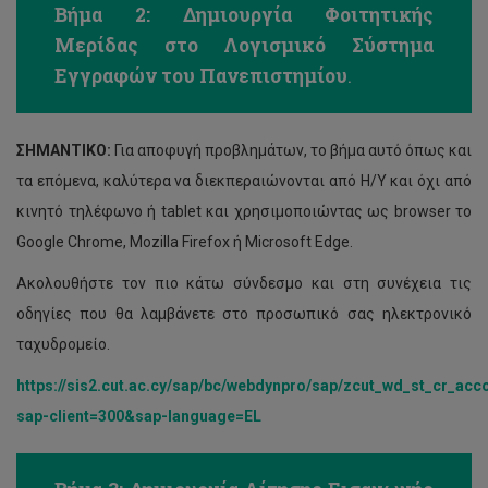
Βήμα 2: Δημιουργία Φοιτητικής
Μερίδας στο Λογισμικό Σύστημα
Εγγραφών του Πανεπιστημίου
.
ΣΗΜΑΝΤΙΚΟ:
Για αποφυγή προβλημάτων, το βήμα αυτό όπως και
τα επόμενα, καλύτερα να διεκπεραιώνονται από Η/Υ και όχι από
κινητό τηλέφωνο ή tablet και χρησιμοποιώντας ως browser το
Google Chrome, Mozilla Firefox ή Microsoft Edge.
Ακολουθήστε τον πιο κάτω σύνδεσμο και στη συνέχεια τις
οδηγίες που θα λαμβάνετε στο προσωπικό σας ηλεκτρονικό
ταχυδρομείο.
https://sis2.cut.ac.cy/sap/bc/webdynpro/sap/zcut_wd_st_cr_acc
sap-client=300&sap-language=EL