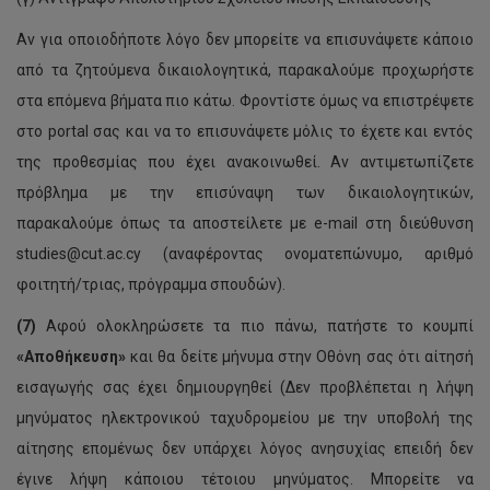
Αν για οποιοδήποτε λόγο δεν μπορείτε να επισυνάψετε κάποιο
από τα ζητούμενα δικαιολογητικά, παρακαλούμε προχωρήστε
στα επόμενα βήματα πιο κάτω. Φροντίστε όμως να επιστρέψετε
στο portal σας και να το επισυνάψετε μόλις το έχετε και εντός
της προθεσμίας που έχει ανακοινωθεί. Αν αντιμετωπίζετε
πρόβλημα με την επισύναψη των δικαιολογητικών,
παρακαλούμε όπως τα αποστείλετε με e-mail στη διεύθυνση
studies@cut.ac.cy (αναφέροντας ονοματεπώνυμο, αριθμό
φοιτητή/τριας, πρόγραμμα σπουδών).
(7)
Αφού ολοκληρώσετε τα πιο πάνω, πατήστε το κουμπί
«Αποθήκευση»
και θα δείτε μήνυμα στην Οθόνη σας ότι αίτησή
εισαγωγής σας έχει δημιουργηθεί (Δεν προβλέπεται η λήψη
μηνύματος ηλεκτρονικού ταχυδρομείου με την υποβολή της
αίτησης επομένως δεν υπάρχει λόγος ανησυχίας επειδή δεν
έγινε λήψη κάποιου τέτοιου μηνύματος. Μπορείτε να