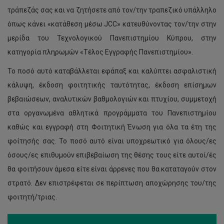
τράπεζάς σας και να ζητήσετε από τον/την τραπεζικό υπάλληλο
όπως κάνει «κατάθεση μέσω JCC» κατευθύνοντας τον/την στην
μερίδα του Τεχνολογικού Πανεπιστημίου Κύπρου, στην
κατηγορία πληρωμών «Τέλος Εγγραφής Πανεπιστημίου».
Το ποσό αυτό καταβάλλεται εφάπαξ και καλύπτει ασφαλιστική
κάλυψη, έκδοση φοιτητικής ταυτότητας, έκδοση επίσημων
βεβαιώσεων, αναλυτικών βαθμολογιών και πτυχίου, συμμετοχή
στα οργανωμένα αθλητικά προγράμματα του Πανεπιστημίου
καθώς και εγγραφή στη Φοιτητική Ένωση για όλα τα έτη της
φοίτησής σας. Το ποσό αυτό είναι υποχρεωτικό για όλους/ες
όσους/ες επιθυμούν επιβεβαίωση της θέσης τους είτε αυτοί/ές
θα φοιτήσουν άμεσα είτε είναι άρρενες που θα καταταγούν στον
στρατό. Δεν επιστρέφεται σε περίπτωση αποχώρησης του/της
φοιτητή/τριας.