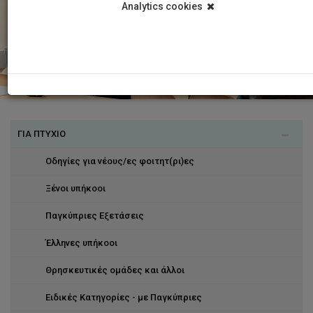
Analytics cookies
ΓΙΑ ΠΤΥΧΙΟ
Οδηγίες για νέους/ες φοιτητ(ρι)ες
Ξένοι υπήκοοι
Παγκύπριες Εξετάσεις
Έλληνες υπήκοοι
Θρησκευτικές ομάδες και άλλοι
Ειδικές Κατηγορίες - με Παγκύπριες