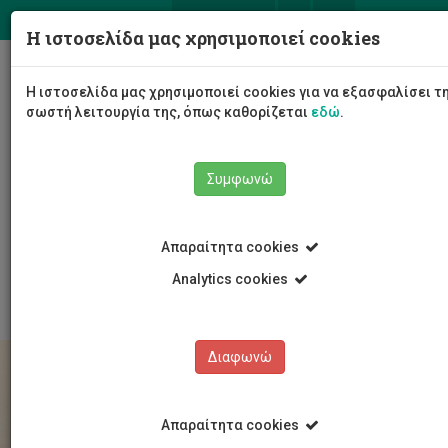
ΕΛ
EN
Η ιστοσελίδα μας χρησιμοποιεί cookies
Togg
Η ιστοσελίδα μας χρησιμοποιεί cookies για να εξασφαλίσει τ
navig
σωστή λειτουργία της, όπως καθορίζεται
εδώ
.
Συμφωνώ
Σπουδές
Υποψήφιοι Φοιτητές/τριες
Για Πτυχίο
Απαραίτητα cookies
Eγγραφή και κράτηση θέσης
Αρχική κατανομή Παγκύπριων Εξετάσεων
Analytics cookies
Διαφωνώ
Απαραίτητα cookies