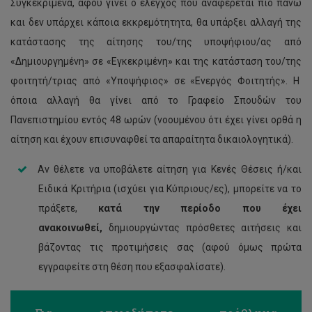
Συγκεκριμένα, αφού γίνει ο έλεγχος που αναφέρεται πιο πάνω
και δεν υπάρχει κάποια εκκρεμότητητα, θα υπάρξει αλλαγή της
κατάστασης της αίτησης του/της υποψήφιου/ας από
«Δημιουργημένη» σε «Εγκεκριμένη» και της κατάσταση του/της
φοιτητή/τριας από «Υποψήφιος» σε «Ενεργός Φοιτητής». Η
όποια αλλαγή θα γίνει από το Γραφείο Σπουδών του
Πανεπιστημίου εντός 48 ωρών (νοουμένου ότι έχει γίνει ορθά η
αίτηση και έχουν επισυναφθεί τα απαραίτητα δικαιολογητικά).
Αν θέλετε να υποβάλετε αίτηση για Κενές Θέσεις ή/και
Ειδικά Κριτήρια (ισχύει για Κύπριους/ες), μπορείτε να το
πράξετε,
κατά την περίοδο που έχει
ανακοινωθεί,
δημιουργώντας πρόσθετες αιτήσεις και
βάζοντας τις προτιμήσεις σας (αφού όμως πρώτα
εγγραφείτε στη θέση που εξασφαλίσατε).