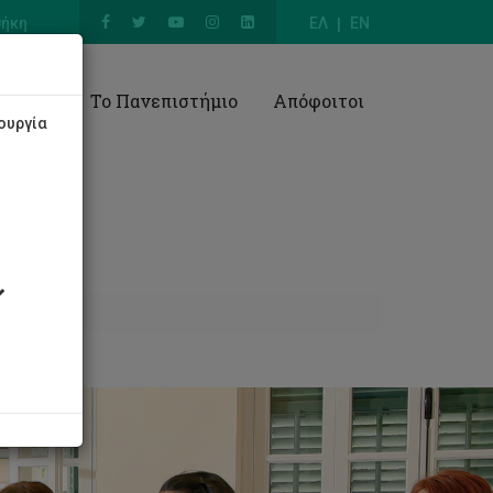
θήκη
ΕΛ
EN
Έρευνα
Το Πανεπιστήμιο
Απόφοιτοι
ουργία