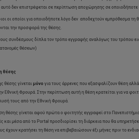
 αυτό δεν επιστρέφεται σε περίπτωση αποχώρησης σε οποιοδήποτε 
οι οι οποίοι για οποιοδήποτε λόγο δεν αποδεχτούν εμπρόθεσμα τη θ
νται την προσφορά της θέσης.
τους συνδέσμους δίπλα τον τρόπο εγγραφής αναλόγως του τρόπου ε
ατανομές θέσεων)
η θέσης
ς θέσης γίνεται
μόνο
για τους άρρενες που εξασφαλίζουν θέση αλλά
ην Εθνική Φρουρά. Στην περίπτωση αυτή η θέση κρατείται για να φοι
λυσή τους από την Εθνική Φρουρά.
ση θέσης γίνεται αφού πρώτα ο φοιτητής εγγραφεί στο Πανεπιστήμι
ς και μέσα από το Portal προσδιορίσει τη διάρκεια που θα υπηρετή
υς έχουν κρατήσει τη θέση να επιβεβαιώσουν έξι μήνες πριν το ενδι