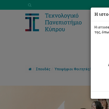
Η ιστο
Η ιστοσε
της, όπ
Σπουδές
Υποψήφιοι Φοιτητές/τριες
Γι