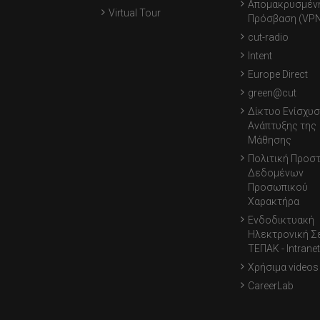
Απομακρυσμέν
Virtual Tour
Πρόσβαση (VPN
cut-radio
Intent
Europe Direct
green@cut
Δίκτυο Ενίσχυσ
Ανάπτυξης της
Μάθησης
Πολιτική Προσ
Δεδομένων
Προσωπικού
Χαρακτήρα
Ενδοδικτυακή
Ηλεκτρονική Σ
ΤΕΠΑΚ - Intranet
Χρήσιμα videos
CareerLab