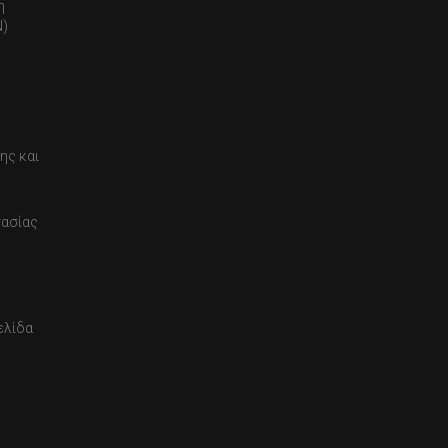
η
)
ης και
τασίας
ελίδα