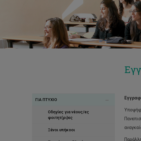
Εγγ
Εγγραφ
ΓΙΑ ΠΤΥΧΙΟ
Υποψήφι
Οδηγίες για νέους/ες
φοιτητ(ρι)ες
Πανεπισ
αναγκαί
Ξένοι υπήκοοι
Παράλλη