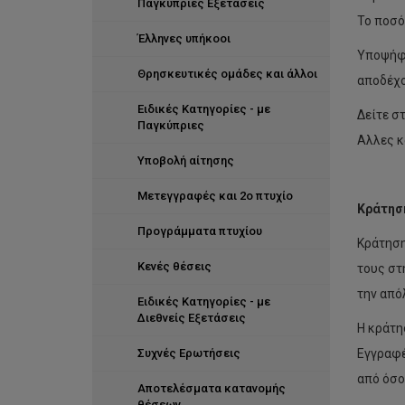
Παγκύπριες Εξετάσεις
Το ποσό
Έλληνες υπήκοοι
Υποψήφι
Θρησκευτικές ομάδες και άλλοι
αποδέχο
Ειδικές Κατηγορίες - με
Δείτε σ
Παγκύπριες
Αλλες κ
Υποβολή αίτησης
Μετεγγραφές και 2ο πτυχίο
Κράτησ
Προγράμματα πτυχίου
Κράτηση
Κενές θέσεις
τους στ
την από
Ειδικές Κατηγορίες - με
Διεθνείς Εξετάσεις
Η κράτη
Συχνές Ερωτήσεις
Εγγραφέ
από όσο
Αποτελέσματα κατανομής
θέσεων