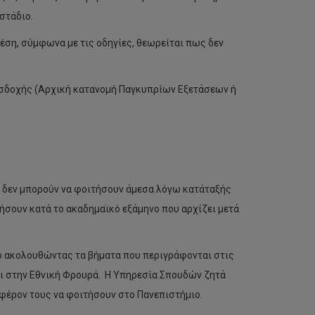
στάδιο.
έση, σύμφωνα με τις οδηγίες, θεωρείται πως δεν
ισδοχής (Αρχική κατανομή Παγκυπρίων Εξετάσεων ή
 δεν μπορούν να φοιτήσουν άμεσα λόγω κατάταξής
τήσουν κατά το ακαδημαϊκό εξάμηνο που αρχίζει μετά
ο ακολουθώντας τα βήματα που περιγράφονται στις
σει στην Εθνική Φρουρά. Η Υπηρεσία Σπουδών ζητά
αφέρον τους να φοιτήσουν στο Πανεπιστήμιο.