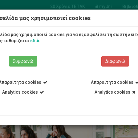
20 Χρόνια ΤΕΠΑΚ
myUni
Βιβλιο
σελίδα μας χρησιμοποιεί cookies
Φοιτητές/τριες
Σπουδές
λίδα μας χρησιμοποιεί cookies για να εξασφαλίσει τη σωστή λειτ
ως καθορίζεται
εδώ
.
Συμφωνώ
Διαφωνώ
Απαραίτητα cookies
Απαραίτητα cookies
α Πτυχίο
Eγγραφή και κράτηση θέσης
Analytics cookies
Analytics cookies