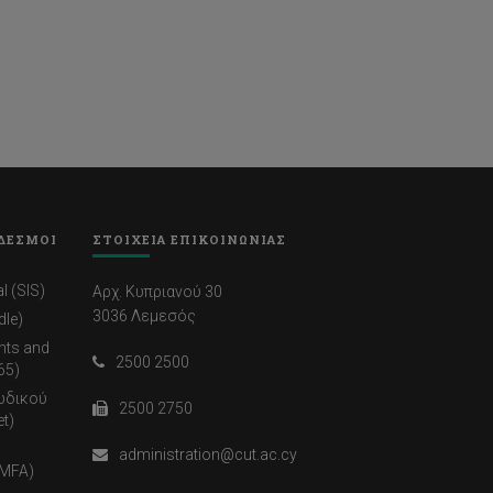
ΔΕΣΜΟΙ
ΣΤΟΙΧΕΙΑ ΕΠΙΚΟΙΝΩΝΙΑΣ
l (SIS)
Αρχ. Κυπριανού 30
3036 Λεμεσός
dle)
nts and
2500 2500
65)
ωδικού
2500 2750
t)
administration@cut.ac.cy
(MFA)