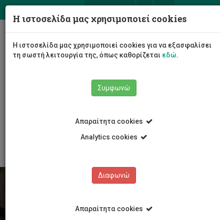
ΕΛ
EN
Η ιστοσελίδα μας χρησιμοποιεί cookies
Togg
Η ιστοσελίδα μας χρησιμοποιεί cookies για να εξασφαλίσει
navig
τη σωστή λειτουργία της, όπως καθορίζεται
εδώ
.
Συμφωνώ
Φοιτητές/τριες
Απαραίτητα cookies
Συμβουλευτική και Ανάπτυξη Φοιτητών/τριών
Φροντιστηριακή στήριξη
Analytics cookies
Διαφωνώ
Απαραίτητα cookies