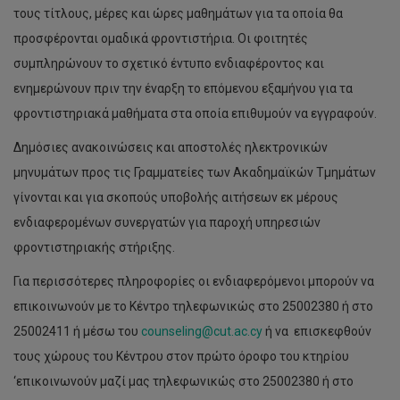
τους τίτλους, μέρες και ώρες μαθημάτων για τα οποία θα
προσφέρονται ομαδικά φροντιστήρια. Οι φοιτητές
συμπληρώνουν το σχετικό έντυπο ενδιαφέροντος και
ενημερώνουν πριν την έναρξη το επόμενου εξαμήνου για τα
φροντιστηριακά μαθήματα στα οποία επιθυμούν να εγγραφούν.
Δημόσιες ανακοινώσεις και αποστολές ηλεκτρονικών
μηνυμάτων προς τις Γραμματείες των Ακαδημαϊκών Τμημάτων
γίνονται και για σκοπούς υποβολής αιτήσεων εκ μέρους
ενδιαφερομένων συνεργατών για παροχή υπηρεσιών
φροντιστηριακής στήριξης.
Για περισσότερες πληροφορίες οι ενδιαφερόμενοι μπορούν να
επικοινωνούν με το Κέντρο τηλεφωνικώς στο 25002380 ή στο
25002411 ή μέσω του
counseling@cut.ac.cy
ή να επισκεφθούν
τους χώρους του Κέντρου στον πρώτο όροφο του κτηρίου
‘επικοινωνούν μαζί μας τηλεφωνικώς στο 25002380 ή στο