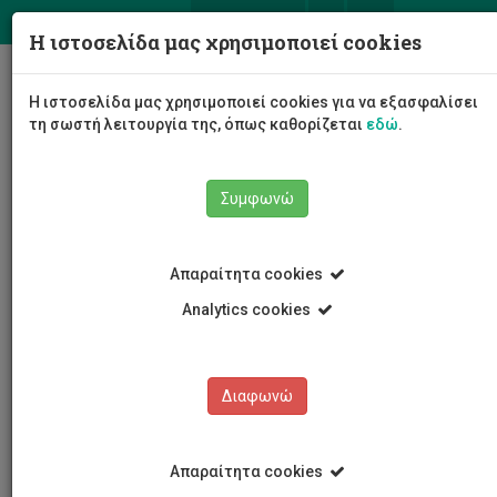
ΕΛ
EN
Η ιστοσελίδα μας χρησιμοποιεί cookies
Togg
Η ιστοσελίδα μας χρησιμοποιεί cookies για να εξασφαλίσει
navig
τη σωστή λειτουργία της, όπως καθορίζεται
εδώ
.
Συμφωνώ
Νέα και Ανακοινώσεις
Αρθρογραφία
Απαραίτητα cookies
Analytics cookies
Διαφωνώ
ΚΑΤΗΓΟΡΙΕΣ
Νέα και Ανακοινώσεις
Απαραίτητα cookies
Συνέδρια