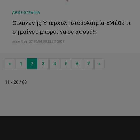
ΑΡΘΡΟΓΡΑΦΙΑ
Οικογενής Υπερχοληστερολαιμία: «Μάθε τι
σημαίνει, μπορεί να σε αφορά!»
Mon Sep 27 17:36:00 EEST 2021
Previous
Next
«
1
2
3
4
5
6
7
»
11 - 20 / 63