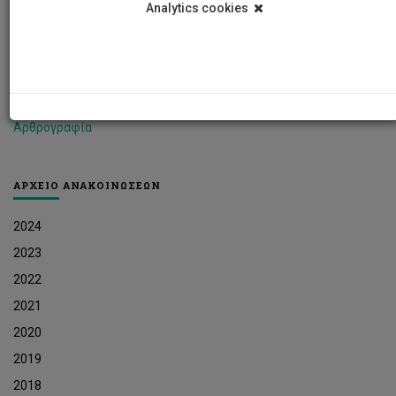
Analytics cookies
Φοιτητικά Νέα
Ερευνητικά Νέα
Ευκαιρίες Εργοδότησης
Δελτία Τύπου
Αρθρογραφία
ΑΡΧΕΙΟ ΑΝΑΚΟΙΝΩΣΕΩΝ
2024
2023
2022
2021
2020
2019
2018