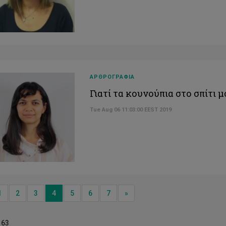
ΑΡΘΡΟΓΡΑΦΙΑ
Γιατί τα κουνούπια στο σπίτι μ
Tue Aug 06 11:03:00 EEST 2019
ious
Next
1
2
3
4
5
6
7
»
 63