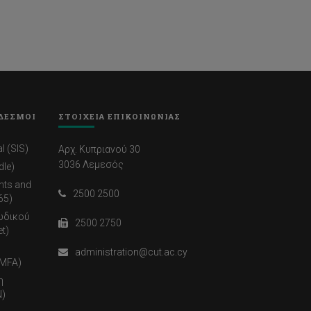
ΔΕΣΜΟΙ
ΣΤΟΙΧΕΙΑ ΕΠΙΚΟΙΝΩΝΙΑΣ
l (SIS)
Αρχ. Κυπριανού 30
3036 Λεμεσός
dle)
nts and
2500 2500
65)
ωδικού
2500 2750
t)
administration@cut.ac.cy
(MFA)
η
)