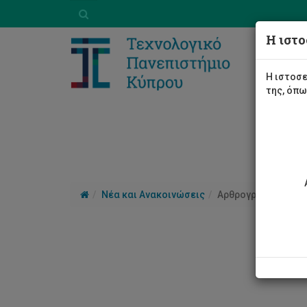
Η ιστο
Η ιστοσε
της, όπ
Νέα και Ανακοινώσεις
Αρθρογραφία
Αρθ