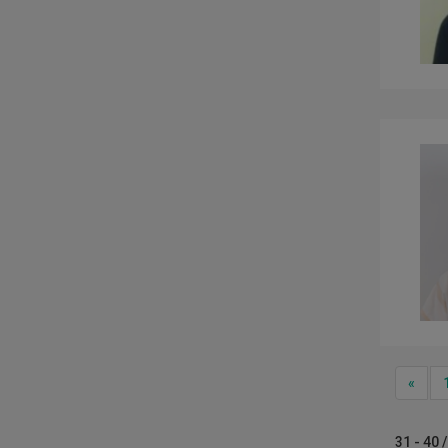
Prev
«
31 - 40 /