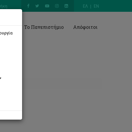
θήκη
ΕΛ
EN
Έρευνα
Το Πανεπιστήμιο
Απόφοιτοι
ουργία