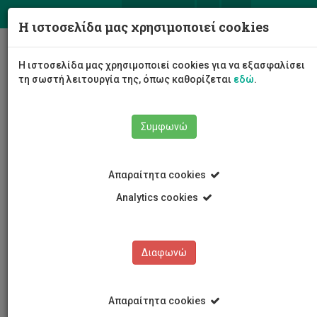
ΕΛ
EN
Η ιστοσελίδα μας χρησιμοποιεί cookies
Togg
Η ιστοσελίδα μας χρησιμοποιεί cookies για να εξασφαλίσει
navig
τη σωστή λειτουργία της, όπως καθορίζεται
εδώ
.
Συμφωνώ
Νέα και Ανακοινώσεις
Αρθρογραφία
Απαραίτητα cookies
Analytics cookies
Διαφωνώ
ΚΑΤΗΓΟΡΙΕΣ
Νέα και Ανακοινώσεις
Απαραίτητα cookies
Συνέδρια