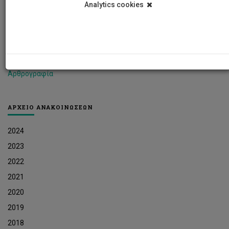
Analytics cookies
Φοιτητικά Νέα
Ερευνητικά Νέα
Ευκαιρίες Εργοδότησης
Δελτία Τύπου
Αρθρογραφία
ΑΡΧΕΙΟ ΑΝΑΚΟΙΝΩΣΕΩΝ
2024
2023
2022
2021
2020
2019
2018