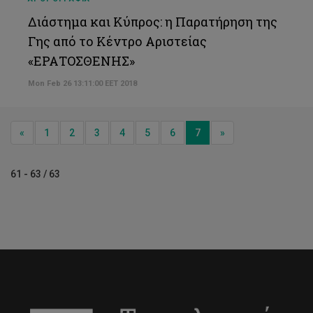
Διάστημα και Κύπρος: η Παρατήρηση της
Γης από το Κέντρο Αριστείας
«ΕΡΑΤΟΣΘΕΝΗΣ»
Mon Feb 26 13:11:00 EET 2018
Previous
Next
«
1
2
3
4
5
6
7
»
61 - 63 / 63