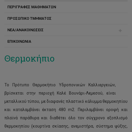
Εκπαιδευτικές επισκέψεις
ΠΕΡΙΓΡΑΦΕΣ ΜΑΘΗΜΑΤΩΝ
Υποτροφίες κινητικότητας
ΠΡΟΣΩΠΙΚΟ ΤΜΗΜΑΤΟΣ
Υποτροφίες
ΝΕΑ/ΑΝΑΚΟΙΝΩΣΕΙΣ
Δημήτρης Τσάλτας
ΕΠΙΚΟΙΝΩΝΙΑ
Ανδρέας Κατσιώτης
Συνέδρια/Ημερίδες
Βασίλης Φωτόπουλος
Ευκαιρίες Εργοδότησης
Θερμοκήπιο
Βλάσης Γούλας
Γεώργιος Α. Κούντιος
Το Πρότυπο Θερμοκήπιο Υδροπονικών Καλλιεργειών,
Γιώργος Γαδανάκης
βρίσκεται στην περιοχή Καλέ Βουνάρι-Λεμεσού, είναι
Γιώργος Μπότσαρης
μεταλλικού τύπου, με διαφανές πλαστικό κάλυμμα θερμοκηπίου
και καταλαμβάνει έκταση 480 m2. Περιλαμβάνει οροφή και
Δέσποινα Μιλτιάδου
πλαϊνά παράθυρα και διαθέτει όλο τον σύγχρονο εξοπλισμό
Ιάκωβος Παντελίδης
θερμοκηπίου (κουρτίνα σκίασης, ανεμιστήρα, σύστημα ψύξης,