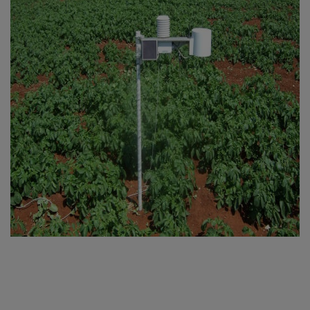
Χριστίνα Μάλου
Αντώνης Χρυσαργύρης
Αταλάντη Χρίστου
Πανίκος Χατζημιχαήλ