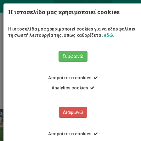
ΕΛ
EN
Η ιστοσελίδα μας χρησιμοποιεί cookies
Togg
Η ιστοσελίδα μας χρησιμοποιεί cookies για να εξασφαλίσει
navig
τη σωστή λειτουργία της, όπως καθορίζεται
εδώ
.
Σχολές
Συμφωνώ
Σχολή Γεωτεχνικών Επιστημών και Διαχείρισης
Περιβάλλοντος
Τμήμα Γεωπονικών Επιστημών, Βιοτεχνολογίας και
Απαραίτητα cookies
Επιστήμης Τροφίμων
Υποδομές Τμήματος
Θερμοκήπιο
Analytics cookies
Διαφωνώ
Απαραίτητα cookies