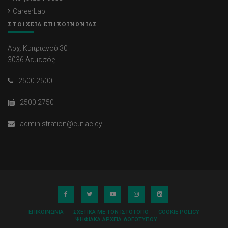
CareerLab
ΣΤΟΙΧΕΙΑ ΕΠΙΚΟΙΝΩΝΙΑΣ
Αρχ. Κυπριανού 30
3036 Λεμεσός
2500 2500
2500 2750
administration@cut.ac.cy
ΕΠΙΚΟΙΝΩΝΊΑ
ΣΧΕΤΙΚΆ ΜΕ ΤΟΝ ΙΣΤΌΤΟΠΟ
COOKIE POLICY
ΨΗΦΙΑΚΆ ΑΡΧΕΊΑ ΛΟΓΌΤΥΠΟΥ