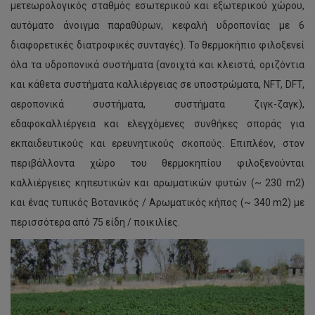
Λουκάς Κανέτης
μετεωρολογικός σταθμός εσωτερικού και εξωτερικού χώρου,
αυτόματο άνοιγμα παραθύρων, κεφαλή υδροπονίας με 6
Μαρία Ασπρή
διαφορετικές διατροφικές συνταγές). Το θερμοκήπιο φιλοξενεί
Μενέλαος Σταυρινίδης
όλα τα υδροπονικά συστήματα (ανοιχτά και κλειστά, οριζόντια
και κάθετα συστήματα καλλιέργειας σε υποστρώματα, NFT, DFT,
Μηνάς Μηνά
αεροπονικά συστήματα, συστήματα ζιγκ-ζαγκ),
Μιχαλάκης Χριστοφόρου
εδαφοκαλλιέργεια και ελεγχόμενες συνθήκες σποράς για
Νικόλαος Νικολουδάκης
εκπαιδευτικούς και ερευνητικούς σκοπούς. Επιπλέον, στον
περιβάλλοντα χώρο του θερμοκηπίου φιλοξενούνται
Νικόλαος Τζωρτζάκης
καλλιέργειες κηπευτικών και αρωματικών φυτών (~ 230 m2)
Ουράνιος Τζαμαλούκας
και ένας τυπικός Βοτανικός / Αρωματικός κήπος (~ 340 m2) με
περισσότερα από 75 είδη / ποικιλίες.
Φώτης Παπαδήμας
Χριστίνα Μητσιοπούλου
Χρυσούλα Δρούζα
Γιώργος Μαγγανάρης