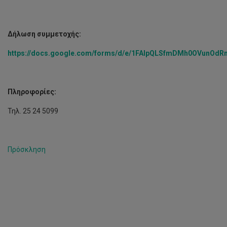
Δήλωση συμμετοχής:
https
://
docs
.
google
.
com
/
forms
/
d
/
e
/1
FAIpQLSfmDMh
0
OVunOdR
Πληροφορίες:
Τηλ. 25 24 5099
Πρόσκληση