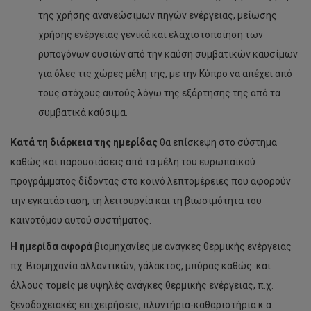
της χρήσης ανανεώσιμων πηγών ενέργειας, μείωσης
χρήσης ενέργειας γενικά και ελαχιστοποίηση των
ρυπογόνων ουσιών από την καύση συμβατικών καυσίμων
για όλες τις χώρες μέλη της, με την Κύπρο να απέχει από
τους στόχους αυτούς λόγω της εξάρτησης της από τα
συμβατικά καύσιμα.
Κατά τη διάρκεια της ημερίδας
θα επίσκεψη στο σύστημα
καθώς και παρουσιάσεις από τα μέλη του ευρωπαϊκού
προγράμματος δίδοντας στο κοινό λεπτομέρειες που αφορούν
την εγκατάσταση, τη λειτουργία και τη βιωσιμότητα του
καινοτόμου αυτού συστήματος.
Η ημερίδα αφορά
βιομηχανίες με ανάγκες θερμικής ενέργειας
πχ. Βιομηχανία αλλαντικών, γάλακτος, μπύρας καθώς και
άλλους τομείς με υψηλές ανάγκες θερμικής ενέργειας, π.χ.
ξενοδοχειακές επιχειρήσεις, πλυντήρια-καθαριστήρια κ.α.