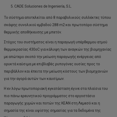
CADE Soluciones de Ingeniería, S.L.
Το σύστημα αποτελείται από 8 παραβολικούς συλλέκτες τύπου
σκάφης συνολικού εμβαδού 288 m2 και πρωτοπόρο σύστημα
θερμικής αποθήκευσης με μπετόν.
Στόχος του συστήματος είναι η παραγωγή υπέρθερμου ατμού
θερμοκρασίας 430οC για κάλυψη των αναγκών της βιομηχανίας
με απώτερο σκοπό την μείωση παραγωγής ενέργειας από
ορυκτά καύσιμα με επιβλαβές ρυπογόνες ουσίες προς το
περιβάλλον και έπειτα την μείωση κόστους των βιομηχανιών
για την αγορά αυτών των καυσίμων.
Η εν λόγω πρωτοποριακή εγκατάσταση έγινε στα πλαίσια του
πιο πάνω ερευνητικού προγράμματος στο εργοστάσιο
παραγωγής χυμών και ποτών της ΚΕΑΝ στη Λεμεσό και η
σημασία της είναι υψίστης σημασίας για τα δεδομένα της