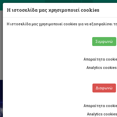
ΕΛ
EN
Η ιστοσελίδα μας χρησιμοποιεί cookies
Togg
Η ιστοσελίδα μας χρησιμοποιεί cookies για να εξασφαλίσει τ
navig
Συμφωνώ
Σχολές
Σχολή Μηχανικής και Τεχνολογίας
Τμήμα Μηχανολόγων Μηχανικών και Επιστήμης και
Μηχανικής Υλικών
Απαραίτητα cooki
Νέα και Ανακοινώσεις
Άρθρο
Analytics cookie
Διαφωνώ
Απαραίτητα cooki
Analytics cookie