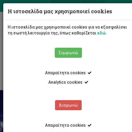
ΕΛ
EN
Η ιστοσελίδα μας χρησιμοποιεί cookies
Togg
Η ιστοσελίδα μας χρησιμοποιεί cookies για να εξασφαλίσει
navig
τη σωστή λειτουργία της, όπως καθορίζεται
εδώ
.
Σχολές
Σχολή Μηχανικής και Τεχνολογίας
Συμφωνώ
Τμήμα Μηχανολόγων Μηχανικών και Επιστήμης και
Μηχανικής Υλικών
Νέα και Ανακοινώσεις
Άρθρο
Απαραίτητα cookies
Analytics cookies
Διαφωνώ
Απαραίτητα cookies