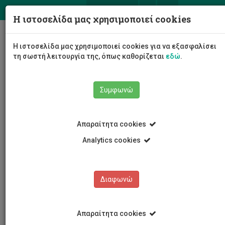
ΕΛ
EN
Η ιστοσελίδα μας χρησιμοποιεί cookies
Togg
Η ιστοσελίδα μας χρησιμοποιεί cookies για να εξασφαλίσει
navig
τη σωστή λειτουργία της, όπως καθορίζεται
εδώ
.
Σχολές
Σχολή Μηχανικής και Τεχνολογίας
Συμφωνώ
Απαραίτητα cookies
Analytics cookies
Διαφωνώ
Απαραίτητα cookies