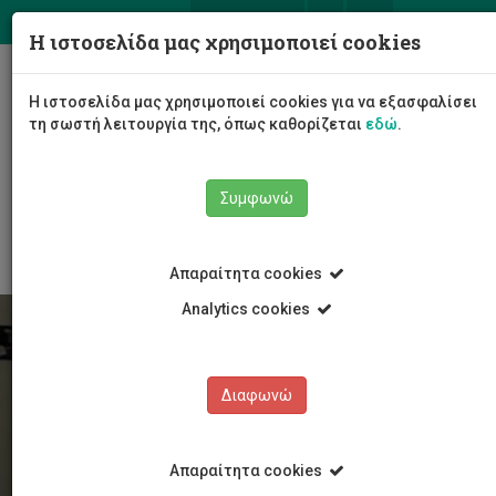
ΕΛ
EN
Η ιστοσελίδα μας χρησιμοποιεί cookies
Togg
Η ιστοσελίδα μας χρησιμοποιεί cookies για να εξασφαλίσει
navig
τη σωστή λειτουργία της, όπως καθορίζεται
εδώ
.
Σχολές
Σχολή Καλών και Εφαρμοσμένων Τεχνών
Συμφωνώ
Τμήμα Καλών Τεχνών
Ανακοινώσεις
Απαραίτητα cookies
Analytics cookies
Διαφωνώ
Απαραίτητα cookies