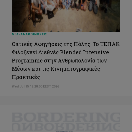
Εδουάρδος Γεωργίου
Παναγιώτης Δουκανάρης
Γιούλα Χατζηγεωργίου
ΝΕΑ-ΑΝΑΚΟΙΝΩΣΕΙΣ
Ευστράτιος Πανταζής
Οπτικές Αφηγήσεις της Πόλης: Το ΤΕΠΑΚ
Ραφαέλλα Κωνσταντίνου
Φιλοξενεί Διεθνές Blended Intensive
Κωνσταντίνος Αργιανάς
Programme στην Ανθρωπολογία των
Μέσων και τις Κινηματογραφικές
Γεώργιος Ε. Μάρκου
Πρακτικές
Μαρία Παπανικολάου
Wed Jul 15 12:28:00 EEST 2026
Χρίστος Ακορδαλίτης
Αλεξάνδρα Αθανασιάδου