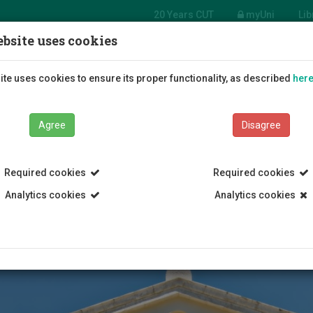
20 Years CUT
myUni
Lib
bsite uses cookies
Students
Education
R
te uses cookies to ensure its proper functionality, as described
her
Agree
Disagree
Required cookies
Required cookies
Analytics cookies
Analytics cookies
ετασχηματισμός και Ηλεκτρονική Διακυβέρνηση