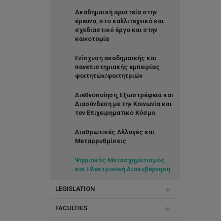
Objectives
Rector's Council
Ακαδημαϊκή αριστεία στην
έρευνα, στο καλλιτεχνικό και
σχεδιαστικό έργο και στην
Board
καινοτομία
Senate
Ενίσχυση ακαδημαϊκής και
πανεπιστημιακής εμπειρίας
Secretary and Registrar
φοιτητών/φοιτητριών
Internal Audit
Διεθνοποίηση, Εξωστρέφεια και
Διασύνδεση με την Κοινωνία και
Minutes
τον Επιχειρηματικό Κόσμο
Διαθρωτικές Αλλαγές και
Μεταρρυθμίσεις
Ψηφιακός Μετασχηματισμός
και Ηλεκτρονική Διακυβέρνηση
LEGISLATION
FACULTIES
Terms of Reference