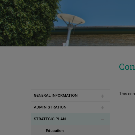
Con
This cont
GENERAL INFORMATION
ADMINISTRATION
Rector's Welcome Message
STRATEGIC PLAN
University Profile
Administrative Services
Vision, Mission and Values
Rectorate
Education