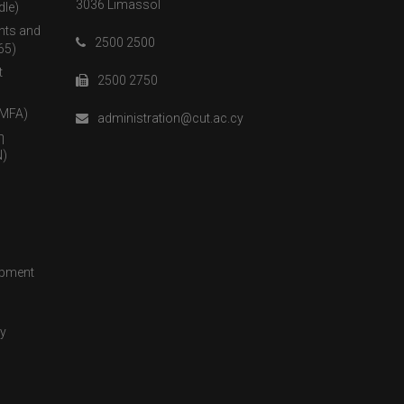
3036 Limassol
dle)
nts and
2500 2500
65)
t
2500 2750
(MFA)
administration@cut.ac.cy
η
)
opment
cy