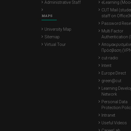
Administrative Staff
eLearning (Moo
CUT Mail (stude
MAPS
staff on Office3
Password Rese
University Map
Multi Factor
Sitemap
Authentication 
Virtual Tour
Απομακρυσμέν
Πρόσβαση (VPN
cut-radio
Intent
Europe Direct
green@cut
Learning Devel
Network
Personal Data
Protection Poli
Intranet
Useful Videos
CareerLab