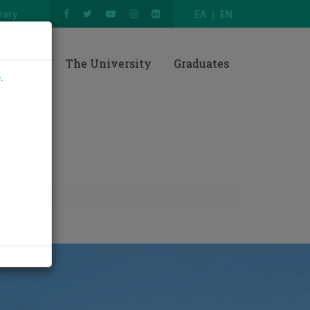
rary
ΕΛ
EN
esearch
The University
Graduates
e
.