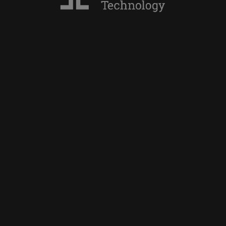
Technology
Υπεύθυνη Δήλωση
Staff Categories
Αποτελέσματα Γραπτών
Εξετάσεων/Μοριοδοτήσεων για
θέσεις Διοικητικού
Προσωπικού
Προκηρύξεις Θέσεων
Συντονιστικού Κέντρου EUt+