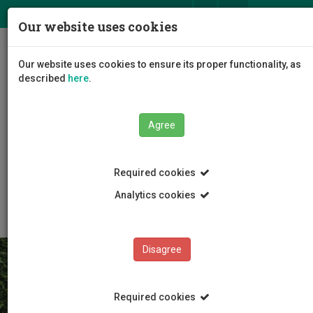
ΕΛ
EN
Our website uses cookies
Togg
Our website uses cookies to ensure its proper functionality, as
navig
described
here
.
Agree
The University
Legislation
Required cookies
Πολιτική Προστασίας Δεδομένων Προσωπικού
Χαρακτήρα
Analytics cookies
Disagree
Required cookies