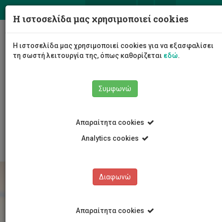
ΕΛ
EN
Η ιστοσελίδα μας χρησιμοποιεί cookies
Togg
Η ιστοσελίδα μας χρησιμοποιεί cookies για να εξασφαλίσει
navig
τη σωστή λειτουργία της, όπως καθορίζεται
εδώ
.
Το Πανεπιστήμιο
Διοίκηση
Συμφωνώ
Διοικητικές Υπηρεσίες
Υπηρεσία Ανθρώπινου Δυναμικού
Εργοδότηση
Αποτελέσματα Γραπτών Εξετάσεων/Μοριοδοτήσεων
Απαραίτητα cookies
για θέσεις Διοικητικού Προσωπικού
Analytics cookies
Διαφωνώ
Απαραίτητα cookies