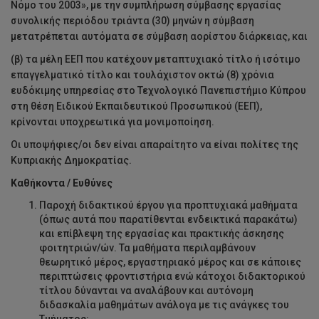
Νόμο του 2003», με την συμπλήρωση σύμβασης εργασίας
συνολικής περιόδου τριάντα (30) μηνών η σύμβαση
μετατρέπεται αυτόματα σε σύμβαση αορίστου διάρκειας, και
(β) τα μέλη ΕΕΠ που κατέχουν μεταπτυχιακό τίτλο ή ισότιμο
επαγγελματικό τίτλο και τουλάχιστον οκτώ (8) χρόνια
ευδόκιμης υπηρεσίας στο Τεχνολογικό Πανεπιστήμιο Κύπρου
στη θέση Ειδικού Εκπαιδευτικού Προσωπικού (ΕΕΠ),
κρίνονται υποχρεωτικά για μονιμοποίηση.
Οι υποψήφιες/οι δεν είναι απαραίτητο να είναι πολίτες της
Κυπριακής Δημοκρατίας.
Καθήκοντα / Ευθύνες
Παροχή διδακτικού έργου για προπτυχιακά μαθήματα
(όπως αυτά που παρατίθενται ενδεικτικά παρακάτω)
και επίβλεψη της εργασίας και πρακτικής άσκησης
φοιτητριών/ών. Τα μαθήματα περιλαμβάνουν
θεωρητικό μέρος, εργαστηριακό μέρος και σε κάποιες
περιπτώσεις φροντιστήρια ενώ κάτοχοι διδακτορικού
τίτλου δύνανται να αναλάβουν και αυτόνομη
διδασκαλία μαθημάτων ανάλογα με τις ανάγκες του