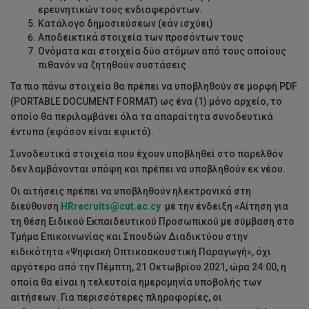
ερευνητικών τους ενδιαφερόντων.
Κατάλογο δημοσιεύσεων (εάν ισχύει)
Αποδεικτικά στοιχεία των προσόντων τους
Ονόματα και στοιχεία δύο ατόμων από τους οποίους
πιθανόν να ζητηθούν συστάσεις
Τα πιο πάνω στοιχεία θα πρέπει να υποβληθούν σε μορφή PDF
(PORTABLE DOCUMENT FORMAT) ως ένα (1) μόνο αρχείο, το
οποίο θα περιλαμβάνει όλα τα απαραίτητα συνοδευτικά
έντυπα (εφόσον είναι εφικτό).
Συνοδευτικά στοιχεία που έχουν υποβληθεί στο παρελθόν
δεν λαμβάνονται υπόψη και πρέπει να υποβληθούν εκ νέου.
Οι αιτήσεις πρέπει να υποβληθούν ηλεκτρονικά στη
διεύθυνση
HRrecruits@cut.ac.cy
με την ένδειξη «Αίτηση για
τη θέση Ειδικού Εκπαιδευτικού Προσωπικού με σύμβαση στο
Τμήμα Επικοινωνίας και Σπουδών Διαδικτύου στην
ειδικότητα «Ψηφιακή Οπτικοακουστική Παραγωγή», όχι
αργότερα από την Πέμπτη, 21 Οκτωβρίου 2021, ώρα 24:00, η
οποία θα είναι η τελευταία ημερομηνία υποβολής των
αιτήσεων. Για περισσότερες πληροφορίες, οι