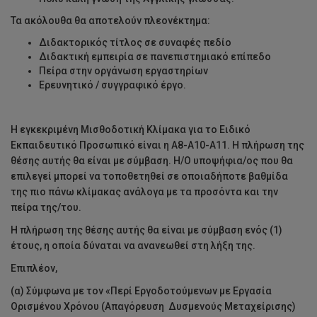
Τα ακόλουθα θα αποτελούν πλεονέκτημα:
Διδακτορικός τίτλος σε συναφές πεδίο
Διδακτική εμπειρία σε πανεπιστημιακό επίπεδο
Πείρα στην οργάνωση εργαστηρίων
Ερευνητικό / συγγραφικό έργο.
Η εγκεκριμένη Μισθοδοτική Κλίμακα για το Ειδικό
Εκπαιδευτικό Προσωπικό είναι η Α8-Α10-Α11. Η πλήρωση της
θέσης αυτής θα είναι με σύμβαση. Η/Ο υποψήφια/ος που θα
επιλεγεί μπορεί να τοποθετηθεί σε οποιαδήποτε βαθμίδα
της πιο πάνω κλίμακας ανάλογα με τα προσόντα και την
πείρα της/του.
Η πλήρωση της θέσης αυτής θα είναι με σύμβαση ενός (1)
έτους, η οποία δύναται να ανανεωθεί στη λήξη της.
Επιπλέον,
(α) Σύμφωνα με τον «Περί Εργοδοτούμενων με Εργασία
Ορισμένου Χρόνου (Απαγόρευση Δυσμενούς Μεταχείρισης)