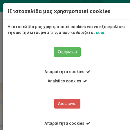
ΕΛ
EN
Η ιστοσελίδα μας χρησιμοποιεί cookies
Togg
Η ιστοσελίδα μας χρησιμοποιεί cookies για να εξασφαλίσει
navig
τη σωστή λειτουργία της, όπως καθορίζεται
εδώ
.
Το Πανεπιστήμιο
Διοίκηση
Συμφωνώ
Διοικητικές Υπηρεσίες
Υπηρεσία Ανθρώπινου Δυναμικού
Εργοδότηση
Απαραίτητα cookies
Analytics cookies
Διαφωνώ
Απαραίτητα cookies