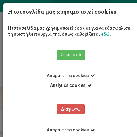
ΕΛ
EN
Η ιστοσελίδα μας χρησιμοποιεί cookies
Togg
Η ιστοσελίδα μας χρησιμοποιεί cookies για να εξασφαλίσει
navig
τη σωστή λειτουργία της, όπως καθορίζεται
εδώ
.
Το Πανεπιστήμιο
Διοίκηση
Συμφωνώ
Διοικητικές Υπηρεσίες
Υπηρεσία Ανθρώπινου Δυναμικού
Εργοδότηση
Απαραίτητα cookies
Analytics cookies
Διαφωνώ
Απαραίτητα cookies