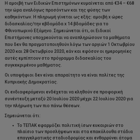
Η αμοιβή των Ειδικών Επιστημόνων κυμαίνεται από €34 – €68
την ώρα αναλόγως προσόντων και της φύσης των
καθηκόντων. Η πληρωμή γίνεται ως εξής: αμοιβή x ώρες
διδασκαλίας/την εβδομάδα x 14 βδομάδες για το
Φθινοπωρινό Εξάμηνο. Σημειώνεται ότι, οι Ειδικοί
Επιστήμονες υποχρεούνται να αναπληρώσουν τα μαθήματα
που δεν θα πραγματοποιηθούν λόγω των αργιών 1 Οκτωβρίου
2020 και 28 Οκτωβρίου 2020, εάν και εφόσον οι ημερομηνίες
αυτές εμπίπτουν στο πρόγραμμα διδασκαλίας του
συγκεκριμένου μαθήματος.
Οι υποψήφιοι δεν είναι απαραίτητο να είναι πολίτες της
Κυπριακής Δημοκρατίας.
Οι ενδιαφερόμενοι ενδέχεται να κληθούν σε προφορική
συνέντευξη μεταξύ 20 Ιουλίου 2020 μέχρι 22 Ιουλίου 2020 για
την πλήρωση των πιο πάνω θέσεων.
Σημειώνεται ότι:
Το ΤΕΠΑΚ εφαρμόζει πολιτική ίσων ευκαιριών στο
πλαίσιο των προσλήψεων και στα επακόλουθα στάδια
επαγγελματικής σταδιοδρομίας και ενθαρρύνει άτομα