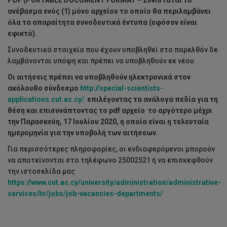
PDF
(
PORTABLE
DOCUMENT
FORMAT
–
Συνιστάται το
ανέβασμα ενός (1) μόνο αρχείου το οποίο θα περιλαμβάνει
όλα τα απαραίτητα συνοδευτικά έντυπα (εφόσον είναι
εφικτό).
Συνοδευτικά στοιχεία που έχουν υποβληθεί στο παρελθόν δε
λαμβάνονται υπόψη και πρέπει να υποβληθούν εκ νέου.
Οι αιτήσεις πρέπει να υποβληθούν ηλεκτρονικά στον
ακόλουθο σύνδεσμο
http://special-scientists-
applications.cut.ac.cy/
επιλέγοντας τα ανάλογα πεδία για τη
θέση και επισυνάπτοντας το
pdf
αρχείο
το αργότερο μέχρι
την
Παρασκεύη, 17 Ιουλίου 2020,
η οποία είναι η
τελευταία
ημερομηνία για την υποβολή των αιτήσεων.
Για περισσότερες πληροφορίες, οι ενδιαφερόμενοι μπορούν
να αποτείνονται στο τηλέφωνο 25002521 ή να επισκεφθούν
την ιστοσελίδα μας
https://www.cut.ac.cy/university/administration/administrative-
services/hr/jobs/job-vacancies-departments/