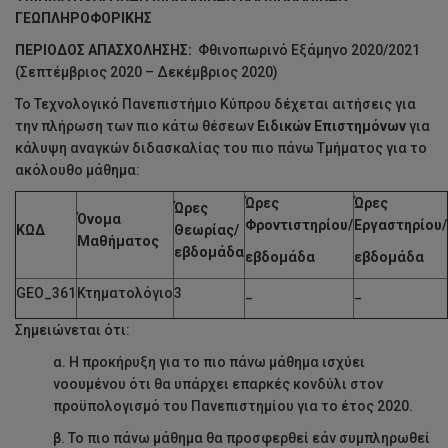
ΓΕΩΠΛΗΡΟΦΟΡΙΚΗΣ
ΠΕΡΙΟΔΟΣ ΑΠΑΣΧΟΛΗΣΗΣ:
Φθινοπωρινό Εξάμηνο 2020/2021
(Σεπτέμβριος 2020 – Δεκέμβριος 2020)
Το Τεχνολογικό Πανεπιστήμιο Κύπρου δέχεται αιτήσεις για
την πλήρωση των πιο κάτω θέσεων
Ειδικών Επιστημόνων
για
κάλυψη αναγκών διδασκαλίας του πιο πάνω Τμήματος για τo
ακόλουθο μάθημα:
Ώρες
Ώρες
Ώρες
Όνομα
Φροντιστηρίου/
Εργαστηρίου/
ΚΩΔ
Θεωρίας/
Μαθήματος
εβδομάδα
εβδομάδα
εβδομάδα
GEO_361
Κτηματολόγιο
3
_
_
Σημειώνεται ότι:
α. Η προκήρυξη για το πιο πάνω μάθημα ισχύει
νοουμένου ότι θα υπάρχει επαρκές κονδύλι στον
προϋπολογισμό του Πανεπιστημίου για το έτος 2020.
β. Το πιο πάνω μάθημα θα προσφερθεί εάν συμπληρωθεί