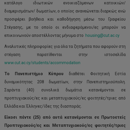
κατάλογο ιδιωτικών ενοικιαζόμενων κατοικιών/
διαμερισμάτων/ δωματίων, ο οποίος ανανεώνεται διαρκώς ενώ
προσφέρει βοήθεια και καθοδήγηση μέσω του Γραφείου
Στέγασης, με το οποίο οι ενδιαφερόμενοι/ες μπορούν να
επικοινωνούν αποστέλλοντας μήνυμα στο
housing@cut.ac.cy
Αναλυτικές πληροφορίες για όλα τα ζητήματα που αφορούν στη
στέγαση παρατίθενται στην ιστοσελίδα
www.cut.ac.cy/students/accommodation
Το Πανεπιστήμιο Κύπρου
διαθέτει Φοιτητική Εστία
δυναμικότητας 208 δωματίων, στην Πανεπιστημιούπολη.
Σαράντα (40) συνολικά δωμάτια κατανέμονται σε
προπτυχιακούς/ες και μεταπτυχιακούς/ες φοιτητές/τριες από
Ελλάδα και Έλληνες/ίδες της διασποράς.
Είκοσι πέντε (25) από αυτά κατανέμονται σε Πρωτοετείς
Προπτυχιακούς/ες και Μεταπτυχιακούς/ες φοιτητές/τριες