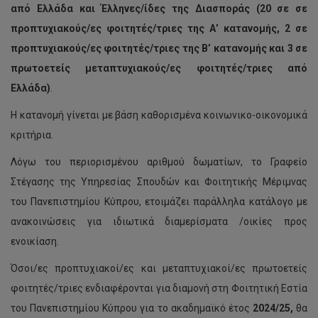
από Ελλάδα και Έλληνες/ίδες της Διασποράς (20 σε σε
προπτυχιακούς/ες φοιτητές/τριες της Α’ κατανομής, 2 σε
προπτυχιακούς/ες φοιτητές/τριες της Β’ κατανομής και 3 σε
πρωτοετείς μεταπτυχιακούς/ες φοιτητές/τριες από
Ελλάδα)
.
Η κατανομή γίνεται με βάση καθορισμένα κοινωνικο-οικονομικά
κριτήρια.
Λόγω του περιορισμένου αριθμού δωματίων, το Γραφείο
Στέγασης της Υπηρεσίας Σπουδών και Φοιτητικής Μέριμνας
του Πανεπιστημίου Κύπρου, ετοιμάζει παράλληλα κατάλογο με
ανακοινώσεις για ιδιωτικά διαμερίσματα /οικίες προς
ενοικίαση.
Όσοι/ες προπτυχιακοί/ες και μεταπτυχιακοί/ες πρωτοετείς
φοιτητές/τριες ενδιαφέρονται για διαμονή στη Φοιτητική Εστία
του Πανεπιστημίου Κύπρου για το ακαδημαϊκό έτος
2024
/25
,
θα