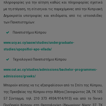
πληροφορίες για την αίτηση καθώς και πληροφορίες σχετικά
με τη στέγαση, τη σίτιση και τις παρεχόμενες από την Κυπριακή
Δημοκρατία υποτροφίες και επιδόματα, από τις ιστοσελίδες
των Πανεπιστημίων:
Πανεπιστήμιο Κύπρου
www.ucy.ac.cy/aasw/studies/undergraduate-
studies/upopsifioi-apo-ellada/
Τεχνολογικό Πανεπιστήμιο Κύπρου
www.cut.ac.cy/studies/admissions/bachelor-programmes-
admissions/greeks/
Μπορούν επίσης να τις εξασφαλίσουν από το Σπίτι της Κύπρου,
της Πρεσβείας της Κύπρου στην Αθήνα (Ξενοφώντος 2Α, ΤΚ 105
57 Σύνταγμα, τηλ. 210 373 4934/914/913) και από το Γενικό
Προξενείο Κύπρου στη Θεσσαλονίκη (Λεωφόρος Νίκης 37, ΤΚ