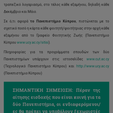
τραπεζικό λογαριασμό, στο τέλος κάθε εξαμήνου, δηλαδή κάθε
Δεκέμβριο και Μάιο.
Σε ό,τι αφορά
το Πανεπιστήμιο Κύπρου
, πιστώνεται με το
σχετικό ποσό η κάρτα κάθε φοιτητή/φοιτήτριας στην αρχή κάθε
εξαμήνου από το Γραφείο Φοιτητικής Ζωής (Πανεπιστήμιο
Κύπρου
www.ucy.ac.cy/sitisi
).
Πληροφορίες για τα προγράμματα σπουδών των δύο
Πανεπιστημίων υπάρχουν στις ιστοσελίδες
www.cut.ac.cy
(Τεχνολογικό Πανεπιστήμιο Κύπρου) και
http://www.ucy.ac.cy
(Πανεπιστήμιο Κύπρου)
ΣΗΜΑΝΤΙΚΗ ΣΗΜΕΙΩΣΗ: Πέραν της
αίτησης εισδοχής που είναι κοινή για τα
δύο Πανεπιστήμια, οι ενδιαφερόμενοι/
ες θα πρέπει να υποβάλουν ξεχωριστές