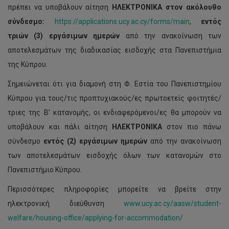
πρέπει να υποβάλουν αίτηση
ΗΛΕΚΤΡΟΝΙΚΑ
στον ακόλουθο
σύνδεσμο:
https://applications.ucy.ac.cy/forms/main
,
εντός
τριών (3) εργάσιμων ημερών
από την ανακοίνωση των
αποτελεσμάτων της διαδικασίας εισδοχής στα Πανεπιστήμια
της Κύπρου.
Σημειώνεται ότι για διαμονή στη Φ. Εστία του Πανεπιστημίου
Κύπρου για τους/τις προπτυχιακούς/ες πρωτοετείς φοιτητές/
τριες της B’ κατανομής, οι ενδιαφερόμενοι/ες θα μπορούν να
υποβάλουν και πάλι αίτηση
ΗΛΕΚΤΡΟΝΙΚΑ
στον πιο πάνω
σύνδεσμο
εντός (2) εργάσιμων ημερών
από την ανακοίνωση
των αποτελεσμάτων εισδοχής όλων των κατανομών στο
Πανεπιστήμιο Κύπρου.
Περισσότερες πληροφορίες μπορείτε να βρείτε στην
ηλεκτρονική διεύθυνση
www.ucy.ac.cy/aasw/student-
welfare/housing-office/applying-for-accommodation/