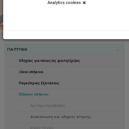
Analytics cookies
ΓΙΑ ΠΤΥΧΙΟ
Οδηγίες για νέους/ες φοιτητ(ρι)ες
Ξένοι υπήκοοι
Παγκύπριες Εξετάσεις
Έλληνες υπήκοοι
Κριτήρια πρόσβασης
Ανακοίνωση και οδηγίες αίτησης
Καλές Τέχνες