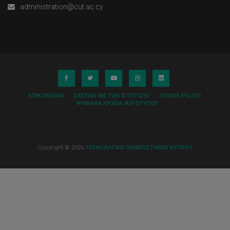
administration@cut.ac.cy
ΕΠΙΚΟΙΝΩΝΊΑ
ΣΧΕΤΙΚΆ ΜΕ ΤΟΝ ΙΣΤΌΤΟΠΟ
COOKIE POLICY
ΨΗΦΙΑΚΆ ΑΡΧΕΊΑ ΛΟΓΌΤΥΠΟΥ
Copyright © 2026
ΤΕΧΝΟΛΟΓΙΚΟ ΠΑΝΕΠΙΣΤΗΜΙΟ ΚΥΠΡΟΥ