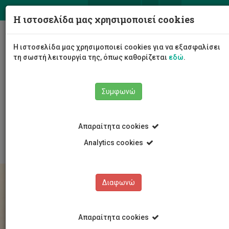
ΕΛ
EN
Η ιστοσελίδα μας χρησιμοποιεί cookies
Togg
Η ιστοσελίδα μας χρησιμοποιεί cookies για να εξασφαλίσει
navig
τη σωστή λειτουργία της, όπως καθορίζεται
εδώ
.
Συμφωνώ
Σπουδές
Υποψήφιοι Φοιτητές/τριες
Για Πτυχίο
Απαραίτητα cookies
Έλληνες υπήκοοι
Ανακοίνωση και οδηγίες αίτησης
Analytics cookies
Διαφωνώ
Απαραίτητα cookies