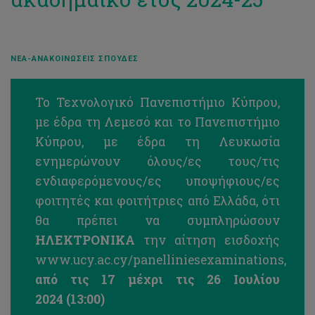
Επισκέπτες σύντομης διαμονής
Ασφάλεια Κτηρίων
Πρόγραμμα θερινής διαμονής
Γενική ασφάλιση ατυχημάτων
ΝΈΑ-ΑΝΑΚΟΙΝΏΣΕΙΣ ΣΠΟΥΔΈΣ
Επίδομα ενοικίου
Κέντρο Πρώτων Βοηθειών
Το Τεχνολογικό Πανεπιστήμιο Κύπρου,
με έδρα τη Λεμεσό και το Πανεπιστήμιο
Κύπρου, με έδρα τη Λευκωσία
ενημερώνουν όλους/ες τους/τις
ενδιαφερόμενους/ες υποψήφιους/ες
φοιτητές και φοιτήτριες από Ελλάδα, ότι
θα πρέπει να συμπληρώσουν
ΗΛΕΚΤΡΟΝΙΚΑ
την αίτηση εισδοχής
www.ucy.ac.cy/panelliniesexaminations
,
από τις 17 μέχρι τις 26 Ιουλίου
20
24
(13:00)