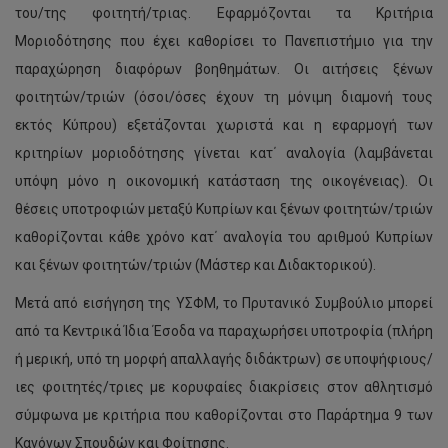
του/της φοιτητή/τριας. Εφαρμόζονται τα Κριτήρια
Μοριοδότησης που έχει καθορίσει το Πανεπιστήμιο για την
παραχώρηση διαφόρων βοηθημάτων. Οι αιτήσεις ξένων
φοιτητών/τριών (όσοι/όσες έχουν τη μόνιμη διαμονή τους
εκτός Κύπρου) εξετάζονται χωριστά και η εφαρμογή των
κριτηρίων μοριοδότησης γίνεται κατ΄ αναλογία (λαμβάνεται
υπόψη μόνο η οικονομική κατάσταση της οικογένειας). Οι
θέσεις υποτροφιών μεταξύ Κυπρίων και ξένων φοιτητών/τριών
καθορίζονται κάθε χρόνο κατ΄ αναλογία του αριθμού Κυπρίων
και ξένων φοιτητών/τριών (Μάστερ και Διδακτορικού).
Μετά από εισήγηση της ΥΣΦΜ, το Πρυτανικό Συμβούλιο μπορεί
από τα Κεντρικά Ίδια Έσοδα να παραχωρήσει υποτροφία (πλήρη
ή μερική, υπό τη μορφή απαλλαγής διδάκτρων) σε υποψήφιους/
ιες φοιτητές/τριες με κορυφαίες διακρίσεις στον αθλητισμό
σύμφωνα με κριτήρια που καθορίζονται στο Παράρτημα 9 των
Κανόνων Σπουδών και Φοίτησης.