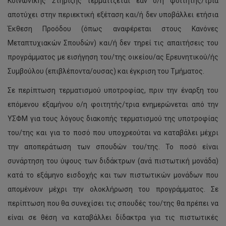
Κοινωνικής Στήριξης τερματίζεται εάν ο/η φοιτητής/τρια
αποτύχει στην περιεκτική εξέταση και/ή δεν υποβάλλει ετήσια
Έκθεση Προόδου (όπως αναφέρεται στους Κανόνες
Μεταπτυχιακών Σπουδών) και/ή δεν τηρεί τις απαιτήσεις του
προγράμματος με εισήγηση του/της οικείου/ας Ερευνητικού/ής
Συμβούλου (επιβλέποντα/ουσας) και έγκριση του Τμήματος.
Σε περίπτωση τερματισμού υποτροφίας, πριν την έναρξη του
επόμενου εξαμήνου ο/η φοιτητής/τρια ενημερώνεται από την
ΥΣΦΜ για τους λόγους διακοπής τερματισμού της υποτροφίας
του/της και για το ποσό που υποχρεούται να καταβάλει μέχρι
την αποπεράτωση των σπουδών του/της. Το ποσό είναι
συνάρτηση του ύψους των διδάκτρων (ανά πιστωτική μονάδα)
κατά το εξάμηνο εισδοχής και των πιστωτικών μονάδων που
απομένουν μέχρι την ολοκλήρωση του προγράμματος. Σε
περίπτωση που θα συνεχίσει τις σπουδές του/της θα πρέπει να
είναι σε θέση να καταβάλλει δίδακτρα για τις πιστωτικές