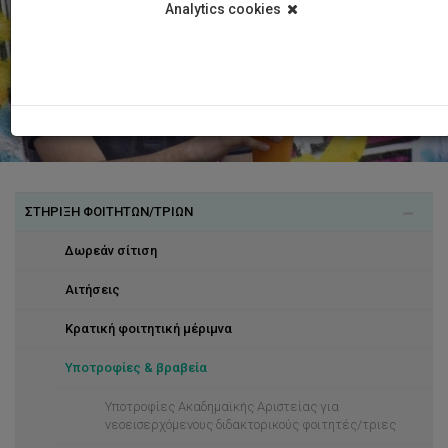
Analytics cookies
ΣΤΗΡΙΞΗ ΦΟΙΤΗΤΩΝ/ΤΡΙΩΝ
Δωρεάν σίτιση
Αιτήσεις
Κρατική φοιτητική μέριμνα
Υποτροφίες & βραβεία
Υποτροφίες Ακαδημαϊκής Αριστείας για
νεοεισερχόμενους διδακτορικούς φοιτητές/τριες