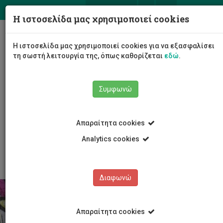
ΕΛ
EN
Η ιστοσελίδα μας χρησιμοποιεί cookies
Togg
Η ιστοσελίδα μας χρησιμοποιεί cookies για να εξασφαλίσει
navig
τη σωστή λειτουργία της, όπως καθορίζεται
εδώ
.
Συμφωνώ
Φοιτητές/τριες
Στήριξη φοιτητών/τριών
Απαραίτητα cookies
Υποτροφίες & βραβεία
Υποτροφίες κοινωνικής στήριξης για φοιτητές
Analytics cookies
μάστερ και διδακτορικού
Διαφωνώ
Απαραίτητα cookies