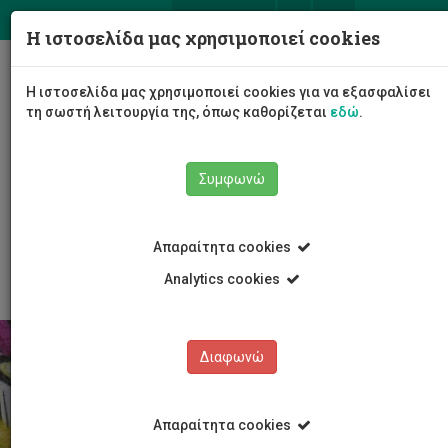
ΕΛ
EN
Η ιστοσελίδα μας χρησιμοποιεί cookies
Togg
Η ιστοσελίδα μας χρησιμοποιεί cookies για να εξασφαλίσει
navig
τη σωστή λειτουργία της, όπως καθορίζεται
εδώ
.
Συμφωνώ
Φοιτητές/τριες
Στήριξη φοιτητών/τριών
Απαραίτητα cookies
Επικοινωνία
Analytics cookies
Διαφωνώ
Απαραίτητα cookies