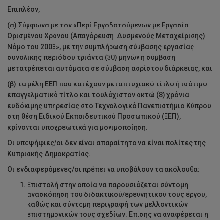
Επιπλέον,
(α) Σύμφωνα με τον «Περί Εργοδοτούμενων με Εργασία
Ορισμένου Χρόνου (Απαγόρευση Δυσμενούς Μεταχείρισης)
Νόμο του 2003», με την συμπλήρωση σύμβασης εργασίας
συνολικής περιόδου τριάντα (30) μηνών η σύμβαση
μετατρέπεται αυτόματα σε σύμβαση αορίστου διάρκειας, και
(β) τα μέλη ΕΕΠ που κατέχουν μεταπτυχιακό τίτλο ή ισότιμο
επαγγελματικό τίτλο και τουλάχιστον οκτώ (8) χρόνια
ευδόκιμης υπηρεσίας στο Τεχνολογικό Πανεπιστήμιο Κύπρου
στη θέση Ειδικού Εκπαιδευτικού Προσωπικού (ΕΕΠ),
κρίνονται υποχρεωτικά για μονιμοποίηση.
Οι υποψήφιες/οι δεν είναι απαραίτητο να είναι πολίτες της
Κυπριακής Δημοκρατίας.
Οι ενδιαφερόμενες/οι πρέπει να υποβάλουν τα ακόλουθα:
Επιστολή στην οποία να παρουσιάζεται σύντομη
ανασκόπηση του διδακτικού/ερευνητικού τους έργου,
καθώς και σύντομη περιγραφή των μελλοντικών
επιστημονικών τους σχεδίων. Επίσης να αναφέρεται η