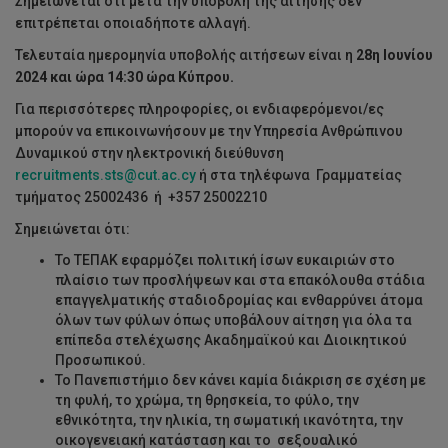
Σημειώνεται ότι μετά την υποβολή της αίτησης δεν
επιτρέπεται οποιαδήποτε αλλαγή.
Τελευταία ημερομηνία υποβολής αιτήσεων είναι η
28η Ιουνίου
2024 και ώρα 14:30 ώρα Κύπρου.
Για περισσότερες πληροφορίες, οι ενδιαφερόμενοι/ες
μπορούν να επικοινωνήσουν με την Υπηρεσία Ανθρώπινου
Δυναμικού στην ηλεκτρονική διεύθυνση
recruitments.sts@cut.ac.cy
ή στα τηλέφωνα Γραμματείας
τμήματος 25002436 ή +357 25002210
Σημειώνεται ότι:
Το ΤΕΠΑΚ εφαρμόζει πολιτική ίσων ευκαιριών στο
πλαίσιο των προσλήψεων και στα επακόλουθα στάδια
επαγγελματικής σταδιοδρομίας και ενθαρρύνει άτομα
όλων των φύλων όπως υποβάλουν αίτηση για όλα τα
επίπεδα στελέχωσης Ακαδημαϊκού και Διοικητικού
Προσωπικού.
Το Πανεπιστήμιο δεν κάνει καμία διάκριση σε σχέση με
τη φυλή, το χρώμα, τη θρησκεία, το φύλο, την
εθνικότητα, την ηλικία, τη σωματική ικανότητα, την
οικογενειακή κατάσταση και το σεξουαλικό