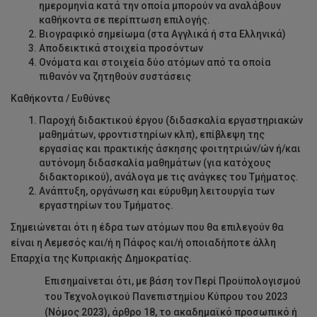
ημερομηνία κατά την οποία μπορούν να αναλάβουν
καθήκοντα σε περίπτωση επιλογής.
Βιογραφικό σημείωμα (στα Αγγλικά ή στα Ελληνικά)
Αποδεικτικά στοιχεία προσόντων
Ονόματα και στοιχεία δύο ατόμων από τα οποία
πιθανόν να ζητηθούν συστάσεις
Καθήκοντα / Ευθύνες
Παροχή διδακτικού έργου (διδασκαλία εργαστηριακών
μαθημάτων, φροντιστηρίων κλπ), επίβλεψη της
εργασίας και πρακτικής άσκησης φοιτητριών/ών ή/και
αυτόνομη διδασκαλία μαθημάτων (για κατόχους
διδακτορικού), ανάλογα με τις ανάγκες του Τμήματος.
Ανάπτυξη, οργάνωση και εύρυθμη λειτουργία των
εργαστηρίων του Τμήματος.
Σημειώνεται ότι η έδρα των ατόμων που θα επιλεγούν θα
είναι η Λεμεσός και/ή η Πάφος και/ή οποιαδήποτε άλλη
Επαρχία της Κυπριακής Δημοκρατίας.
Επισημαίνεται ότι, με βάση τον Περί Προϋπολογισμού
του Τεχνολογικού Πανεπιστημίου Κύπρου του 2023
(Νόμος 2023), άρθρο 18, το ακαδημαϊκό προσωπικό ή