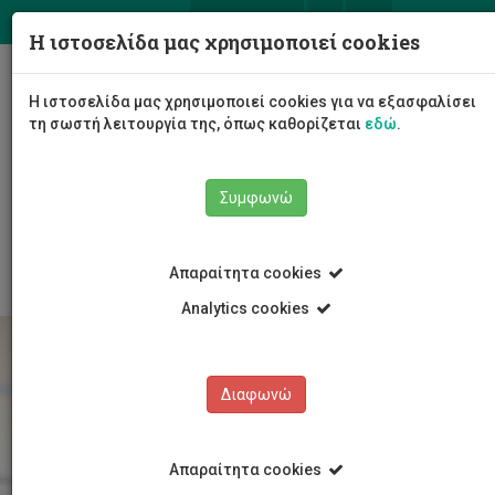
ΕΛ
EN
Η ιστοσελίδα μας χρησιμοποιεί cookies
Togg
Η ιστοσελίδα μας χρησιμοποιεί cookies για να εξασφαλίσει
navig
τη σωστή λειτουργία της, όπως καθορίζεται
εδώ
.
Το Πανεπιστήμιο
Διοίκηση
Συμφωνώ
Διοικητικές Υπηρεσίες
Υπηρεσία Ανθρώπινου Δυναμικού
Εργοδότηση
Απαραίτητα cookies
Analytics cookies
Διαφωνώ
Απαραίτητα cookies