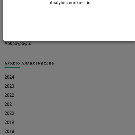
Analytics cookies
Φοιτητικά Νέα
Ερευνητικά Νέα
Ευκαιρίες Εργοδότησης
Δελτία Τύπου
Αρθρογραφία
ΑΡΧΕΙΟ ΑΝΑΚΟΙΝΩΣΕΩΝ
2024
2023
2022
2021
2020
2019
2018