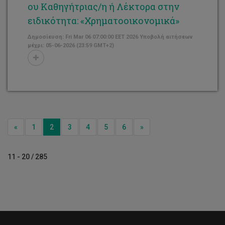
ου Καθηγήτριας/η ή Λέκτορα στην
ειδικότητα: «Χρηματοοικονομικά»
Δημοσίευση: Fri Mar 06 07:00:00 EET 2026 Υποβολή αιτήσεων
μέχρι: 05-06-2026 (23:59 GMT+2)
Previous
Next
«
1
2
3
4
5
6
»
11 - 20 / 285