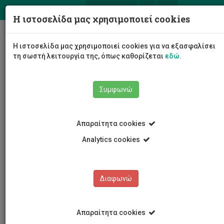
ΕΛ
EN
Η ιστοσελίδα μας χρησιμοποιεί cookies
Togg
Η ιστοσελίδα μας χρησιμοποιεί cookies για να εξασφαλίσει
navig
τη σωστή λειτουργία της, όπως καθορίζεται
εδώ
.
Συμφωνώ
Νέα και Ανακοινώσεις
Ευκαιρίες Εργοδότησης
Απαραίτητα cookies
Analytics cookies
Διαφωνώ
ΚΑΤΗΓΟΡΙΕΣ
Νέα και Ανακοινώσεις
Απαραίτητα cookies
Συνέδρια