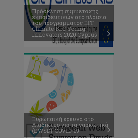
Διαδίκτυο
Πρόσκληση συμμετοχής
για
εκπαιδευτικών στο πλαίσιο
τα
του προγράμματος EIT
ναρκωτικά
Climate-KIC Young
(EWSD):
Innovators 2020 Cyprus
COVID-
19
Ενημερωτικό
Δελτίο:
Διασυνοριακή
Συνεργασία
για
Ευρωπαϊκή έρευνα στο
Εφαρμογή
Διαδίκτυο για τα ναρκωτικά
Θαλάσσιου
(EWSD): COVID-19
Χωροταξικού
Σχεδιασμού