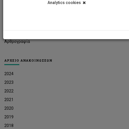
Analytics cookies
Φοιτητικά Νέα
Ερευνητικά Νέα
Ευκαιρίες Εργοδότησης
Δελτία Τύπου
Αρθρογραφία
ΑΡΧΕΙΟ ΑΝΑΚΟΙΝΩΣΕΩΝ
2024
2023
2022
2021
2020
2019
2018