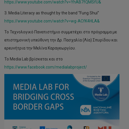
https://www.youtube.com/watch?v=YhAB7fQMSfU&
3. Media Literacy as thought by the band “Fung Shui”
https://www.youtube.com/watch?v=wg-ACfK4HLA&
Το Τεχνολογικό Πανεπιστήμιο συμμετέχει στο πρόγραμμα με
επιστημονική υπεύθυνη την Δρ. Πασχαλία (Λία) Σπυρίδου και
ερευνήτρια την Μελίνα Καραγεωργίου.
Το Media Lab βρίσκεται και στο
https://www.facebook.com/medialabproject/