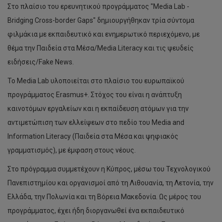
Στο πλαίσιο του ερευνητικού προγράμματος "Media Lab -
Βridging Cross-border Gaps" δημιουργήθηκαν τρία σύντομα
φιλμάκια με εκπαιδευτικό και ενημερωτικό περιεχόμενο, με
θέμα την Παιδεία στα Μέσα/Media Literacy και τις ψευδείς
ειδήσεις/Fake News.
Το Media Lab υλοποιείται στο πλαίσιο του ευρωπαϊκού
προγράμματος Erasmus+. Στόχος του είναι η ανάπτυξη
καινοτόμων εργαλείων και η εκπαίδευση ατόμων για την
αντιμετώπιση των ελλείψεων στο πεδίο του Media and
Information Literacy (Παιδεία στα Μέσα και ψηφιακός
γραμματισμός), με έμφαση στους νέους.
Στο πρόγραμμα συμμετέχουν η Κύπρος, μέσω του Τεχνολογικού
Πανεπιστημίου και οργανισμοί από τη Λιθουανία, τη Λετονία, την
Ελλάδα, την Πολωνία και τη Βόρεια Μακεδονία. Ως μέρος του
προγράμματος, έχει ήδη διοργανωθεί ένα εκπαιδευτικό