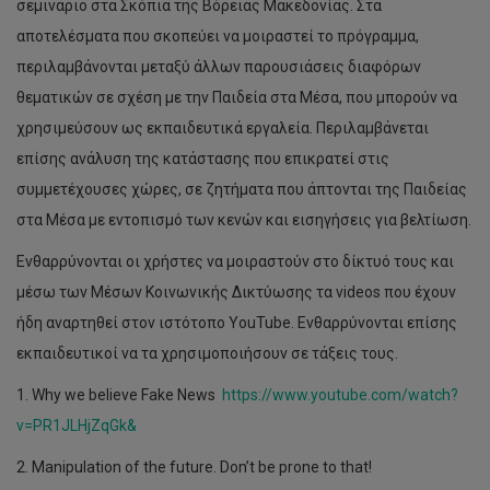
σεμινάριο στα Σκόπια της Βόρειας Μακεδονίας. Στα
αποτελέσματα που σκοπεύει να μοιραστεί το πρόγραμμα,
περιλαμβάνονται μεταξύ άλλων παρουσιάσεις διαφόρων
θεματικών σε σχέση με την Παιδεία στα Μέσα, που μπορούν να
χρησιμεύσουν ως εκπαιδευτικά εργαλεία. Περιλαμβάνεται
επίσης ανάλυση της κατάστασης που επικρατεί στις
συμμετέχουσες χώρες, σε ζητήματα που άπτονται της Παιδείας
στα Μέσα με εντοπισμό των κενών και εισηγήσεις για βελτίωση.
Ενθαρρύνονται οι χρήστες να μοιραστούν στο δίκτυό τους και
μέσω των Μέσων Κοινωνικής Δικτύωσης τα videos που έχουν
ήδη αναρτηθεί στον ιστότοπο YouTube. Ενθαρρύνονται επίσης
εκπαιδευτικοί να τα χρησιμοποιήσουν σε τάξεις τους.
1. Why we believe Fake News
https://www.youtube.com/watch?
v=PR1JLHjZqGk&
2. Manipulation of the future. Don’t be prone to that!