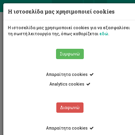
ΕΛ
EN
Η ιστοσελίδα μας χρησιμοποιεί cookies
Togg
Η ιστοσελίδα μας χρησιμοποιεί cookies για να εξασφαλίσει
navig
τη σωστή λειτουργία της, όπως καθορίζεται
εδώ
.
Συμφωνώ
Νέα και Ανακοινώσεις
Άρθρο
Απαραίτητα cookies
Analytics cookies
Διαφωνώ
ΚΑΤΗΓΟΡΙΕΣ
Νέα και Ανακοινώσεις
Απαραίτητα cookies
Συνέδρια