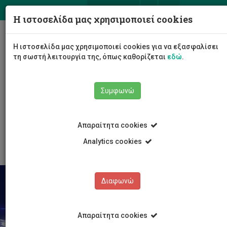
ΕΛ
EN
Η ιστοσελίδα μας χρησιμοποιεί cookies
Togg
Η ιστοσελίδα μας χρησιμοποιεί cookies για να εξασφαλίσει
navig
τη σωστή λειτουργία της, όπως καθορίζεται
εδώ
.
Σχολές
Σχολή Μηχανικής και Τεχνολογίας
Συμφωνώ
Τμήμα Μηχανολόγων Μηχανικών και Επιστήμης και
Μηχανικής Υλικών
Προγράμματα σπουδών
Απαραίτητα cookies
Μεταπτυχιακές Σπουδές - PhD
Analytics cookies
Διαφωνώ
Απαραίτητα cookies