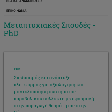
ΝΕΑ ΚΑΙ ΑΝΑΚΟΙΝΩΣΕΙΣ
Διδακτικό Προσωπικό
Ερευνητικές Μονάδες και Εργαστήρια
ΕΠΙΚΟΙΝΩΝΙΑ
Διδακτικό και Ερευνητικό Προσωπικό (Μέλη ΔΕΠ)
Χρηματοδοτούμενα Ερευνητικά Προγράμματα
Ερευνητικό Προσωπικό
Μεταπτυχιακές Σπουδές -
PhD
PHD
Σχεδιασμός και ανάπτυξη
πλατφόρμας για αξιολόγηση και
μοντελοποίηση συστήματος
παραβολικού συλλέκτη με εφαρμογή
στην παραγωγή θερμότητας στην