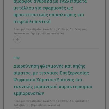
άμορφου άνθρακα με εγκλείσματα
μετάλλου για εφαρμογές ως
προστατευτικές επικαλύψεις και
στερεά λιπαντικά
Principal Investigator: Αναπλ/τής Καθ/τής Δρ. Γεώργιος
Κωνσταντινίδης ( positions available)
PHD
Διερεύνηση φλεγμονής και πήξης
αίματος, με τεχνικές Επεξεργασίας
Ψηφιακού Σήματος/Εικόνας και
τεχνικές μηχανικού χαρακτηρισμού
εμβιορευστών
Principal Investigator: Αναπλ/τής Καθ/τής Δρ. Ευστάθιος
Καλυβιώτης (0 positions available)