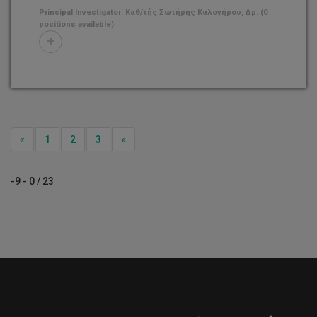
Principal Investigator: Καθ/τής Σωτήρης Καλογήρου, Δρ. (0
positions available)
Previous
Next
«
1
2
3
»
-9 - 0 / 23