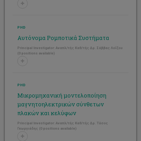
PHD
Αυτόνομα Ρομποτικά Συστήματα
Principal Investigator: Αναπλ/τής Καθ/τής Δρ. Σάββας Λοΐζου
(0 positions available)
PHD
Μικρομηχανική μοντελοποίηση
μαγνητοηλεκτρικών σύνθετων
πλακών και κελύφων
Principal Investigator: Αναπλ/τής Καθ/τής Δρ. Τάσος
Γεωργιάδης (0 positions available)