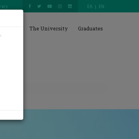
rary
ΕΛ
EN
esearch
The University
Graduates
e
.