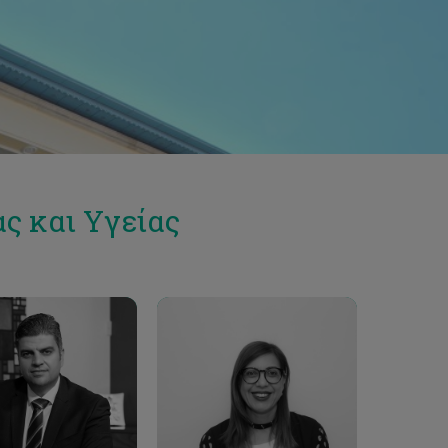
ς και Υγείας
Email
Email
.miltiadou@cut.ac.cy
elena.papa@cut.ac.cy
Phone
Phone