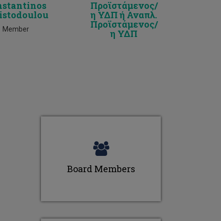
nstantinos
Προϊστάμενος/
istodoulou
η ΥΔΠ ή Αναπλ.
Προϊστάμενος/
Member
η ΥΔΠ
Board Members