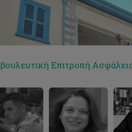
βουλευτική Επιτροπή Ασφάλεια
Email
Email
ros.taliotis@cut.ac.cy
despoina.miltiadou@cut.ac.cy
despoina
Phone
Phone