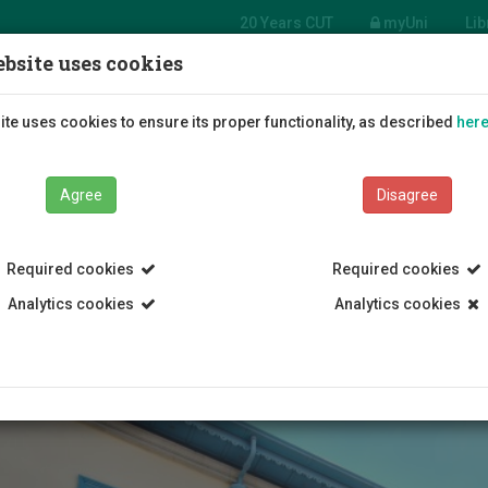
20 Years CUT
myUni
Lib
bsite uses cookies
Students
Education
R
te uses cookies to ensure its proper functionality, as described
her
Agree
Disagree
Required cookies
Required cookies
Analytics cookies
Analytics cookies
oard Committees
Επιτροπή Ασφάλειας και Υγείας