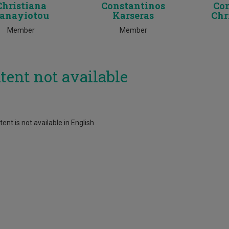
Christiana
Constantinos
Co
anayiotou
Karseras
Chr
Member
Member
tent not available
ent is not available in English