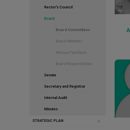
Objectives
Rector's Council
Board
A
Board Committees
Board Members
Μήνυμα Προέδρου
Board Responsibilities
Senate
c.pa
Secretary and Registrar
Internal Audit
Minutes
STRATEGIC PLAN