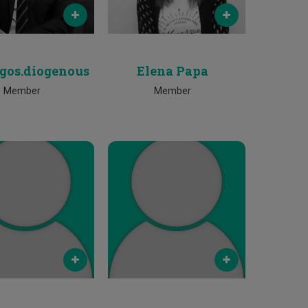
2500 2590
25002025
rgos.diogenous
Elena Papa
Member
Member
Email
Email
istodoulou@cut.ac.cy
costas.christodoulou@cut.ac.cy
Phone
Phone
2500 2525
2500 2525