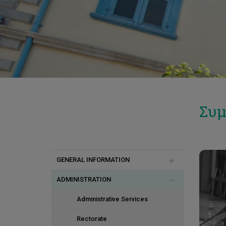
Συμ
GENERAL INFORMATION
ADMINISTRATION
Rector's Welcome Message
alexand
University Profile
Administrative Services
Vision, Mission and Values
Rectorate