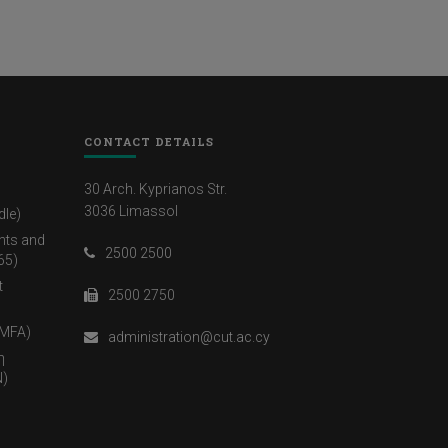
CONTACT DETAILS
30 Arch. Kyprianos Str.
3036 Limassol
dle)
nts and
2500 2500
65)
t
2500 2750
(MFA)
administration@cut.ac.cy
η
)