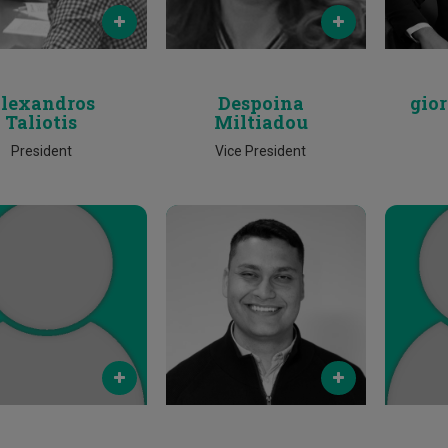
2500 2590
lexandros
Despoina
gio
Taliotis
Miltiadou
President
Vice President
Email
Email
nayiotou@cut.ac.cy
c.karseras@cut.ac.cy
costas.chr
Phone
Phone
25002025
25002025