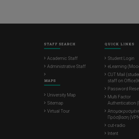
STAFF SEARCH
QUICK LINKS
Academic Staff
Student Login
Administrative Staff
eLearning (Moo
CUT Mail (stude
MAPS
staff on Office3
Password Rese
University Map
Multi Factor
Sitemap
Authentication 
Virtual Tour
Απομακρυσμέν
Πρόσβαση (VPN
cut-radio
Intent