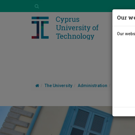
Our we
Our websi
The University
Administration
Board
B