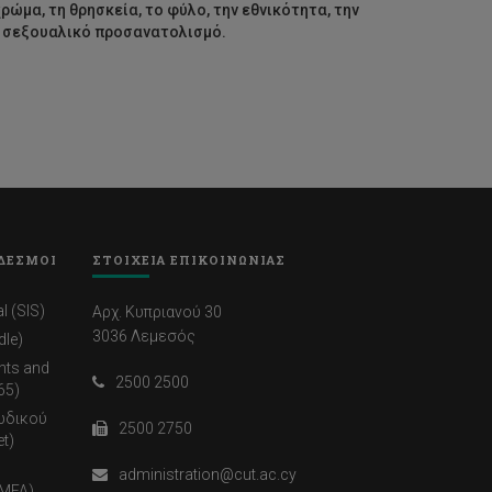
ρώμα, τη θρησκεία, το φύλο, την εθνικότητα, την
το σεξουαλικό προσανατολισμό.
ΔΕΣΜΟΙ
ΣΤΟΙΧΕΙΑ ΕΠΙΚΟΙΝΩΝΙΑΣ
l (SIS)
Αρχ. Κυπριανού 30
3036 Λεμεσός
dle)
nts and
2500 2500
65)
ωδικού
2500 2750
t)
administration@cut.ac.cy
(MFA)