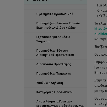
Για ό
Αξίες Προσωπικού
Εταιρική Κοινωνική Ευθύνη
Οργανογράμματα
δικαί
Ωφελήματα Προσωπικού
(ΚΥ.Σ.
Investors in People
Υγεία και Ευεξία
Προκηρύξεις Θέσεων Ειδικών
Τα ελάχ
Σύστηματα Διεύθυνσης
Διακρίσεις
Επιστημόνων Διδασκαλίας
https:/
Ανθρώπινου Δυναμικού
qualific
Εξετάσεις για Δημόσια
και την
Το προσωπικό σε αριθμούς
Υπηρεσία
Τονίζετα
Προκηρύξεις Θέσεων
Οι υποψ
Διοικητικού Προσωπικού
Σύμφωνα
Διαδικασία Πρόσληψης
Για την
Επιτροπ
Προκηρύξεις Τμημάτων
Στην πε
Υπεύθυνη Δήλωση
αποδεικ
με την 
Κατηγορίες Προσωπικού
Οι συνο
Αποτελέσματα Γραπτών
υπολογί
Εξετάσεων/Μοριοδοτήσεων για