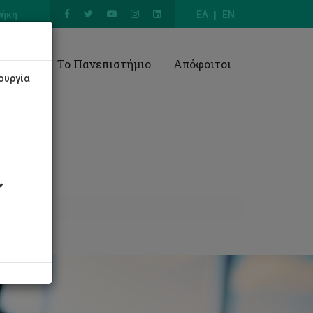
θήκη
ΕΛ
EN
Έρευνα
Το Πανεπιστήμιο
Απόφοιτοι
ουργία