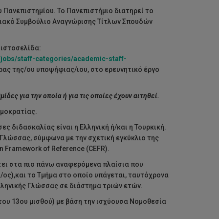
 Πανεπιστημίου. Το Πανεπιστήμιο διατηρεί το
ριακό Συμβούλιο Αναγνώρισης Τίτλων Σπουδών
 ιστοσελίδα:
r/jobs/staff-categories/academic-staff-
ρας της/ου υποψήφιας/ιου, στο ερευνητικό έργο
ίδες για την οποία ή για τις οποίες έχουν αιτηθεί.
ημοκρατίας.
ς διδασκαλίας είναι η Ελληνική ή/και η Τουρκική.
 Γλώσσας, σύμφωνα με την σχετική εγκύκλιο της
 Framework of Reference (CEFR).
τει στα πιο πάνω αναφερόμενα πλαίσια που
ος),και το Τμήμα στο οποίο υπάγεται, ταυτόχρονα
Ελληνικής Γλώσσας σε διάστημα τριών ετών.
του 13ου μισθού) με βάση την ισχύουσα Νομοθεσία