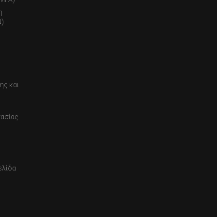
η
)
ης και
τασίας
ελίδα