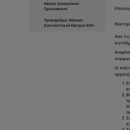
θέσεις Διοικητικού
Επίκουρ
Προσωπικού
Προκηρύξεις Θέσεων
Λέκτορ
Συντονιστικού Κέντρου EUt+
Από τις
εισοδήμ
Αναμένε
συμφων
Οι ενδ
αρχεία
Ε
κ
Β
π
Θ
π
Σ
σ
Τ