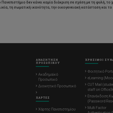
ο Πανεπιστήμιο δεν κάνει καμία διάκριση σε σχέση με τη φυλή, το χ
λικία, τη σωματική ικανότητα, την οικογενειακή κατάσταση και 
ΑΝΑΖΗΤΗΣΗ
ΧΡΗΣΙΜΟΙ ΣΥΝ
ΠΡΟΣΩΠΙΚΟΥ
Φοιτητικό Porta
Ακαδημαϊκό
eLearning (Moo
Προσωπικό
CUT Mail (stude
Διοικητικό Προσωπικό
staff on Office3
Επανέκδοση Κ
ΧΑΡΤΕΣ
(Password Rese
Multi Factor
Χάρτης Πανεπιστημίου
Authentication 