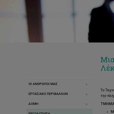
Μια
Λέκ
ΟΙ ΑΝΘΡΩΠΟΙ ΜΑΣ
Το Τεχν
ΕΡΓΑΣΙΑΚΟ ΠΕΡΙΒΑΛΛΟΝ
Γνωρίστε την ΥΑΔ
την πλή
ΔΟΜΗ
Γνωρίστε τους ανθρώπους μας
Ισότητα
ΤΜΗΜΑ 
Μ
ΕΡΓΟΔΟΤΗΣΗ
Επικοινωνία
Πανεπιστημιακή Κοινότητα
Διαδρομή Καριέρας