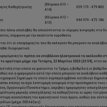
(Κλίμακα Α13 –
η/ος Καθηγήτρια/ης
€59.173 - €79.802
Α14)
(Κλίμακα Α12 –
ας
€44.974 - €73.186
Α13)
 πιο πάνω απολαβές θα αποκόπτονται οι νόμιμες εισφορές στα δ
ατος, σύμφωνα με την εκάστοτε νομοθεσία.
ται ότι οι υποψήφιες/οι που θα εκλεγούν θα μπορούν να αναλάβου
ηθεί διαφορετικά.
ιαφερόμενες/οι
πρέπει να υποβάλουν ηλεκτρονικά τα ακόλουθα σ
)
το αργότερο μέχρι την Τετάρτη, 22 Μαρτίου 2023 (23:59),
στον α
πιστολή στην οποία να φαίνονται το Τμήμα, η βαθμίδα ή οι βαθμίδε
αθώς και η ημερομηνία κατά την οποία μπορούν να αναλάβουν κα
ιογραφικό Σημείωμα το οποίο συμπεριλαμβάνει κατάλογο δημοσιε
ρέπει επίσης να έχει λεπτομερή αναφορά στην προϋπηρεσία τους
έση, Οργανισμός/Πανεπιστήμιο, ακριβείς ημερομηνίες απασχόλησης
ερίπτωση μερικής απασχόλησης να καθορίζονται οι ώρες τον μήνα
ύντομη ανασκόπηση του ερευνητικού τους έργου, καθώς και σύντ
χεδίων (μέχρι 500 λέξεις)
ρείς (3) αντιπροσωπευτικές δημοσιεύσεις του επιστημονικού τους 