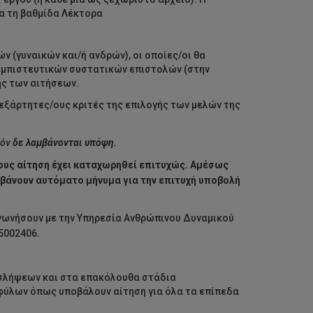
α τη βαθμίδα Λέκτορα
 (γυναικών και/ή ανδρών), οι οποίες/οι θα
 εμπιστευτικών συστατικών επιστολών (στην
ής των αιτήσεων.
νεξάρτητες/ους κριτές της επιλογής των μελών της
θόν
δε λαμβάνονται υπόψη.
τους αίτηση έχει καταχωρηθεί επιτυχώς. Αμέσως
μβάνουν αυτόματο μήνυμα για την επιτυχή υποβολή
ινωνήσουν με την Υπηρεσία Ανθρώπινου Δυναμικού
5002406.
οσλήψεων και στα επακόλουθα στάδια
φύλων όπως υποβάλουν αίτηση για όλα τα επίπεδα