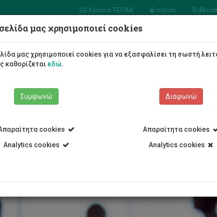
20 Χρόνια ΤΕΠΑΚ
myUni
Βιβλιο
σελίδα μας χρησιμοποιεί cookies
σία
ώπινου
Φοιτητές/τριες
Σπουδές
λίδα μας χρησιμοποιεί cookies για να εξασφαλίσει τη σωστή λειτ
ικού
ως καθορίζεται
εδώ
.
Συμφωνώ
Διαφωνώ
Απαραίτητα cookies
Απαραίτητα cookies
 Υπηρεσίες
Υπηρεσία Ανθρώπινου Δυναμικού
Εργοδότηση
Analytics cookies
Analytics cookies