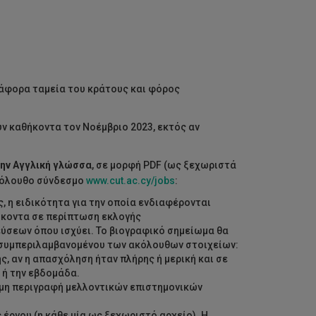
ιάφορα ταμεία του κράτους και φόρος
ν καθήκοντα τον Νοέμβριο 2023, εκτός αν
την Αγγλική γλώσσα
, σε μορφή PDF (ως ξεχωριστά
κόλουθο σύνδεσμο
www.cut.ac.cy/jobs
:
ς, η ειδικότητα για την οποία ενδιαφέρονται
θήκοντα σε περίπτωση εκλογής
ύσεων όπου ισχύει. Το βιογραφικό σημείωμα θα
 συμπεριλαμβανομένου των ακόλουθων στοιχείων:
, αν η απασχόληση ήταν πλήρης ή μερική και σε
 ή την εβδομάδα.
ομη περιγραφή μελλοντικών επιστημονικών
έργου (η κάθε μία ως ξεχωριστό αρχείο). Η