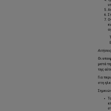
υ
Α
Σ
Ο
ε
α
Αιτήσεις
Οι υποψ
μετά τη
της αίτ
Για περ
στη ηλε
Σημειών
Τ
ε
σ