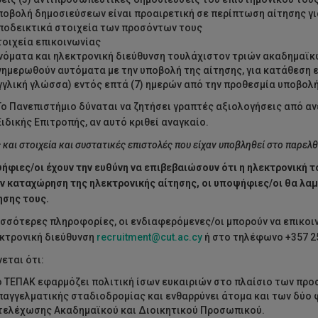
ποβολή δημοσιεύσεων είναι προαιρετική σε περίπτωση αίτησης γι
ποδεικτικά στοιχεία των προσόντων τους
τοιχεία επικοινωνίας
νόματα και ηλεκτρονική διεύθυνση τουλάχιστον τριών ακαδημαϊκών
νημερωθούν αυτόματα με την υποβολή της αίτησης, για κατάθεση
γγλική γλώσσα) εντός επτά (7) ημερών από την προθεσμία υποβολ
Το Πανεπιστήμιο δύναται να ζητήσει γραπτές αξιολογήσεις από α
Ειδικής Επιτροπής, αν αυτό κριθεί αναγκαίο.
 και στοιχεία και συστατικές επιστολές που είχαν υποβληθεί στο παρελ
ήφιες/οι έχουν την ευθύνη να επιβεβαιώσουν ότι η ηλεκτρονική 
ν καταχώρηση της ηλεκτρονικής αίτησης, οι υποψήφιες/οι θα λα
ησης τους.
ισσότερες πληροφορίες, οι ενδιαφερόμενες/οι μπορούν να επικο
κτρονική διεύθυνση
recruitment@cut.ac.cy
ή στο τηλέφωνο +357 2
εται ότι:
ο ΤΕΠΑΚ εφαρμόζει πολιτική ίσων ευκαιριών στο πλαίσιο των πρ
παγγελματικής σταδιοδρομίας και ενθαρρύνει άτομα και των δύο 
τελέχωσης Ακαδημαϊκού και Διοικητικού Προσωπικού.