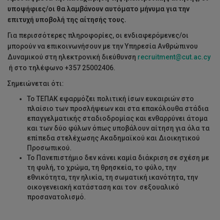
υποψήφιες/οι θα λαμβάνουν αυτόματο μήνυμα για την
επιτυχή υποβολή της αίτησής τους.
Για περισσότερες πληροφορίες, οι ενδιαφερόμενες/οι
μπορούν να επικοινωνήσουν με την Υπηρεσία Ανθρώπινου
Δυναμικού στη ηλεκτρονική διεύθυνση
recruitment@cut.ac.cy
ή στο τηλέφωνο +357 25002406.
Σημειώνεται ότι:
Το ΤΕΠΑΚ εφαρμόζει πολιτική ίσων ευκαιριών στο
πλαίσιο των προσλήψεων και στα επακόλουθα στάδια
επαγγελματικής σταδιοδρομίας και ενθαρρύνει άτομα
και των δύο φύλων όπως υποβάλουν αίτηση για όλα τα
επίπεδα στελέχωσης Ακαδημαϊκού και Διοικητικού
Προσωπικού.
Το Πανεπιστήμιο δεν κάνει καμία διάκριση σε σχέση με
τη φυλή, το χρώμα, τη θρησκεία, το φύλο, την
εθνικότητα, την ηλικία, τη σωματική ικανότητα, την
οικογενειακή κατάσταση και τον σεξουαλικό
προσανατολισμό.