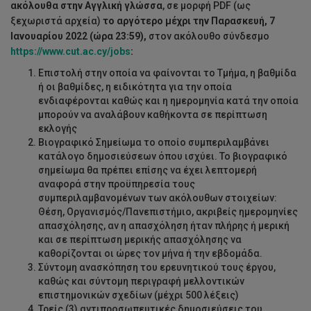
ακόλουθα στην Αγγλική γλώσσα
, σε μορφή PDF (ως
ξεχωριστά αρχεία)
το αργότερο μέχρι την Παρασκευή, 7
Ιανουαρίου 2022 (ώρα 23:59),
στον ακόλουθο σύνδεσμο
https://www.cut.ac.cy/jobs
:
Επιστολή στην οποία να φαίνονται το Τμήμα, η βαθμίδα
ή οι βαθμίδες, η ειδικότητα για την οποία
ενδιαφέρονται καθώς και η ημερομηνία κατά την οποία
μπορούν να αναλάβουν καθήκοντα σε περίπτωση
εκλογής
Βιογραφικό Σημείωμα το οποίο συμπεριλαμβάνει
κατάλογο δημοσιεύσεων όπου ισχύει. Το βιογραφικό
σημείωμα θα πρέπει επίσης να έχει λεπτομερή
αναφορά στην προϋπηρεσία τους
συμπεριλαμβανομένων των ακόλουθων στοιχείων:
Θέση, Οργανισμός/Πανεπιστήμιο, ακριβείς ημερομηνίες
απασχόλησης, αν η απασχόληση ήταν πλήρης ή μερική
και σε περίπτωση μερικής απασχόλησης να
καθορίζονται οι ώρες τον μήνα ή την εβδομάδα.
Σύντομη ανασκόπηση του ερευνητικού τους έργου,
καθώς και σύντομη περιγραφή μελλοντικών
επιστημονικών σχεδίων (μέχρι 500 λέξεις)
Τρείς (3) αντιπροσωπευτικές δημοσιεύσεις του