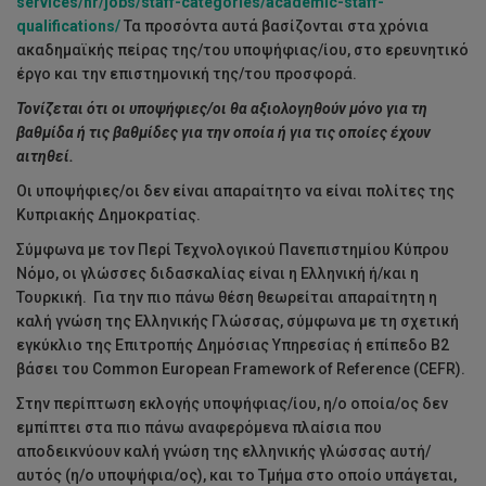
services/hr/jobs/staff-categories/academic-staff-
qualifications/
Τα προσόντα αυτά βασίζονται στα χρόνια
ακαδημαϊκής πείρας της/του υποψήφιας/ίου, στο ερευνητικό
έργο και την επιστημονική της/του προσφορά.
Τονίζεται ότι οι υποψήφιες/οι θα αξιολογηθούν μόνο για τη
βαθμίδα ή τις βαθμίδες για την οποία ή για τις οποίες έχουν
αιτηθεί.
Οι υποψήφιες/οι δεν είναι απαραίτητο να είναι πολίτες της
Κυπριακής Δημοκρατίας.
Σύμφωνα με τον Περί Τεχνολογικού Πανεπιστημίου Κύπρου
Νόμο, οι γλώσσες διδασκαλίας είναι η Ελληνική ή/και η
Τουρκική. Για την πιο πάνω θέση θεωρείται απαραίτητη η
καλή γνώση της Ελληνικής Γλώσσας, σύμφωνα με τη σχετική
εγκύκλιο της Επιτροπής Δημόσιας Υπηρεσίας ή επίπεδο Β2
βάσει του Common European Framework of Reference (CEFR).
Στην περίπτωση εκλογής υποψήφιας/ίου, η/ο οποία/ος δεν
εμπίπτει στα πιο πάνω αναφερόμενα πλαίσια που
αποδεικνύουν καλή γνώση της ελληνικής γλώσσας αυτή/
αυτός (η/ο υποψήφια/ος), και το Τμήμα στο οποίο υπάγεται,