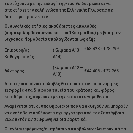
ταυτόχρονα με την εκλογή της/του θα δεσμεύεται να
αποκτήσει την καλή γνώση της Ελληνικής Γλώσσας σε
διάστημα τριών ετών.
Οι συνολικές ετήσιες ακαθάριστες απολαβές
(συμπεριλαμβανομένου και του 13ου μισθού) με βάση την
ισχύουσα Νομοθεσία υπολογίζονται ως εξής:
€58.428 - €78.799
Επίκουρη/ος
(Κλίμακα Α13 –
Καθηγήτρια/ής
Α14)
(Κλίμακα Α12 –
Λέκτορας
€44.408 - €72.265
Α13)
Από τις πιο πάνω απολαβές θα αποκόπτονται οι νόμιμες
εισφορές στα διάφορα ταμεία του κράτους και φόρος
εισοδήματος, σύμφωνα με την εκάστοτε νομοθεσία.
Αναμένεται ότι οι υποψήφιες/οι που θα εκλεγούν θα μπορούν
να αναλάβουν καθήκοντα όχι αργότερα από τον Σεπτέμβριο
2022 εκτός αν συμφωνηθεί διαφορετικά.
Οι ενδιαφερόμενες/οι
πρέπει να υποβάλουν ηλεκτρονικά τα