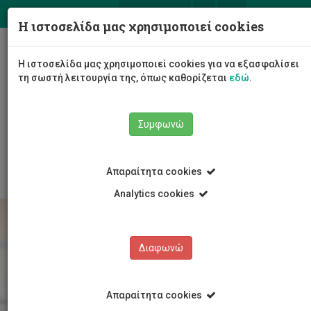
ΕΛ
EN
Η ιστοσελίδα μας χρησιμοποιεί cookies
Togg
Η ιστοσελίδα μας χρησιμοποιεί cookies για να εξασφαλίσει
navig
τη σωστή λειτουργία της, όπως καθορίζεται
εδώ
.
Το Πανεπιστήμιο
Διοίκηση
Συμφωνώ
Διοικητικές Υπηρεσίες
Υπηρεσία Ανθρώπινου Δυναμικού
Εργοδότηση
Απαραίτητα cookies
Analytics cookies
Διαφωνώ
Απαραίτητα cookies