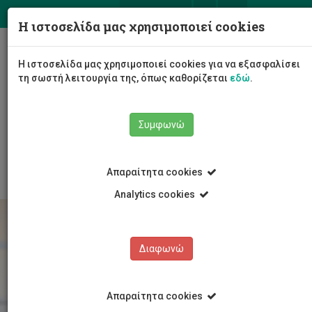
ΕΛ
EN
Η ιστοσελίδα μας χρησιμοποιεί cookies
Togg
Η ιστοσελίδα μας χρησιμοποιεί cookies για να εξασφαλίσει
navig
τη σωστή λειτουργία της, όπως καθορίζεται
εδώ
.
Το Πανεπιστήμιο
Διοίκηση
Συμφωνώ
Διοικητικές Υπηρεσίες
Υπηρεσία Ανθρώπινου Δυναμικού
Εργοδότηση
Απαραίτητα cookies
Analytics cookies
Διαφωνώ
Απαραίτητα cookies