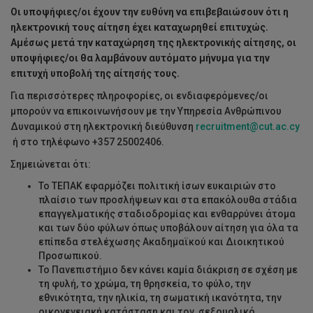
Οι υποψήφιες/οι έχουν την ευθύνη να επιβεβαιώσουν ότι η
ηλεκτρονική τους αίτηση έχει καταχωρηθεί επιτυχώς.
Αμέσως μετά την καταχώρηση της ηλεκτρονικής αίτησης, οι
υποψήφιες/οι θα λαμβάνουν αυτόματο μήνυμα για την
επιτυχή υποβολή της αίτησής τους.
Για περισσότερες πληροφορίες, οι ενδιαφερόμενες/οι
μπορούν να επικοινωνήσουν με την Υπηρεσία Ανθρώπινου
Δυναμικού στη ηλεκτρονική διεύθυνση
recruitment@cut.ac.cy
ή στο τηλέφωνο +357 25002406.
Σημειώνεται ότι:
Το ΤΕΠΑΚ εφαρμόζει πολιτική ίσων ευκαιριών στο
πλαίσιο των προσλήψεων και στα επακόλουθα στάδια
επαγγελματικής σταδιοδρομίας και ενθαρρύνει άτομα
και των δύο φύλων όπως υποβάλουν αίτηση για όλα τα
επίπεδα στελέχωσης Ακαδημαϊκού και Διοικητικού
Προσωπικού.
Το Πανεπιστήμιο δεν κάνει καμία διάκριση σε σχέση με
τη φυλή, το χρώμα, τη θρησκεία, το φύλο, την
εθνικότητα, την ηλικία, τη σωματική ικανότητα, την
οικογενειακή κατάσταση και τον σεξουαλικό