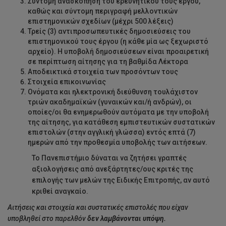
Σύντομη ανασκόπηση του ερευνητικού τους έργου,
καθώς και σύντομη περιγραφή μελλοντικών
επιστημονικών σχεδίων (μέχρι 500 λέξεις)
Τρείς (3) αντιπροσωπευτικές δημοσιεύσεις του
επιστημονικού τους έργου (η κάθε μία ως ξεχωριστό
αρχείο). Η υποβολή δημοσιεύσεων είναι προαιρετική
σε περίπτωση αίτησης για τη βαθμίδα Λέκτορα
Αποδεικτικά στοιχεία των προσόντων τους
Στοιχεία επικοινωνίας
Ονόματα και ηλεκτρονική διεύθυνση τουλάχιστον
τριών ακαδημαϊκών (γυναικών και/ή ανδρών), οι
οποίες/οι θα ενημερωθούν αυτόματα με την υποβολή
της αίτησης, για κατάθεση εμπιστευτικών συστατικών
επιστολών (στην αγγλική γλώσσα) εντός επτά (7)
ημερών από την προθεσμία υποβολής των αιτήσεων.
Το Πανεπιστήμιο δύναται να ζητήσει γραπτές
αξιολογήσεις από ανεξάρτητες/ους κριτές της
επιλογής των μελών της Ειδικής Επιτροπής, αν αυτό
κριθεί αναγκαίο.
Αιτήσεις και στοιχεία και συστατικές επιστολές που είχαν
υποβληθεί στο παρελθόν
δεν λαμβάνονται υπόψη.