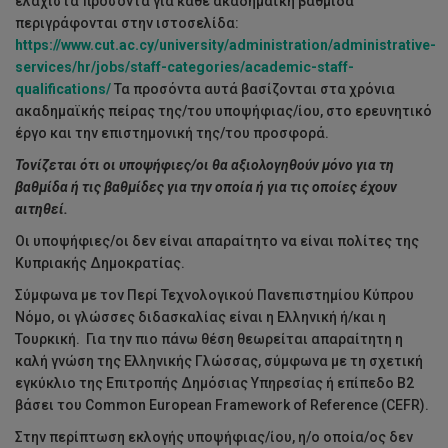
ελάχιστα προσόντα για κάθε ακαδημαϊκή βαθμίδα
περιγράφονται στην ιστοσελίδα:
https://www.cut.ac.cy/university/administration/administrative-
services/hr/jobs/staff-categories/academic-staff-
qualifications/
Τα προσόντα αυτά βασίζονται στα χρόνια
ακαδημαϊκής πείρας της/του υποψήφιας/ίου, στο ερευνητικό
έργο και την επιστημονική της/του προσφορά.
Τονίζεται ότι οι υποψήφιες/οι θα αξιολογηθούν μόνο για τη
βαθμίδα ή τις βαθμίδες για την οποία ή για τις οποίες έχουν
αιτηθεί.
Οι υποψήφιες/οι δεν είναι απαραίτητο να είναι πολίτες της
Κυπριακής Δημοκρατίας.
Σύμφωνα με τον Περί Τεχνολογικού Πανεπιστημίου Κύπρου
Νόμο, οι γλώσσες διδασκαλίας είναι η Ελληνική ή/και η
Τουρκική. Για την πιο πάνω θέση θεωρείται απαραίτητη η
καλή γνώση της Ελληνικής Γλώσσας, σύμφωνα με τη σχετική
εγκύκλιο της Επιτροπής Δημόσιας Υπηρεσίας ή επίπεδο Β2
βάσει του Common European Framework of Reference (CEFR).
Στην περίπτωση εκλογής υποψήφιας/ίου, η/ο οποία/ος δεν