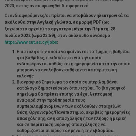
2023, εκτός αν συμφωνηθεί διαφορετικά.
Οι ενδιαφερόμενες/οι
πρέπει να υποβάλουν ηλεκτρονικά τα
ακόλουθα στην Αγγλική γλώσσα
, σε μορφή PDF (ως
ξεχωριστά αρχεία)
το αργότερο μέχρι την Πέμπτη, 28
Ιουλίου 2022 (ώρα 23:59),
στον ακόλουθο σύνδεσμο
https://www.cut.ac.cy/jobs
:
Επιστολή στην οποία να φαίνονται το Τμήμα, η βαθμίδα
ή οι βαθμίδες, η ειδικότητα για την οποία
ενδιαφέρονται καθώς και η ημερομηνία κατά την οποία
μπορούν να αναλάβουν καθήκοντα σε περίπτωση
εκλογής
Βιογραφικό Σημείωμα το οποίο συμπεριλαμβάνει
κατάλογο δημοσιεύσεων όπου ισχύει. Το βιογραφικό
σημείωμα θα πρέπει επίσης να έχει λεπτομερή
αναφορά στην προϋπηρεσία τους
συμπεριλαμβανομένων των ακόλουθων στοιχείων:
Θέση, Οργανισμός/Πανεπιστήμιο, ακριβείς ημερομηνίες
απασχόλησης, αν η απασχόληση ήταν πλήρης ή μερική
και σε περίπτωση μερικής απασχόλησης να
καθορίζονται οι ώρες τον μήνα ή την εβδομάδα.