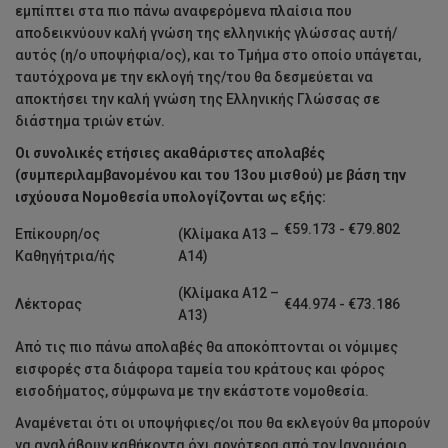
εμπίπτει στα πιο πάνω αναφερόμενα πλαίσια που
αποδεικνύουν καλή γνώση της ελληνικής γλώσσας αυτή/
αυτός (η/ο υποψήφια/ος), και το Τμήμα στο οποίο υπάγεται,
ταυτόχρονα με την εκλογή της/του θα δεσμεύεται να
αποκτήσει την καλή γνώση της Ελληνικής Γλώσσας σε
διάστημα τριών ετών.
Οι συνολικές ετήσιες ακαθάριστες απολαβές
(συμπεριλαμβανομένου και του 13ου μισθού) με βάση την
ισχύουσα Νομοθεσία υπολογίζονται ως εξής:
€59.173 - €79.802
Επίκουρη/ος
(Κλίμακα Α13 –
Καθηγήτρια/ής
Α14)
(Κλίμακα Α12 –
Λέκτορας
€44.974 - €73.186
Α13)
Από τις πιο πάνω απολαβές θα αποκόπτονται οι νόμιμες
εισφορές στα διάφορα ταμεία του κράτους και φόρος
εισοδήματος, σύμφωνα με την εκάστοτε νομοθεσία.
Αναμένεται ότι οι υποψήφιες/οι που θα εκλεγούν θα μπορούν
να αναλάβουν καθήκοντα όχι αργότερα από τον Ιανουάριο